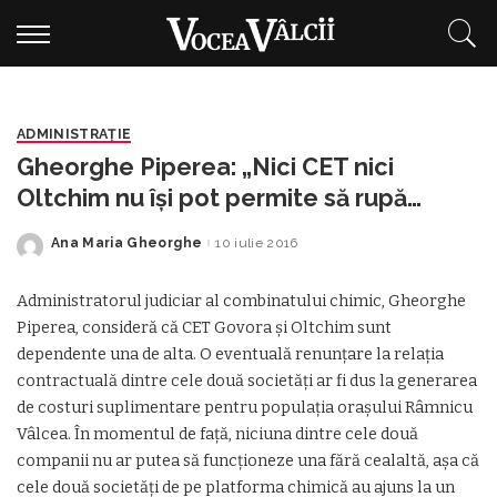
ADMINISTRAŢIE
Gheorghe Piperea: „Nici CET nici
Oltchim nu își pot permite să rupă
relațiile”
Ana Maria Gheorghe
10 iulie 2016
Posted
by
Administratorul judiciar al combinatului chimic, Gheorghe
Piperea, consideră că CET Govora şi Oltchim sunt
dependente una de alta. O eventuală renunţare la relaţia
contractuală dintre cele două societăţi ar fi dus la generarea
de costuri suplimentare pentru populaţia oraşului Râmnicu
Vâlcea. În momentul de faţă, niciuna dintre cele două
companii nu ar putea să funcţioneze una fără cealaltă, aşa că
cele două societăţi de pe platforma chimică au ajuns la un