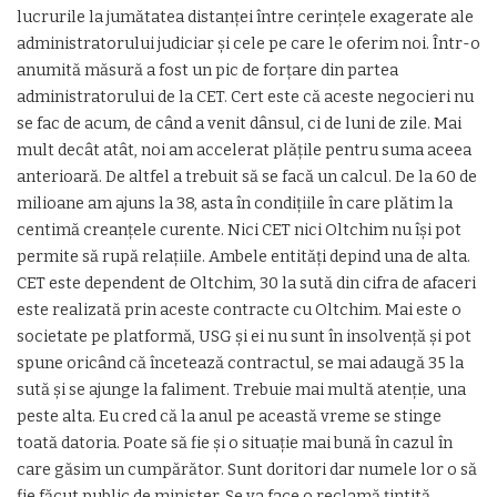
lucrurile la jumătatea distanţei între cerinţele exagerate ale
administratorului judiciar și cele pe care le oferim noi. Într-o
anumită măsură a fost un pic de forțare din partea
administratorului de la CET. Cert este că aceste negocieri nu
se fac de acum, de când a venit dânsul, ci de luni de zile. Mai
mult decât atât, noi am accelerat plățile pentru suma aceea
anterioară. De altfel a trebuit să se facă un calcul. De la 60 de
milioane am ajuns la 38, asta în condițiile în care plătim la
centimă creanțele curente. Nici CET nici Oltchim nu își pot
permite să rupă relațiile. Ambele entități depind una de alta.
CET este dependent de Oltchim, 30 la sută din cifra de afaceri
este realizată prin aceste contracte cu Oltchim. Mai este o
societate pe platformă, USG și ei nu sunt în insolvență și pot
spune oricând că încetează contractul, se mai adaugă 35 la
sută și se ajunge la faliment. Trebuie mai multă atenție, una
peste alta. Eu cred că la anul pe această vreme se stinge
toată datoria. Poate să fie și o situație mai bună în cazul în
care găsim un cumpărător. Sunt doritori dar numele lor o să
fie făcut public de minister. Se va face o reclamă țintită