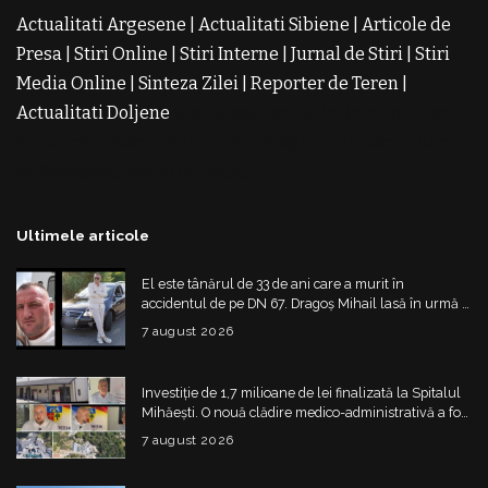
Actualitati Argesene
|
Actualitati Sibiene
|
Articole de
Presa
|
Stiri Online
|
Stiri Interne
|
Jurnal de Stiri
|
Stiri
Media Online
|
Sinteza Zilei
|
Reporter de Teren
|
Actualitati Doljene
Rochii Noi
Rochii de Revelion
Rochii
de Banchet
Rochii de Cununie
Magazin de Rochii
Rochii
pe Comanda
Rochii de Seara
Ultimele articole
El este tânărul de 33 de ani care a murit în
accidentul de pe DN 67. Dragoș Mihail lasă în urmă o
fetiță
7 august 2026
Investiție de 1,7 milioane de lei finalizată la Spitalul
Mihăești. O nouă clădire medico-administrativă a fost
construită
7 august 2026