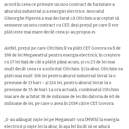
acord în ceea ce priveşte un nou contract de furnizare a
aburului industrial şi a energiei electrice. Avocatul
Gheorghe Piperea a mai declarat că Oltchim a acceptat să
semneze un nou contract cu CET, deşi preţul pe care îl vor
plăti este mai mare decât ceea şi-au propus ei.
Astfel, preţul pe care Oltchim îl va plăti CET Govora va fi de
198 de lei Megawattul pentru energia electrică, în creştere
cu 17 lei faţă de cât a plătit până acum, şi cu 23 de lei mai
mult decât ceea ce a solicitat Oltchim. Şi la abur, Oltchim va
plăti mai mult: 106 lei pentru aburul industrial livrat la o
presiune de 13 bari – şi 126 lei, pentru aburul livrat la o
presiune de 35 de bari. La ora actuală, combinatul Oltchim
mai are de achitat 38 de milioane de lei din datoria de 60 de
milioane de lei, pe care o avea în 2014 către CET Govora.
„S-au adăugat nişte lei pe Megawatt-ora (MWh) la energia
electrică şi nişte lei la abur, în aşa fel încât să se aducă