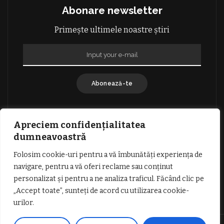
Abonare newsletter
Primește ultimele noastre știri
Abonează-te
Apreciem confidențialitatea
dumneavoastră
Folosim cookie-uri pentru a vă îmbunătăți experiența de
GDPR: POLITICA DE CONFIDENȚIALITATE
navigare, pentru a vă oferi reclame sau conținut
TERMENI SI CONDITII DE UTILIZARE
personalizat și pentru a ne analiza traficul. Făcând clic pe
INFORMATII DESPRE COOKIES
DESPRE NOI
„Accept toate”, sunteți de acord cu utilizarea cookie-
PUBLICITATE
urilor.