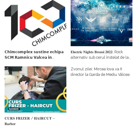
𝗖𝗵𝗶𝗺𝗰𝗼𝗺𝗽𝗹𝗲𝘅 𝘀𝘂𝘀𝘁𝗶𝗻𝗲 𝗲𝗰𝗵𝗶𝗽𝗮
𝐄𝐥𝐞𝐜𝐭𝐫𝐢𝐜 𝐍𝐢𝐠𝐡𝐭𝐬 𝐁𝐫𝐞𝐳𝐨𝐢 𝟐𝟎𝟐𝟐. Rock
𝗦𝗖𝗠 𝗥𝗮𝗺𝗻𝗶𝗰𝘂 𝗩𝗮𝗹𝗰𝗲𝗮 𝗶𝗻
alternativ sub cerul înstelat de la
𝗰𝗮𝗹𝗶𝘁𝗮𝘁𝗲 𝗱𝗲 𝗽𝗮𝗿𝘁𝗲𝗻𝗲𝗿
#𝐁𝐫𝐞𝐳𝐨𝐢𝐮𝐥𝐋𝐮𝐦𝐢𝐢
𝗳𝗶𝗻𝗮𝗻𝘁𝗮𝘁𝗼𝗿
Zvonul zilei: Mircea Iova va fi
director la Garda de Mediu Vâlcea
𝐂𝐔𝐑𝐒 𝐅𝐑𝐈𝐙𝐄𝐑 / 𝐇𝐀𝐈𝐑𝐂𝐔𝐓 –
𝐁𝐚𝐫𝐛𝐞𝐫