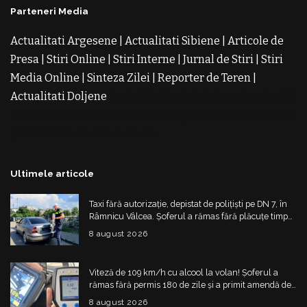
Parteneri Media
Actualitati Argesene
|
Actualitati Sibiene
|
Articole de
Presa
|
Stiri Online
|
Stiri Interne
|
Jurnal de Stiri
|
Stiri
Media Online
|
Sinteza Zilei
|
Reporter de Teren
|
Actualitati Doljene
Rochii Noi
Rochii de Revelion
Rochii
de Banchet
Rochii de Cununie
Magazin de Rochii
Rochii
pe Comanda
Rochii de Seara
Ultimele articole
Taxi fără autorizație, depistat de polițiști pe DN 7, în
Râmnicu Vâlcea. Șoferul a rămas fără plăcuțe timp
de 6 luni
8 august 2026
Viteză de 109 km/h cu alcool la volan! Șoferul a
rămas fără permis 180 de zile și a primit amendă de
4.325 de lei
8 august 2026