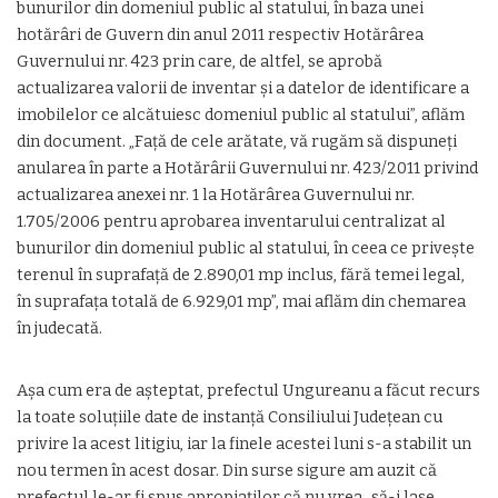
bunurilor din domeniul public al statului, în baza unei
hotărâri de Guvern din anul 2011 respectiv Hotărârea
Guvernului nr. 423 prin care, de altfel, se aprobă
actualizarea valorii de inventar şi a datelor de identificare a
imobilelor ce alcătuiesc domeniul public al statului”, aflăm
din document. „Faţă de cele arătate, vă rugăm să dispuneţi
anularea în parte a Hotărârii Guvernului nr. 423/2011 privind
actualizarea anexei nr. 1 la Hotărârea Guvernului nr.
1.705/2006 pentru aprobarea inventarului centralizat al
bunurilor din domeniul public al statului, în ceea ce priveşte
terenul în suprafaţă de 2.890,01 mp inclus, fără temei legal,
în suprafaţa totală de 6.929,01 mp”, mai aflăm din chemarea
în judecată.
Aşa cum era de aşteptat, prefectul Ungureanu a făcut recurs
la toate soluţiile date de instanţă Consiliului Judeţean cu
privire la acest litigiu, iar la finele acestei luni s-a stabilit un
nou termen în acest dosar. Din surse sigure am auzit că
prefectul le-ar fi spus apropiaţilor că nu vrea „să-i lase