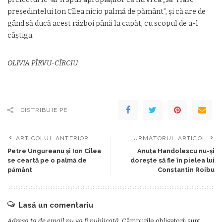
preşedintelui Ion Cîlea nicio palmă de pământ”, şi că are de
gând să ducă acest război până la capăt, cu scopul de a-l
câştiga.
OLIVIA PÎRVU-CÎRCIU
DISTRIBUIE PE
ARTICOLUL ANTERIOR
URMĂTORUL ARTICOL
Petre Ungureanu şi Ion Cîlea
Anuţa Handolescu nu-şi
se ceartă pe o palmă de
doreşte să fie în pielea lui
pământ
Constantin Roibu
Lasă un comentariu
Adresa ta de email nu va fi publicată.
Câmpurile obligatorii sunt