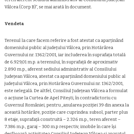
Vâlcea (Corp B)”, se mai arată în document.
Vendeta
Terenul la care facem referire a fost atestat ca aparţinând
domeniului public al judeţului Vâlcea, prin Hotărârea
Guvernului nr. 1362/2001, iar includerea în suprafaţa totală
de 6.929,01 m.p. a terenului, în suprafaţă de aproximativ
2.890 m.p., aferent sediului administrativ al Consiliului
Judeţean Vâlcea, atestat ca aparţinând domeniului public al
judeţului Vâlcea, prin Hotărârea Guvernului nr. 1362/2001,
este nelegală. De altfel, Consiliul Judeţean Vâlcea a formulat
o acţiune la Curtea de Apel Piteşti, în contradictoriu cu
Guvernul României, pentru „anularea poziţiei 39 din anexa la
această hotărâre, poziţie care cuprindea: subsol, parter plus
8 etaje, suprafaţă construită – 2.326 m.p., teren aferent –
7.386 m.p., garaj – 300 m.p respectiv, imobile în care îşi
desfăşoară activitatea Consiliul Judeţean Vâlcea şi aparatul