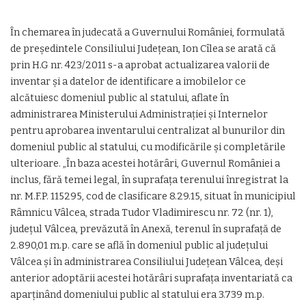
În chemarea în judecată a Guvernului României, formulată
de preşedintele Consiliului Judeţean, Ion Cîlea se arată că
prin H.G nr. 423/2011 s-a aprobat actualizarea valorii de
inventar şi a datelor de identificare a imobilelor ce
alcătuiesc domeniul public al statului, aflate în
administrarea Ministerului Administraţiei şi Internelor
pentru aprobarea inventarului centralizat al bunurilor din
domeniul public al statului, cu modificările şi completările
ulterioare. „În baza acestei hotărâri, Guvernul României a
inclus, fără temei legal, în suprafaţa terenului înregistrat la
nr. M.F.P. 115295, cod de clasificare 8.29.15, situat în municipiul
Râmnicu Vâlcea, strada Tudor Vladimirescu nr. 72 (nr. 1),
judeţul Vâlcea, prevăzută în Anexă, terenul în suprafaţă de
2.890,01 m.p. care se află în domeniul public al judeţului
Vâlcea şi în administrarea Consiliului Judeţean Vâlcea, deşi
anterior adoptării acestei hotărâri suprafaţa inventariată ca
aparţinând domeniului public al statului era 3.739 m.p.