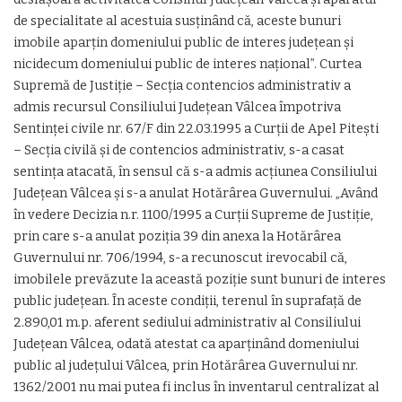
de specialitate al acestuia susţinând că, aceste bunuri
imobile aparţin domeniului public de interes judeţean şi
nicidecum domeniului public de interes naţional”. Curtea
Supremă de Justiţie – Secţia contencios administrativ a
admis recursul Consiliului Judeţean Vâlcea împotriva
Sentinţei civile nr. 67/F din 22.03.1995 a Curţii de Apel Piteşti
– Secţia civilă şi de contencios administrativ, s-a casat
sentinţa atacată, în sensul că s-a admis acţiunea Consiliului
Judeţean Vâlcea şi s-a anulat Hotărârea Guvernului. „Având
în vedere Decizia n.r. 1100/1995 a Curţii Supreme de Justiţie,
prin care s-a anulat poziţia 39 din anexa la Hotărârea
Guvernului nr. 706/1994, s-a recunoscut irevocabil că,
imobilele prevăzute la această poziţie sunt bunuri de interes
public judeţean. În aceste condiţii, terenul în suprafaţă de
2.890,01 m.p. aferent sediului administrativ al Consiliului
Judeţean Vâlcea, odată atestat ca aparţinând domeniului
public al judeţului Vâlcea, prin Hotărârea Guvernului nr.
1362/2001 nu mai putea fi inclus în inventarul centralizat al