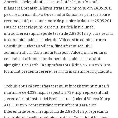
Apreciind nelegalitatea acestei hotărâri, am formulat
plângerea prealabilă înregistrată sub nr. 5918 din 24.05.2011,
pe care am înaintat-o Guvernului României, prin scrisoare
recomandată, cu confirmare de primire la data de 25.05.2011.
Faţă de acest răspuns, care nu justifică în niciun fel
introducerea suprafeţei de teren de 2.890,01 m.p. care se află
în domeniul public al judeţului Vâlcea şi în administrarea
Consiliului Judeţean Vâlcea, fiind aferent sediului
administrativ al Consiliului Judeţean Vâlcea, în inventarul
centralizat al bunurilor domeniului public al statului,
ajungându-se astfel la suprafaţa totală de 6.929,01 m.p., am
formulat prezenta cerere”, se arată în chemarea în judecată.
Trebuie spus că suprafaţa terenului înregistrat nu putea fi
mai mare de 4.039 m.p., respectiv 3.739 m.p. reprezentând
„teren aferent Instituţiei Prefectului – Judeţul Vâlcea (Corp
A) şi 300 m.p. reprezentând teren aferent garajelor.
Diferenţa de teren în suprafaţă de 2.890,01 m.p. reprezintă
teren aferent sediului administrativ al Consiliului Judeţean