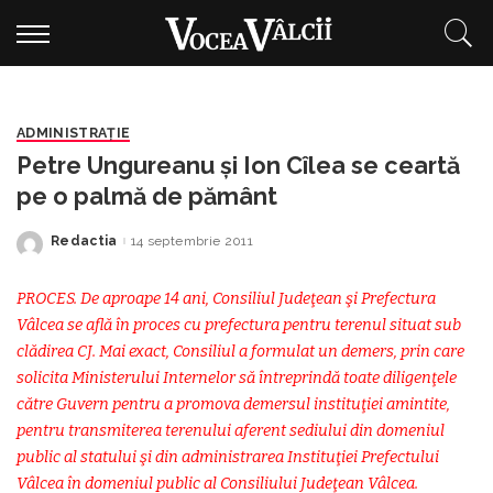
ADMINISTRAŢIE
Petre Ungureanu şi Ion Cîlea se ceartă
pe o palmă de pământ
Redactia
14 septembrie 2011
Posted
by
PROCES. De aproape 14 ani, Consiliul Judeţean şi Prefectura
Vâlcea se află în proces cu prefectura pentru terenul situat sub
clădirea CJ. Mai exact, Consiliul a formulat un demers, prin care
solicita Ministerului Internelor să întreprindă toate diligenţele
către Guvern pentru a promova demersul instituţiei amintite,
pentru transmiterea terenului aferent sediului din domeniul
public al statului şi din administrarea Instituţiei Prefectului
Vâlcea în domeniul public al Consiliului Judeţean Vâlcea.