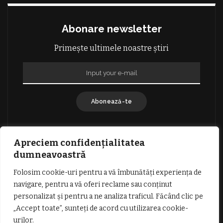
Abonare newsletter
Primește ultimele noastre știri
Abonează-te
Apreciem confidențialitatea
dumneavoastră
Folosim cookie-uri pentru a vă îmbunătăți experiența de
GDPR: POLITICA DE CONFIDENȚIALITATE
navigare, pentru a vă oferi reclame sau conținut
TERMENI SI CONDITII DE UTILIZARE
personalizat și pentru a ne analiza traficul. Făcând clic pe
INFORMATII DESPRE COOKIES
DESPRE NOI
„Accept toate”, sunteți de acord cu utilizarea cookie-
PUBLICITATE
urilor.