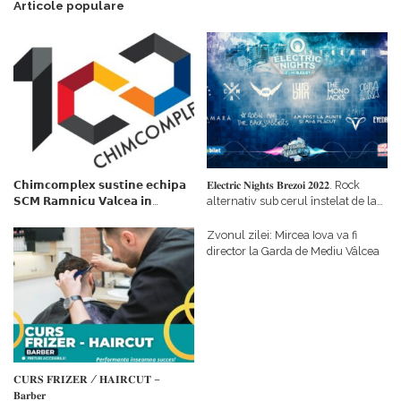
Articole populare
𝗖𝗵𝗶𝗺𝗰𝗼𝗺𝗽𝗹𝗲𝘅 𝘀𝘂𝘀𝘁𝗶𝗻𝗲 𝗲𝗰𝗵𝗶𝗽𝗮
𝐄𝐥𝐞𝐜𝐭𝐫𝐢𝐜 𝐍𝐢𝐠𝐡𝐭𝐬 𝐁𝐫𝐞𝐳𝐨𝐢 𝟐𝟎𝟐𝟐. Rock
𝗦𝗖𝗠 𝗥𝗮𝗺𝗻𝗶𝗰𝘂 𝗩𝗮𝗹𝗰𝗲𝗮 𝗶𝗻
alternativ sub cerul înstelat de la
𝗰𝗮𝗹𝗶𝘁𝗮𝘁𝗲 𝗱𝗲 𝗽𝗮𝗿𝘁𝗲𝗻𝗲𝗿
#𝐁𝐫𝐞𝐳𝐨𝐢𝐮𝐥𝐋𝐮𝐦𝐢𝐢
𝗳𝗶𝗻𝗮𝗻𝘁𝗮𝘁𝗼𝗿
Zvonul zilei: Mircea Iova va fi
director la Garda de Mediu Vâlcea
𝐂𝐔𝐑𝐒 𝐅𝐑𝐈𝐙𝐄𝐑 / 𝐇𝐀𝐈𝐑𝐂𝐔𝐓 –
𝐁𝐚𝐫𝐛𝐞𝐫