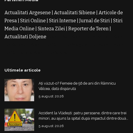
Actualitati Argesene
|
Actualitati Sibiene
|
Articole de
Presa
|
Stiri Online
|
Stiri Interne
|
Jurnal de Stiri
|
Stiri
Media Online
|
Sinteza Zilei
|
Reporter de Teren
|
Actualitati Doljene
Rochii Noi
Rochii de Revelion
Rochii
de Banchet
Rochii de Cununie
Magazin de Rochii
Rochii
pe Comanda
Rochii de Seara
Ultimele articole
Ați văzut-o? Femeie de 56 de ani din Râmnicu
Vâlcea, dată dispărută
5 august 2026
Accident la Vlădești: patru persoane, dintre care trei
minori, au ajuns la spital după impactul dintre două
mașini
5 august 2026