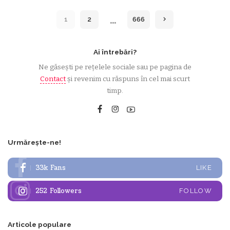
by
…
1
2
666
Ai întrebări?
Ne găsești pe rețelele sociale sau pe pagina de
Contact
și revenim cu răspuns în cel mai scurt
timp.
Urmărește-ne!
33k
Fans
LIKE
252
Followers
FOLLOW
Articole populare