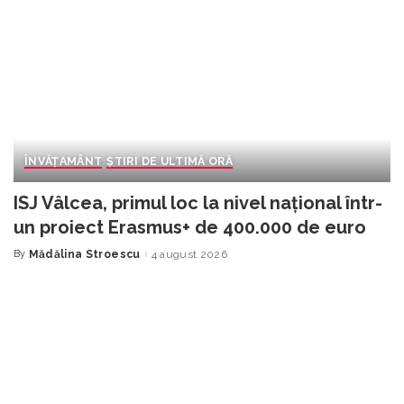
ÎNVĂŢAMÂNT
ȘTIRI DE ULTIMĂ ORĂ
ISJ Vâlcea, primul loc la nivel național într-
un proiect Erasmus+ de 400.000 de euro
By
Mădălina Stroescu
4 august 2026
Posted
by