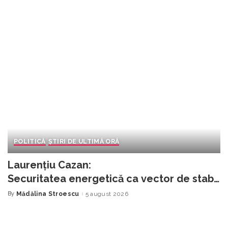
POLITICĂ
ȘTIRI DE ULTIMĂ ORĂ
Laurențiu Cazan:
Securitatea energetică ca vector de stabil
itate și miza apărării pilonului nuclear
By
Mădălina Stroescu
5 august 2026
Posted
by