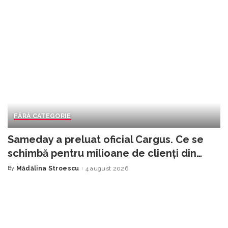
FĂRĂ CATEGORIE
Sameday a preluat oficial Cargus. Ce se
schimbă pentru milioane de clienți din
România
By
Mădălina Stroescu
4 august 2026
Posted
by