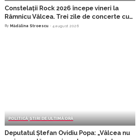
Constelații Rock 2026 începe vineri la
Râmnicu Vâlcea. Trei zile de concerte cu
intrare liberă la Arenele Traian
By
Mădălina Stroescu
4 august 2026
Posted
by
POLITICĂ
ȘTIRI DE ULTIMĂ ORĂ
Deputatul Ștefan Ovidiu Popa: „Vâlcea nu