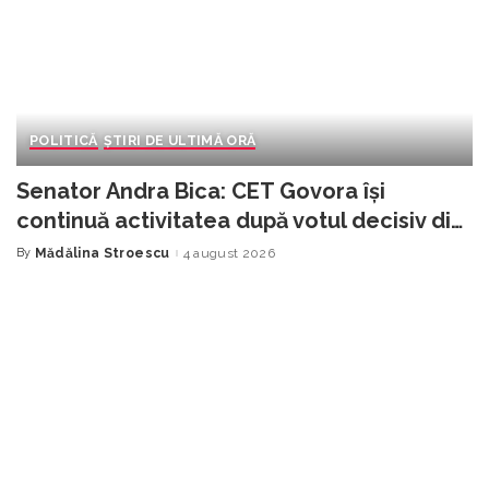
POLITICĂ
ȘTIRI DE ULTIMĂ ORĂ
Senator Andra Bica: CET Govora își
continuă activitatea după votul decisiv din
Senat. „Vâlcea a câștigat o bătălie
By
Mădălina Stroescu
4 august 2026
Posted
by
importantă”