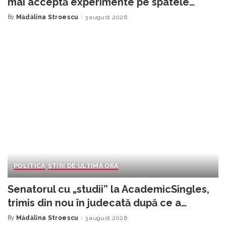
mai acceptă experimente pe spatele
oamenilor! CET Govora trebuie protejat”
By
Mădălina Stroescu
3 august 2026
Posted
by
POLITICĂ
ȘTIRI DE ULTIMĂ ORĂ
Senatorul cu „studii” la AcademicSingles,
trimis din nou în judecată după ce a
condus cu permisul suspendat
By
Mădălina Stroescu
3 august 2026
Posted