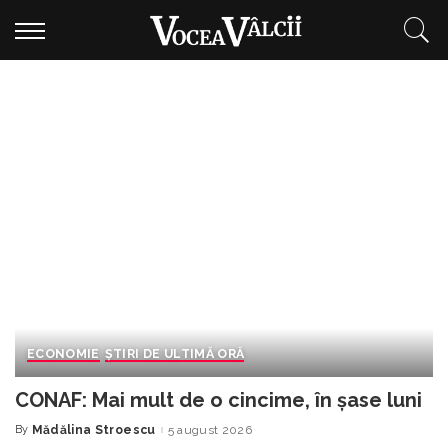
ECONOMIE
ȘTIRI DE ULTIMĂ ORĂ
CONAF: Mai mult de o cincime, în șase luni
By
Mădălina Stroescu
5 august 2026
Posted
by