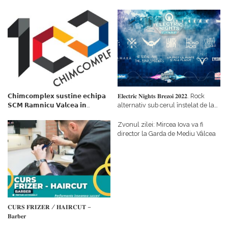
𝗖𝗵𝗶𝗺𝗰𝗼𝗺𝗽𝗹𝗲𝘅 𝘀𝘂𝘀𝘁𝗶𝗻𝗲 𝗲𝗰𝗵𝗶𝗽𝗮
𝐄𝐥𝐞𝐜𝐭𝐫𝐢𝐜 𝐍𝐢𝐠𝐡𝐭𝐬 𝐁𝐫𝐞𝐳𝐨𝐢 𝟐𝟎𝟐𝟐. Rock
𝗦𝗖𝗠 𝗥𝗮𝗺𝗻𝗶𝗰𝘂 𝗩𝗮𝗹𝗰𝗲𝗮 𝗶𝗻
alternativ sub cerul înstelat de la
𝗰𝗮𝗹𝗶𝘁𝗮𝘁𝗲 𝗱𝗲 𝗽𝗮𝗿𝘁𝗲𝗻𝗲𝗿
#𝐁𝐫𝐞𝐳𝐨𝐢𝐮𝐥𝐋𝐮𝐦𝐢𝐢
𝗳𝗶𝗻𝗮𝗻𝘁𝗮𝘁𝗼𝗿
Zvonul zilei: Mircea Iova va fi
director la Garda de Mediu Vâlcea
𝐂𝐔𝐑𝐒 𝐅𝐑𝐈𝐙𝐄𝐑 / 𝐇𝐀𝐈𝐑𝐂𝐔𝐓 –
𝐁𝐚𝐫𝐛𝐞𝐫