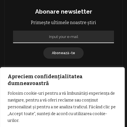
Abonare newsletter
Primește ultimele noastre știri
Abonează-te
Apreciem confidențialitatea
dumneavoastră
Folosim cookie-uri pentru a vă îmbunătăți experiența de
GDPR: POLITICA DE CONFIDENȚIALITATE
navigare, pentru a vă oferi reclame sau conținut
TERMENI SI CONDITII DE UTILIZARE
personalizat și pentru a ne analiza traficul. Făcând clic pe
INFORMATII DESPRE COOKIES
DESPRE NOI
„Accept toate”, sunteți de acord cu utilizarea cookie-
PUBLICITATE
urilor.