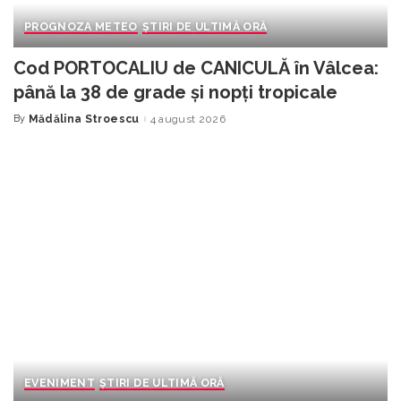
PROGNOZA METEO
ȘTIRI DE ULTIMĂ ORĂ
Cod PORTOCALIU de CANICULĂ în Vâlcea:
până la 38 de grade și nopți tropicale
By
Mădălina Stroescu
4 august 2026
Posted
by
EVENIMENT
ȘTIRI DE ULTIMĂ ORĂ