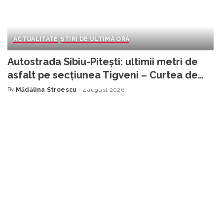
ACTUALITATE
ȘTIRI DE ULTIMĂ ORĂ
Autostrada Sibiu-Pitești: ultimii metri de
asfalt pe secțiunea Tigveni – Curtea de
Argeș. Circulația ar putea fi deschisă
By
Mădălina Stroescu
4 august 2026
Posted
by
înainte de termen