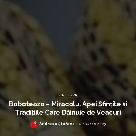
CULTURĂ
Boboteaza – Miracolul Apei Sfințite și
Tradițiile Care Dăinuie de Veacuri
Andreea Ștefana
6 ianuarie 2025
Posted
by