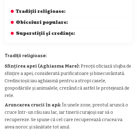
Tradiții religioase:
Obiceiuri populare:
Superstiții și credințe:
Tradiții religioase:
Sfințirea apei (Aghiasma Mare):
Preoții oficiază slujba de
sfințire a apei, considerată purificatoare și binecuvântată.
Credincioșii iau aghiasmă pentru a stropi casele,
gospodăriile și animalele, crezând că astfel le protejează de
rele.
Aruncarea crucii în apă:
În unele zone, preotul aruncă o
cruce într-un râu sau lac, iar tinerii curajoși sar să o
recupereze. Se spune că cel care recuperează crucea va
avea noroc și sănătate tot anul.