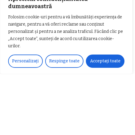
dumneavoastră
Folosim cookie-uri pentru a vă îmbunătăți experiența de
Articole populare
navigare, pentru a vă oferi reclame sau conținut
personalizat și pentru a ne analiza traficul. Făcând clic pe
„Accept toate”, sunteți de acord cu utilizarea cookie-
urilor.
Personalizați
Respinge toate
Acceptați toate
𝗖𝗵𝗶𝗺𝗰𝗼𝗺𝗽𝗹𝗲𝘅 𝘀𝘂𝘀𝘁𝗶𝗻𝗲 𝗲𝗰𝗵𝗶𝗽𝗮
𝐄𝐥𝐞𝐜𝐭𝐫𝐢𝐜 𝐍𝐢𝐠𝐡𝐭𝐬 𝐁𝐫𝐞𝐳𝐨𝐢 𝟐𝟎𝟐𝟐. Rock
𝗦𝗖𝗠 𝗥𝗮𝗺𝗻𝗶𝗰𝘂 𝗩𝗮𝗹𝗰𝗲𝗮 𝗶𝗻
alternativ sub cerul înstelat de la
𝗰𝗮𝗹𝗶𝘁𝗮𝘁𝗲 𝗱𝗲 𝗽𝗮𝗿𝘁𝗲𝗻𝗲𝗿
#𝐁𝐫𝐞𝐳𝐨𝐢𝐮𝐥𝐋𝐮𝐦𝐢𝐢
𝗳𝗶𝗻𝗮𝗻𝘁𝗮𝘁𝗼𝗿
Zvonul zilei: Mircea Iova va fi
director la Garda de Mediu Vâlcea