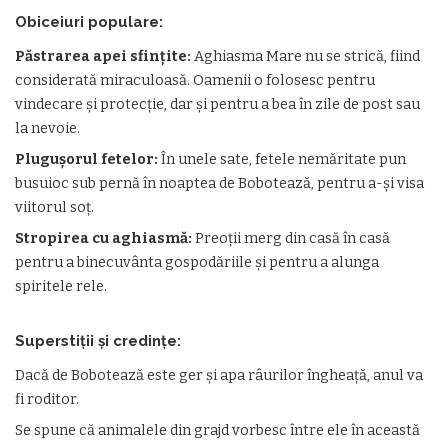
Obiceiuri populare:
Păstrarea apei sfințite:
Aghiasma Mare nu se strică, fiind
considerată miraculoasă. Oamenii o folosesc pentru
vindecare și protecție, dar și pentru a bea în zile de post sau
la nevoie.
Plugușorul fetelor:
În unele sate, fetele nemăritate pun
busuioc sub pernă în noaptea de Bobotează, pentru a-și visa
viitorul soț.
Stropirea cu aghiasmă:
Preoții merg din casă în casă
pentru a binecuvânta gospodăriile și pentru a alunga
spiritele rele.
Superstiții și credințe:
Dacă de Bobotează este ger și apa râurilor îngheață, anul va
fi roditor.
Se spune că animalele din grajd vorbesc între ele în această