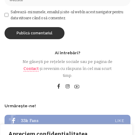
Salvează-mi numele, emailul și site-ul web în acest navigator pentru
data viitoare când o să comentez.
Ai întrebări?
Ne găsești pe rețelele sociale sau pe pagina de
Contact
și revenim cu răspuns în cel mai scurt
timp.
Urmărește-ne!
33k
Fans
LIKE
Apreciem confidențialitatea
252
Followers
FOLLOW