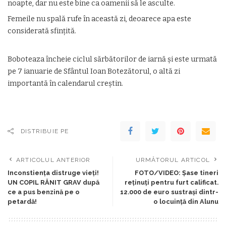
noapte, dar nu este bine ca oamenii să le asculte.
Femeile nu spală rufe în această zi, deoarece apa este
considerată sfințită.
Boboteaza încheie ciclul sărbătorilor de iarnă și este urmată
pe 7 ianuarie de Sfântul Ioan Botezătorul, o altă zi
importantă în calendarul creștin.
DISTRIBUIE PE
ARTICOLUL ANTERIOR
URMĂTORUL ARTICOL
Inconstiența distruge vieți!
FOTO/VIDEO: Șase tineri
UN COPIL RĂNIT GRAV după
reținuți pentru furt calificat.
ce a pus benzină pe o
12.000 de euro sustrași dintr-
petardă!
o locuință din Alunu