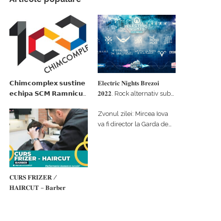
𝗖𝗵𝗶𝗺𝗰𝗼𝗺𝗽𝗹𝗲𝘅 𝘀𝘂𝘀𝘁𝗶𝗻𝗲
𝐄𝐥𝐞𝐜𝐭𝐫𝐢𝐜 𝐍𝐢𝐠𝐡𝐭𝐬 𝐁𝐫𝐞𝐳𝐨𝐢
𝗲𝗰𝗵𝗶𝗽𝗮 𝗦𝗖𝗠 𝗥𝗮𝗺𝗻𝗶𝗰𝘂
𝟐𝟎𝟐𝟐. Rock alternativ sub
𝗩𝗮𝗹𝗰𝗲𝗮 𝗶𝗻 𝗰𝗮𝗹𝗶𝘁𝗮𝘁𝗲 𝗱𝗲
cerul înstelat de la
Zvonul zilei: Mircea Iova
𝗽𝗮𝗿𝘁𝗲𝗻𝗲𝗿 𝗳𝗶𝗻𝗮𝗻𝘁𝗮𝘁𝗼𝗿
#𝐁𝐫𝐞𝐳𝐨𝐢𝐮𝐥𝐋𝐮𝐦𝐢𝐢
va fi director la Garda de
Mediu Vâlcea
𝐂𝐔𝐑𝐒 𝐅𝐑𝐈𝐙𝐄𝐑 /
𝐇𝐀𝐈𝐑𝐂𝐔𝐓 – 𝐁𝐚𝐫𝐛𝐞𝐫