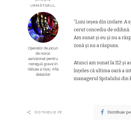
URMĂTORUL
”Luni ieșea din izolare. A s
cerut concediu de odihnă. 
Am sunat şi eu şi nu a răsp
zonă şi nu a răspuns.
Operator de jocuri
de noroc
sancționat pentru
Atunci am sunat la 112 şi a
nereguli grave în
Vâlcea și Gorj. Află
înțeles că ultima oară a 
detaliile!
managerul Spitalului din B
Distribuie p
DISTRIBUIE PE