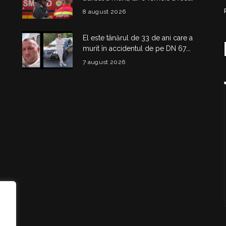
salvată din apartamentul cuprins de
8 august 2026
flăcări
El este tânărul de 33 de ani care a
murit în accidentul de pe DN 67.
Dragoș Mihail lasă în urmă o fetiță
7 august 2026
i