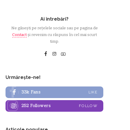
Ai întrebări?
Ne găsești pe rețelele sociale sau pe pagina de
Contact
și revenim cu răspuns în cel mai scurt
timp.
Urmărește-ne!
33k
Fans
LIKE
252
Followers
FOLLOW
Articole populare