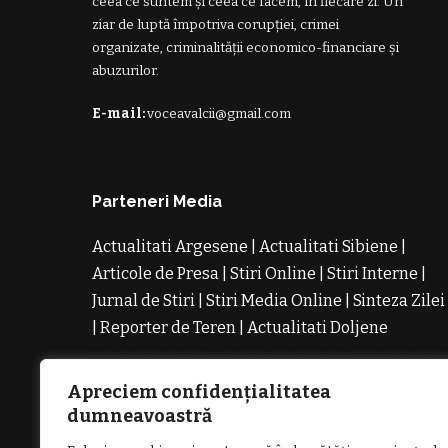
ceea ce suntem și ceea ce facem, în fiecare zi. Un
ziar de luptă împotriva corupției, crimei
organizate, criminalității economico-financiare și
abuzurilor.
E-mail:
voceavalcii@gmail.com
Parteneri Media
Actualitati Argesene
|
Actualitati Sibiene
|
Articole de Presa
|
Stiri Online
|
Stiri Interne
|
Jurnal de Stiri
|
Stiri Media Online
|
Sinteza Zilei
|
Reporter de Teren
|
Actualitati Doljene
Rochii
Noi
Rochii de Revelion
Rochii de Banchet
Rochi
de Cununie
Magazin de Rochii
Rochii pe
Apreciem confidențialitatea
Comanda
Rochii de Seara
dumneavoastră