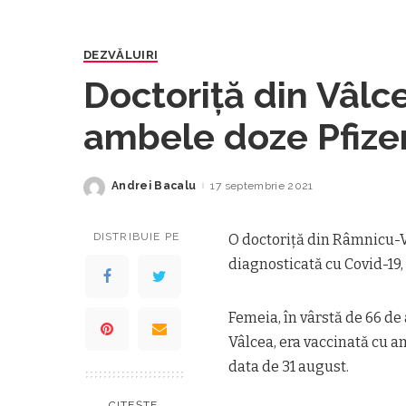
DEZVĂLUIRI
Doctoriţă din Vâlc
ambele doze Pfizer
casă
Andrei Bacalu
17 septembrie 2021
Posted
by
DISTRIBUIE PE
O doctoriţă din Râmnicu-Vâl
diagnosticată cu Covid-19, 
Femeia, în vârstă de 66 de
Vâlcea, era vaccinată cu am
data de 31 august.
CITEȘTE