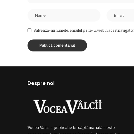
Salvează-mi numele, emailul și site-ul web în acest navigator
Despre noi
Vocea Vâlcii – publicație bi-săptămânală – este