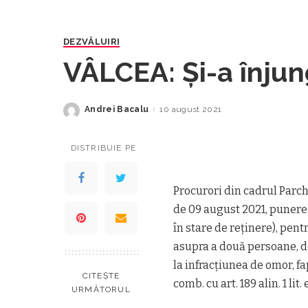
DEZVĂLUIRI
VÂLCEA: Și-a înjung
Andrei Bacalu
10 august 2021
Posted
by
DISTRIBUIE PE
Procurori din cadrul Parch
de 09 august 2021, punerea
în stare de reținere), pent
asupra a două persoane, de
la infracțiunea de omor, fapt
CITEȘTE
comb. cu art. 189 alin. 1 lit. 
URMĂTORUL