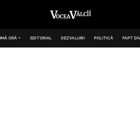
IMĂ ORĂ
EDITORIAL
DEZVALUIRI
POLITICĂ
FAPT DI