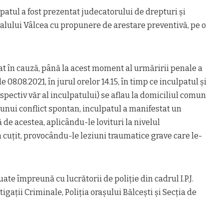
ulpatul a fost prezentat judecatorului de drepturi și
nalului Vâlcea cu propunere de arestare preventivă, pe o
t în cauză, până la acest moment al urmăririi penale a
de 08.08.2021, în jurul orelor 14.15, în timp ce inculpatul și
espectiv văr al inculpatului) se aflau la domiciliul comun
ul unui conflict spontan, inculpatul a manifestat un
de acestea, aplicându-le lovituri la nivelul
 cuțit, provocându-le leziuni traumatice grave care le-
uate împreună cu lucrătorii de poliție din cadrul I.P.J.
tigații Criminale, Poliția orașului Bălcești și Secția de