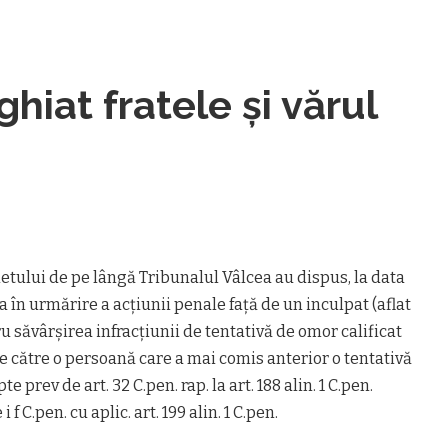
hiat fratele și vărul
etului de pe lângă Tribunalul Vâlcea au dispus, la data
 în urmărire a acțiunii penale față de un inculpat (aflat
ru săvârșirea infracțiunii de tentativă de omor calificat
 către o persoană care a mai comis anterior o tentativă
e prev de art. 32 C.pen. rap. la art. 188 alin. 1 C.pen.
e i f C.pen. cu aplic. art. 199 alin. 1 C.pen.