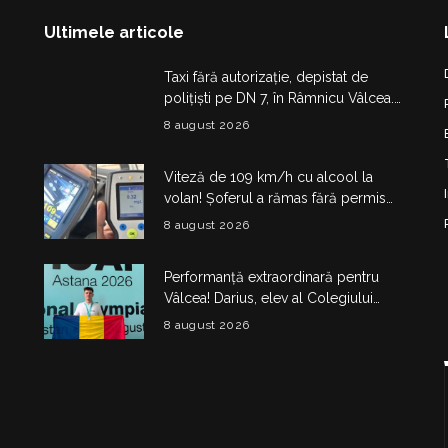
Ultimele articole
Taxi fără autorizație, depistat de
polițiști pe DN 7, în Râmnicu Vâlcea.
Șoferul a rămas fără plăcuțe timp de
8 august 2026
6 luni
Viteză de 109 km/h cu alcool la
volan! Șoferul a rămas fără permis
180 de zile și a primit amendă de
8 august 2026
4.325 de lei
Performanță extraordinară pentru
Vâlcea! Darius, elev al Colegiului
Național de Informatică „Matei
8 august 2026
Basarab”, a cucerit argintul la
Olimpiada Internațională de
Inteligență Artificială