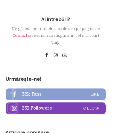
Ai întrebări?
Ne găsești pe rețelele sociale sau pe pagina de
Contact
și revenim cu răspuns în cel mai scurt
timp.
Urmărește-ne!
33k
Fans
LIKE
252
Followers
FOLLOW
Articole populare