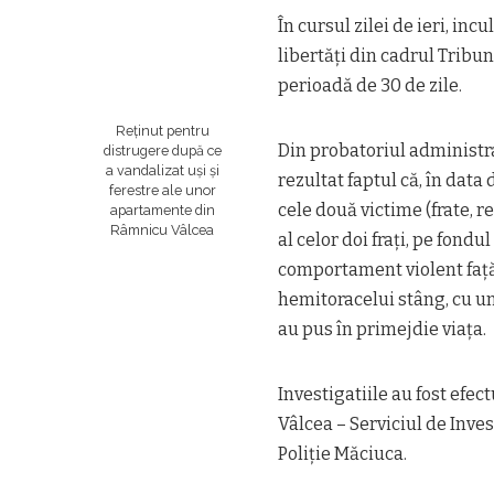
În cursul zilei de ieri, inc
libertăți din cadrul Tribu
perioadă de 30 de zile.
Reținut pentru
Din probatoriul administra
distrugere după ce
a vandalizat uși și
rezultat faptul că, în data 
ferestre ale unor
cele două victime (frate, r
apartamente din
Râmnicu Vâlcea
al celor doi frați, pe fond
comportament violent față 
hemitoracelui stâng, cu un
au pus în primejdie viața.
Investigatiile au fost efect
Vâlcea – Serviciul de Inves
Poliție Măciuca.