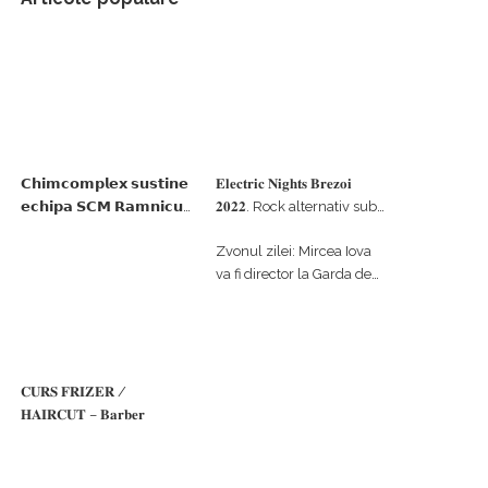
𝗖𝗵𝗶𝗺𝗰𝗼𝗺𝗽𝗹𝗲𝘅 𝘀𝘂𝘀𝘁𝗶𝗻𝗲
𝐄𝐥𝐞𝐜𝐭𝐫𝐢𝐜 𝐍𝐢𝐠𝐡𝐭𝐬 𝐁𝐫𝐞𝐳𝐨𝐢
𝗲𝗰𝗵𝗶𝗽𝗮 𝗦𝗖𝗠 𝗥𝗮𝗺𝗻𝗶𝗰𝘂
𝟐𝟎𝟐𝟐. Rock alternativ sub
𝗩𝗮𝗹𝗰𝗲𝗮 𝗶𝗻 𝗰𝗮𝗹𝗶𝘁𝗮𝘁𝗲 𝗱𝗲
cerul înstelat de la
Zvonul zilei: Mircea Iova
𝗽𝗮𝗿𝘁𝗲𝗻𝗲𝗿 𝗳𝗶𝗻𝗮𝗻𝘁𝗮𝘁𝗼𝗿
#𝐁𝐫𝐞𝐳𝐨𝐢𝐮𝐥𝐋𝐮𝐦𝐢𝐢
va fi director la Garda de
Mediu Vâlcea
𝐂𝐔𝐑𝐒 𝐅𝐑𝐈𝐙𝐄𝐑 /
𝐇𝐀𝐈𝐑𝐂𝐔𝐓 – 𝐁𝐚𝐫𝐛𝐞𝐫