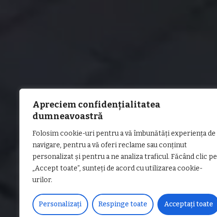
Apreciem confidențialitatea
dumneavoastră
Folosim cookie-uri pentru a vă îmbunătăți experiența de
navigare, pentru a vă oferi reclame sau conținut
personalizat și pentru a ne analiza traficul. Făcând clic pe
„Accept toate”, sunteți de acord cu utilizarea cookie-
urilor.
Personalizați
Respinge toate
Acceptați toate