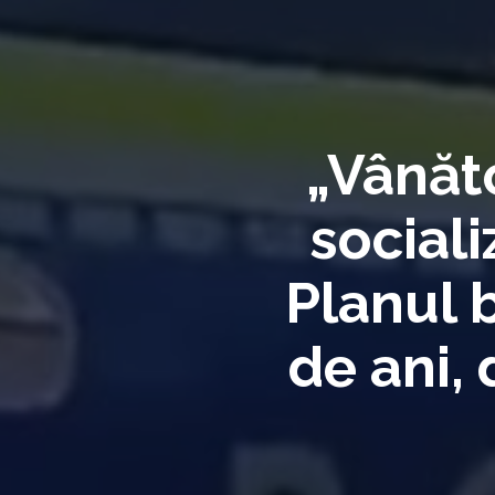
​„Vânăt
sociali
Planul 
de ani, 