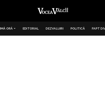
IMĂ ORĂ
EDITORIAL
DEZVALUIRI
POLITICĂ
FAPT DI