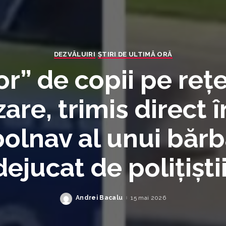
DEZVĂLUIRI
ȘTIRI DE ULTIMĂ ORĂ
or” de copii pe reț
zare, trimis direct î
bolnav al unui bărb
dejucat de polițiști
Andrei Bacalu
15 mai 2026
Posted
by