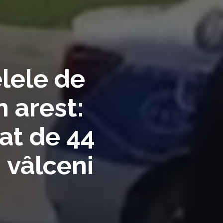
elele de
n arest:
at de 44
i vâlceni