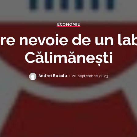
ECONOMIE
re nevoie de un lab
Călimănești
Andrei Bacalu
20 septembrie 2023
Posted
by