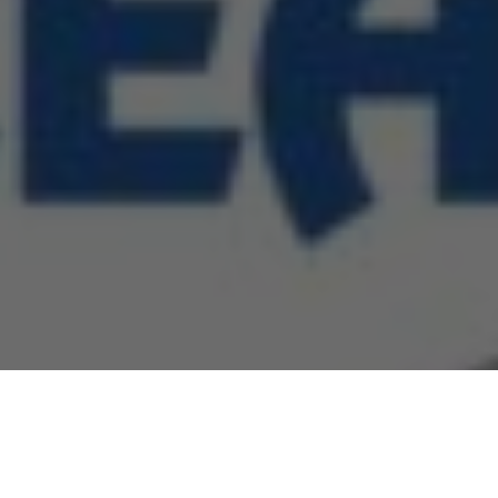
Ai întrebări?
Ne găsești pe rețelele sociale sau pe pagina de