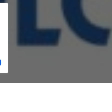
 la concurs a unui post de laborant în cadrul
tor Călimănești.