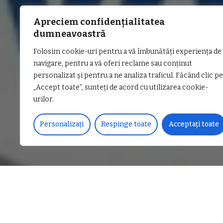
Apreciem confidențialitatea
dumneavoastră
Folosim cookie-uri pentru a vă îmbunătăți experiența de
navigare, pentru a vă oferi reclame sau conținut
personalizat și pentru a ne analiza traficul. Făcând clic pe
„Accept toate”, sunteți de acord cu utilizarea cookie-
urilor.
Personalizați
Respinge toate
Acceptați toate
DISTRIBUIE PE
APAVIL SA anunță scoaterea
Laboratorului de Apă, Sec