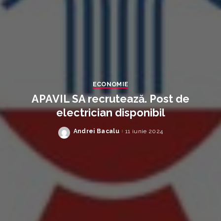
ECONOMIE
APAVIL SA recrutează. Post de
electrician disponibil
Andrei Bacalu
11 iunie 2024
Posted
by