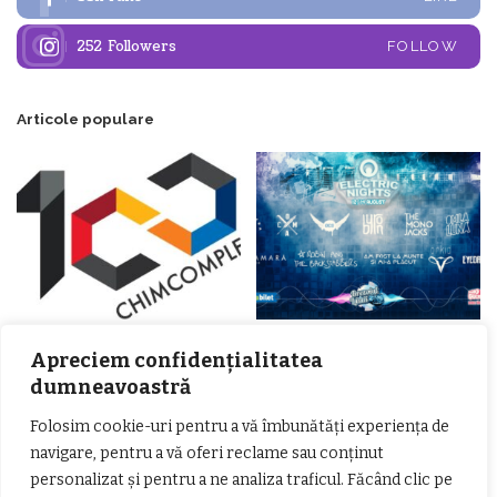
252
Followers
FOLLOW
Articole populare
𝗖𝗵𝗶𝗺𝗰𝗼𝗺𝗽𝗹𝗲𝘅 𝘀𝘂𝘀𝘁𝗶𝗻𝗲 𝗲𝗰𝗵𝗶𝗽𝗮
𝐄𝐥𝐞𝐜𝐭𝐫𝐢𝐜 𝐍𝐢𝐠𝐡𝐭𝐬 𝐁𝐫𝐞𝐳𝐨𝐢 𝟐𝟎𝟐𝟐. Rock
Apreciem confidențialitatea
𝗦𝗖𝗠 𝗥𝗮𝗺𝗻𝗶𝗰𝘂 𝗩𝗮𝗹𝗰𝗲𝗮 𝗶𝗻
alternativ sub cerul înstelat de la
𝗰𝗮𝗹𝗶𝘁𝗮𝘁𝗲 𝗱𝗲 𝗽𝗮𝗿𝘁𝗲𝗻𝗲𝗿
#𝐁𝐫𝐞𝐳𝐨𝐢𝐮𝐥𝐋𝐮𝐦𝐢𝐢
dumneavoastră
𝗳𝗶𝗻𝗮𝗻𝘁𝗮𝘁𝗼𝗿
Zvonul zilei: Mircea Iova va fi
director la Garda de Mediu Vâlcea
Folosim cookie-uri pentru a vă îmbunătăți experiența de
navigare, pentru a vă oferi reclame sau conținut
personalizat și pentru a ne analiza traficul. Făcând clic pe