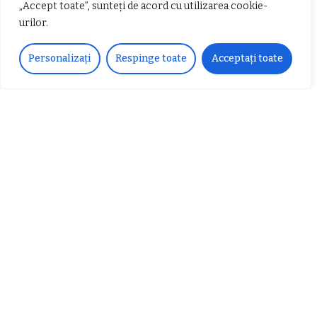
„Accept toate”, sunteți de acord cu utilizarea cookie-
urilor.
𝐂𝐔𝐑𝐒 𝐅𝐑𝐈𝐙𝐄𝐑 / 𝐇𝐀𝐈𝐑𝐂𝐔𝐓 –
Personalizați
Respinge toate
Acceptați toate
𝐁𝐚𝐫𝐛𝐞𝐫
Despre noi
Vocea Vâlcii – publicație bi-săptămânală – este
ceea ce suntem și ceea ce facem, în fiecare zi. Un
ziar de luptă împotriva corupției, crimei
organizate, criminalității economico-financiare și