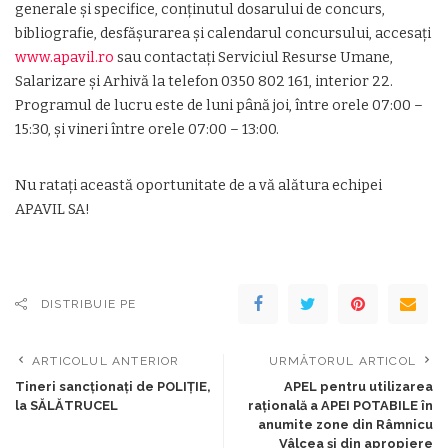
generale și specifice, conținutul dosarului de concurs,
bibliografie, desfășurarea și calendarul concursului, accesați
www.apavil.ro
sau contactați Serviciul Resurse Umane,
Salarizare și Arhivă la telefon 0350 802 161, interior 22.
Programul de lucru este de luni până joi, între orele 07:00 –
15:30, și vineri între orele 07:00 – 13:00.
Nu ratați această oportunitate de a vă alătura echipei
APAVIL SA!
DISTRIBUIE PE
ARTICOLUL ANTERIOR
URMĂTORUL ARTICOL
Tineri sancționați de POLIȚIE,
APEL pentru utilizarea
la SĂLĂTRUCEL
rațională a APEI POTABILE în
anumite zone din Râmnicu
Vâlcea și din apropiere