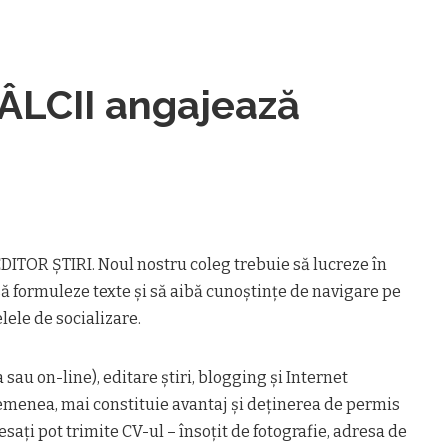
ÂLCII angajează
ITOR ŞTIRI. Noul nostru coleg trebuie să lucreze în
 să formuleze texte şi să aibă cunoştinţe de navigare pe
lele de socializare.
 sau on-line), editare ştiri, blogging şi Internet
semenea, mai constituie avantaj și deținerea de permis
resaţi pot trimite CV-ul – însoţit de fotografie, adresa de