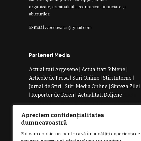
organizate, criminalității economico-financiare și
abuzurilor.
E-mail:
voceavalcii@gmail.com
Parteneri Media
Actualitati Argesene
|
Actualitati Sibiene
|
Articole de Presa
|
Stiri Online
|
Stiri Interne
|
Jurnal de Stiri
|
Stiri Media Online
|
Sinteza Zilei
|
Reporter de Teren
|
Actualitati Doljene
Rochii
Noi
Rochii de Revelion
Rochii de Banchet
Rochi
de Cununie
Magazin de Rochii
Rochii pe
Apreciem confidențialitatea
Comanda
Rochii de Seara
dumneavoastră
Folosim cookie-uri pentru a vă îmbunătăți experiența de