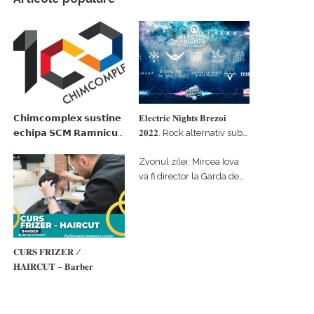
𝗖𝗵𝗶𝗺𝗰𝗼𝗺𝗽𝗹𝗲𝘅 𝘀𝘂𝘀𝘁𝗶𝗻𝗲
𝐄𝐥𝐞𝐜𝐭𝐫𝐢𝐜 𝐍𝐢𝐠𝐡𝐭𝐬 𝐁𝐫𝐞𝐳𝐨𝐢
𝗲𝗰𝗵𝗶𝗽𝗮 𝗦𝗖𝗠 𝗥𝗮𝗺𝗻𝗶𝗰𝘂
𝟐𝟎𝟐𝟐. Rock alternativ sub
𝗩𝗮𝗹𝗰𝗲𝗮 𝗶𝗻 𝗰𝗮𝗹𝗶𝘁𝗮𝘁𝗲 𝗱𝗲
cerul înstelat de la
Zvonul zilei: Mircea Iova
𝗽𝗮𝗿𝘁𝗲𝗻𝗲𝗿 𝗳𝗶𝗻𝗮𝗻𝘁𝗮𝘁𝗼𝗿
#𝐁𝐫𝐞𝐳𝐨𝐢𝐮𝐥𝐋𝐮𝐦𝐢𝐢
va fi director la Garda de
Mediu Vâlcea
𝐂𝐔𝐑𝐒 𝐅𝐑𝐈𝐙𝐄𝐑 /
𝐇𝐀𝐈𝐑𝐂𝐔𝐓 – 𝐁𝐚𝐫𝐛𝐞𝐫