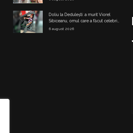
nereguli grave
Doliu la Dedulești: a murit Viorel
Sibiceanu, omul care a făcut celebri
„micii mari” de pe DN7
6 august 2026
i