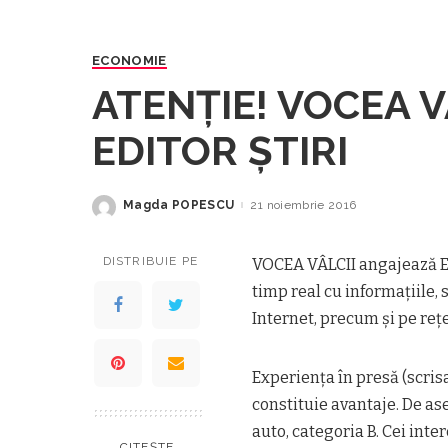
ECONOMIE
ATENŢIE! VOCEA V
EDITOR ŞTIRI
Magda POPESCU
21 noiembrie 2016
Posted
by
DISTRIBUIE PE
VOCEA VÂLCII angajează ED
timp real cu informaţiile,
Internet, precum şi pe reţe
Experienţa în presă (scrisa
constituie avantaje. De a
auto, categoria B. Cei inte
CITEȘTE