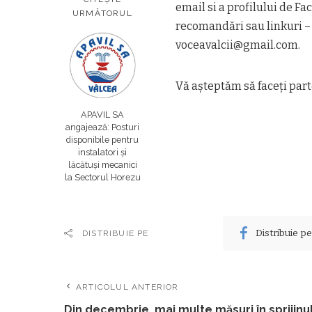
email si a profilului de Fa
URMĂTORUL
recomandări sau linkuri 
voceavalcii@gmail.com.
Vă aşteptăm să faceţi part
APAVIL SA
angajează: Posturi
disponibile pentru
instalatori și
lăcătuși mecanici
la Sectorul Horezu
Distribuie p
DISTRIBUIE PE
ARTICOLUL ANTERIOR
Din decembrie, mai multe măsuri în sprijinu