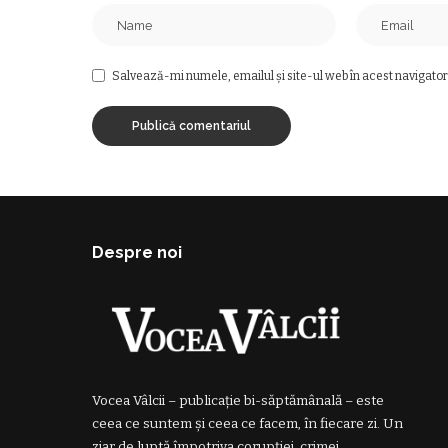
Salvează-mi numele, emailul și site-ul web în acest navigator
Despre noi
Vocea Vâlcii – publicație bi-săptămânală – este
ceea ce suntem și ceea ce facem, în fiecare zi. Un
ziar de luptă împotriva corupției, crimei