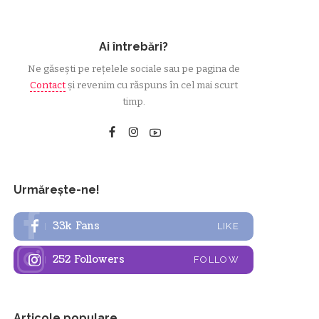
Ai întrebări?
Ne găsești pe rețelele sociale sau pe pagina de
Contact
și revenim cu răspuns în cel mai scurt
timp.
Urmărește-ne!
33k
Fans
LIKE
252
Followers
FOLLOW
Articole populare