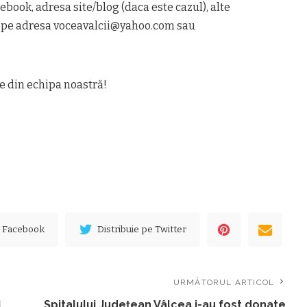
cebook, adresa site/blog (daca este cazul), alte
– pe adresa voceavalcii@yahoo.com sau
e din echipa noastră!
e Facebook
Distribuie pe Twitter
URMĂTORUL ARTICOL
l
Spitalului Judeţean Vâlcea i-au fost donate