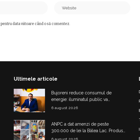
 pentru data viitoare când o să comentez.
Ultimele articole
Bujoreni reduce consumul de
energie: iluminatul public va
funcționa la intensitate redusă pe
6 august 2026
unele străzi
ANPC a dat amenzi de peste
300.000 de lei la Bâlea Lac. Produse
expirate, carne ținută la soare și
6 august 2026