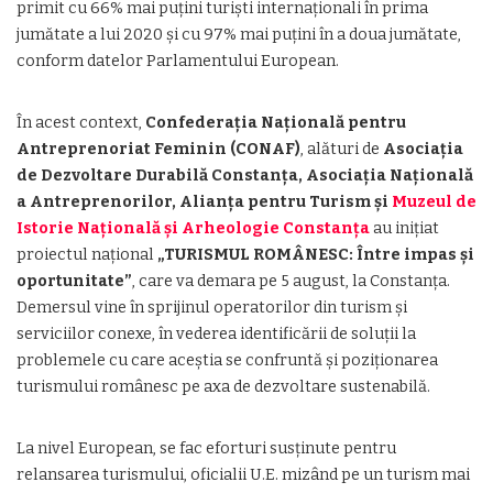
primit cu 66% mai puțini turiști internaționali în prima
jumătate a lui 2020 și cu 97% mai puțini în a doua jumătate,
conform datelor Parlamentului European.
În acest context,
Confederația Națională pentru
Antreprenoriat Feminin (CONAF)
, alături de
Asociația
de Dezvoltare Durabilă Constanța, Asociația Națională
a Antreprenorilor, Alianța pentru Turism și
Muzeul de
Istorie Națională și Arheologie Constanța
au inițiat
proiectul național
„TURISMUL ROMÂNESC: Între impas și
oportunitate”
, care va demara pe 5 august, la Constanța.
Demersul vine în sprijinul operatorilor din turism și
serviciilor conexe, în vederea identificării de soluții la
problemele cu care aceștia se confruntă și poziționarea
turismului românesc pe axa de dezvoltare sustenabilă.
La nivel European, se fac eforturi susținute pentru
relansarea turismului, oficialii U.E. mizând pe un turism mai