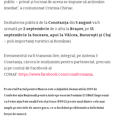
public – privat și tocmai de aceea se impune să acționăm
imediat”, a conluzionat Cristina Chiriac.
Dezbaterea publică de la
Constanța
din
5 august
va fi
urmată pe
2 septembrie
de o alta la
Brașov,
pe
15
septembrie la Suceava, apoi la Vâlcea, București și Cluj
– poli importanți turistici ai României.
Evenimentul va fi transmis live, integral, pe Antena 3
Constanța, cărora le mulțumim pentru parteneriat, precum
și pe contul de Facebook al
CONAF:
https://www.facebook.com/conafromania
.
Proiectul Pactul pentru Muncă este o inițiativă demarată în 2019 de
Confederația Națională pentru Antreprenoriat Feminin (CONAF) împreună
cu Federația Patronală Petrol și Gaze (FPPG) și este unul dintre cele mai
ample proiectele de anvergura, ce a dezbătut problematica deficitului
forței de muncă.