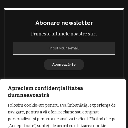
Abonare newsletter
Primește ultimele noastre știri
Abonează-te
Apreciem confidențialitatea
dumneavoastră
Folosim cookie-uri pentru a vă îmbunătăți experiența de
GDPR: POLITICA DE CONFIDENȚIALITATE
navigare, pentru a vă oferi reclame sau conținut
TERMENI SI CONDITII DE UTILIZARE
personalizat și pentru a ne analiza traficul. Făcând clic pe
INFORMATII DESPRE COOKIES
DESPRE NOI
„Accept toate”, sunteți de acord cu utilizarea cookie-
PUBLICITATE