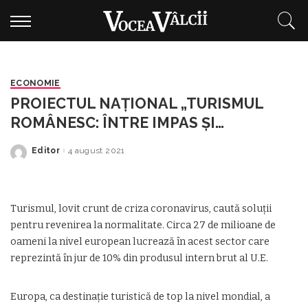
ECONOMIE
PROIECTUL NAȚIONAL „TURISMUL
ROMÂNESC: ÎNTRE IMPAS ȘI
OPORTUNITATE” debutează pe 5
Editor
4 august 2021
Posted
august la Constanța
by
Turismul, lovit crunt de criza coronavirus, caută soluții
pentru revenirea la normalitate. Circa 27 de milioane de
oameni la nivel european lucrează în acest sector care
reprezintă în jur de 10% din produsul intern brut al U.E.
Europa, ca destinație turistică de top la nivel mondial, a