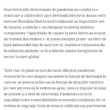
Deși restricțiile determinate de pandemie au condus la o
realocare a călătoriilor spre destinații interne în dauna celor
externe (România fiind în mod tradițional un importator net
de turism), scăderile s-au menținut la nivelul ambelor
componente. Capacitățile de cazare la nivel intern au scăzut,
iar trendul descendent s-ar putea menține printr-un efect de
bază defavorabil față de anul trecut, statistica turismului din
România încadrându-se în scăderile masive înregistrate de
sector la nivel global.
”Este clar că până nu va fi declarat sfârșitul pandemiei,
vremurile în care alegem vacanțele în funcție de destinația în
care ne-ar placea să fim sau în funcție de atracțiile turistice
pe care am vrea să le vedem au apus, ceea ce impune un plan
de acțiune și o listă de intervenții. Pandemia a scos la
suprafață toate vulnerabilitățile economiei românești, fie că
vorbim de migrație, forță de muncă calificată sau parteneriat