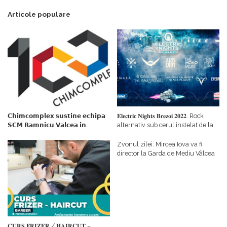
Articole populare
𝗖𝗵𝗶𝗺𝗰𝗼𝗺𝗽𝗹𝗲𝘅 𝘀𝘂𝘀𝘁𝗶𝗻𝗲 𝗲𝗰𝗵𝗶𝗽𝗮
𝐄𝐥𝐞𝐜𝐭𝐫𝐢𝐜 𝐍𝐢𝐠𝐡𝐭𝐬 𝐁𝐫𝐞𝐳𝐨𝐢 𝟐𝟎𝟐𝟐. Rock
𝗦𝗖𝗠 𝗥𝗮𝗺𝗻𝗶𝗰𝘂 𝗩𝗮𝗹𝗰𝗲𝗮 𝗶𝗻
alternativ sub cerul înstelat de la
𝗰𝗮𝗹𝗶𝘁𝗮𝘁𝗲 𝗱𝗲 𝗽𝗮𝗿𝘁𝗲𝗻𝗲𝗿
#𝐁𝐫𝐞𝐳𝐨𝐢𝐮𝐥𝐋𝐮𝐦𝐢𝐢
𝗳𝗶𝗻𝗮𝗻𝘁𝗮𝘁𝗼𝗿
Zvonul zilei: Mircea Iova va fi
director la Garda de Mediu Vâlcea
𝐂𝐔𝐑𝐒 𝐅𝐑𝐈𝐙𝐄𝐑 / 𝐇𝐀𝐈𝐑𝐂𝐔𝐓 –