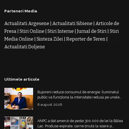
Parteneri Media
Actualitati Argesene
|
Actualitati Sibiene
|
Articole de
Presa
|
Stiri Online
|
Stiri Interne
|
Jurnal de Stiri
|
Stiri
Media Online
|
Sinteza Zilei
|
Reporter de Teren
|
Actualitati Doljene
Rochii Noi
Rochii de Revelion
Rochii
de Banchet
Rochii de Cununie
Magazin de Rochii
Rochii
pe Comanda
Rochii de Seara
Ultimele articole
Bujoreni reduce consumul de energie: iluminatul
public va funcționa la intensitate redusă pe unele
străzi
6 august 2026
ANPC a dat amenzi de peste 300.000 de lei la Bâlea
Lac. Produse expirate, carne ținută la soare și