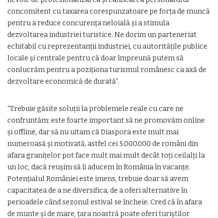
concomitent cu taxarea corespunzatoare pe forța de muncă
pentru a reduce concurența neloială și a stimula
dezvoltarea industriei turistice. Ne dorim un parteneriat
echitabil cu reprezentanții industriei, cu autoritățile publice
locale și centrale pentru că doar împreună putem să
conlucrăm pentru a poziționa turismul românesc ca axă de
dezvoltare economică de durată”.
“Trebuie găsite soluții la problemele reale cu care ne
confruntăm: este foarte important să ne promovăm online
și offline, dar să nu uitam că Diaspora este mult mai
numeroasă și motivată, astfel cei 5.000.000 de români din
afara granițelor pot face mult mai mult decât toți ceilalți la
un loc, dacă reușim să îi aducem în România în vacanțe.
Potențialul României este imens, trebuie doar să avem
capacitatea de a ne diversifica, de a oferi alternative în
perioadele când sezonul estival se încheie. Cred că în afara
de munte și de mare, țara noastră poate oferi turiștilor