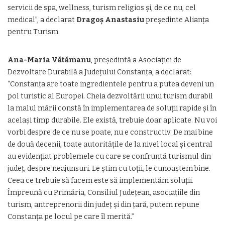
servicii de spa, wellness, turism religios și, de ce nu, cel
medical”, a declarat
Dragoș Anastasiu
președinte Alianța
pentru Turism.
Ana-Maria Vătămanu
, președintă a Asociației de
Dezvoltare Durabilă a Județului Constanța, a declarat:
“Constanța are toate ingredientele pentru a putea deveni un
pol turistic al Europei. Cheia dezvoltării unui turism durabil
la malul mării constă în implementarea de soluții rapide și în
același timp durabile. Ele există, trebuie doar aplicate. Nu voi
vorbi despre de ce nu se poate, nu e constructiv. De mai bine
de două decenii, toate autoritățile de la nivel local și central
au evidențiat problemele cu care se confruntă turismul din
județ, despre neajunsuri. Le știm cu toții, le cunoaștem bine.
Ceea ce trebuie să facem este să implementăm soluții.
Împreună cu Primăria, Consiliul Județean, asociațiile din
turism, antreprenorii din județ și din țară, putem repune
Constanța pe locul pe care îl merită.”