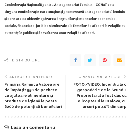
Confederaţia Națională pentru Antreprenoriat Feminin – CONAF este
singura confederație care susține și promovează antreprenoriatul feminin
și care are ca obiectiv apărarea drepturilor şi intereselor economice,
sociale, financiare, juridice și culturale ale femeilor de afaceri în relaţiile cu
autoritățile publice şi dezvoltarea unor relaţii de afaceri.
DISTRIBUIE PE
ARTICOLUL ANTERIOR
URMĂTORUL ARTICOL
Primăria Râmnicu Vâlcea are
FOTO /VIDEO: Incendiu la o
de împărţit 950 de pachete
gospodărie de la Scundu.
cu ajutoare alimentare şi
Proprietarul a fost dus cu
produse de igienă la peste
elicopterul la Craiova, cu
6200 de potenţiali beneficiari
arsuri pe 40% din corp
Lasă un comentariu