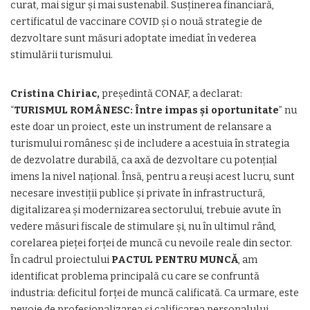
curat, mai sigur și mai sustenabil. Susținerea financiară,
certificatul de vaccinare COVID și o nouă strategie de
dezvoltare sunt măsuri adoptate imediat în vederea
stimulării turismului.
Cristina Chiriac,
președintă CONAF, a declarat:
“
TURISMUL ROMÂNESC: Între impas și oportunitate
” nu
este doar un proiect, este un instrument de relansare a
turismului românesc și de includere a acestuia în strategia
de dezvolatre durabilă, ca axă de dezvoltare cu potențial
imens la nivel național. Însă, pentru a reuși acest lucru, sunt
necesare investiții publice și private în infrastructură,
digitalizarea și modernizarea sectorului, trebuie avute în
vedere măsuri fiscale de stimulare și, nu în ultimul rând,
corelarea pieței forței de muncă cu nevoile reale din sector.
În cadrul proiectului
PACTUL PENTRU MUNCĂ
, am
identificat problema principală cu care se confruntă
industria: deficitul forței de muncă calificată. Ca urmare, este
nevoie de profesionalizarea și calificarea personalului