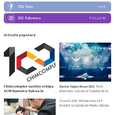
33k
Fans
LIKE
252
Followers
FOLLOW
Articole populare
𝗖𝗵𝗶𝗺𝗰𝗼𝗺𝗽𝗹𝗲𝘅 𝘀𝘂𝘀𝘁𝗶𝗻𝗲 𝗲𝗰𝗵𝗶𝗽𝗮
𝐄𝐥𝐞𝐜𝐭𝐫𝐢𝐜 𝐍𝐢𝐠𝐡𝐭𝐬 𝐁𝐫𝐞𝐳𝐨𝐢 𝟐𝟎𝟐𝟐. Rock
𝗦𝗖𝗠 𝗥𝗮𝗺𝗻𝗶𝗰𝘂 𝗩𝗮𝗹𝗰𝗲𝗮 𝗶𝗻
alternativ sub cerul înstelat de la
𝗰𝗮𝗹𝗶𝘁𝗮𝘁𝗲 𝗱𝗲 𝗽𝗮𝗿𝘁𝗲𝗻𝗲𝗿
#𝐁𝐫𝐞𝐳𝐨𝐢𝐮𝐥𝐋𝐮𝐦𝐢𝐢
𝗳𝗶𝗻𝗮𝗻𝘁𝗮𝘁𝗼𝗿
Zvonul zilei: Mircea Iova va fi
director la Garda de Mediu Vâlcea