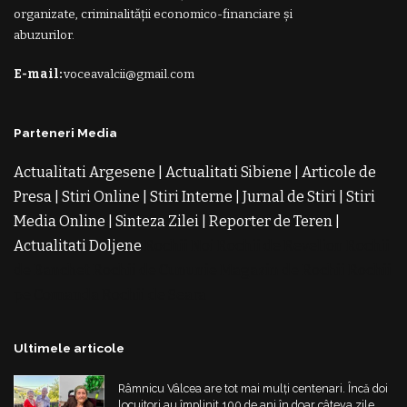
organizate, criminalității economico-financiare și
abuzurilor.
E-mail:
voceavalcii@gmail.com
Parteneri Media
Actualitati Argesene
|
Actualitati Sibiene
|
Articole de
Presa
|
Stiri Online
|
Stiri Interne
|
Jurnal de Stiri
|
Stiri
Media Online
|
Sinteza Zilei
|
Reporter de Teren
|
Actualitati Doljene
Rochii Noi
Rochii de Revelion
Rochii
de Banchet
Rochii de Cununie
Magazin de Rochii
Rochii
pe Comanda
Rochii de Seara
Ultimele articole
Râmnicu Vâlcea are tot mai mulți centenari. Încă doi
locuitori au împlinit 100 de ani în doar câteva zile