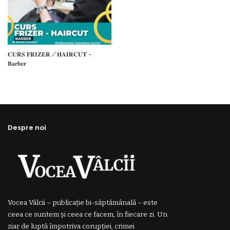
𝐂𝐔𝐑𝐒 𝐅𝐑𝐈𝐙𝐄𝐑 / 𝐇𝐀𝐈𝐑𝐂𝐔𝐓 –
𝐁𝐚𝐫𝐛𝐞𝐫
Despre noi
Vocea Vâlcii – publicație bi-săptămânală – este
ceea ce suntem și ceea ce facem, în fiecare zi. Un
ziar de luptă împotriva corupției, crimei