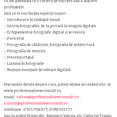
Fă din pasiunea ta o carieră de success sau o afacere
profitabilă!
Iată ce te vor învăţa experţii noştri :
– Introducere în limbajul visual
– Istoria fotografiei: de la pictură la imagini digitale
– Echipamentul fotografic digital și accesorii
– Portretul
– Fotografia de călătorie, fotografia de arhitectură
– Fotografia de interior
– Fotoreportajul
– Lumina în fotografie
– Noțiuni esențiale de editare digitală
Mai multe detalii despre curs, puteţi obţine accesând site-ul
www.profesionalnewconsult.ro,
email :
valcea@profesionalnewconsult.ro
,
cursuri@profesionalnewconsult.ro
telefoane : 0765.708.877, 0748.333.777
Sau la sediul firmei din : Ramnicu Valcea, str. Calea lui Traian,