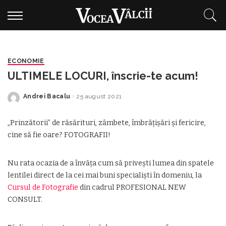
ECONOMIE
ULTIMELE LOCURI, înscrie-te acum!
Andrei Bacalu
25 august 2021
Posted
by
„Prinzătorii” de răsărituri, zȃmbete, îmbrăţişări şi fericire,
cine să fie oare? FOTOGRAFII!
Nu rata ocazia de a învăţa cum să priveşti lumea din spatele
lentilei direct de la cei mai buni specialişti în domeniu, la
Cursul de Fotografie
din cadrul PROFESIONAL NEW
CONSULT.