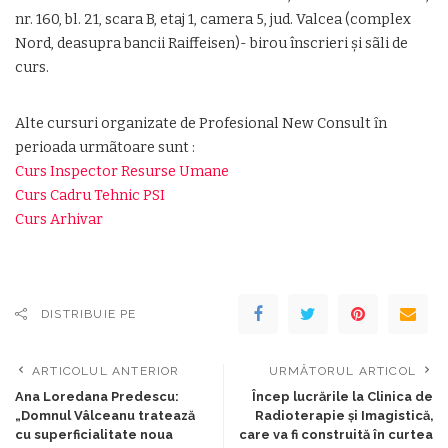
nr. 160, bl. 21, scara B, etaj 1, camera 5, jud. Valcea (complex
Nord, deasupra bancii Raiffeisen)- birou înscrieri şi sãli de
curs.
Alte cursuri organizate de Profesional New Consult ȋn
perioada urmãtoare sunt :
Curs Inspector Resurse Umane
Curs Cadru Tehnic PSI
Curs Arhivar
DISTRIBUIE PE
ARTICOLUL ANTERIOR
URMĂTORUL ARTICOL
Ana Loredana Predescu:
Încep lucrările la Clinica de
„Domnul Vâlceanu tratează
Radioterapie și Imagistică,
cu superficialitate noua
care va fi construită în curtea