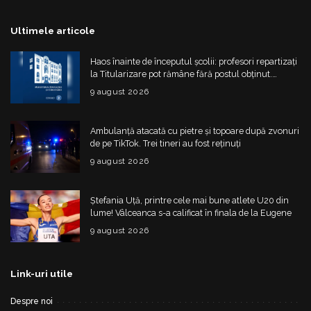
Ultimele articole
Haos înainte de începutul școlii: profesori repartizați
la Titularizare pot rămâne fără postul obținut.
Ministerul schimbă regulile din 20 august
9 august 2026
Ambulanță atacată cu pietre și topoare după zvonuri
de pe TikTok. Trei tineri au fost reținuți
9 august 2026
Ștefania Uță, printre cele mai bune atlete U20 din
lume! Vâlceanca s-a calificat în finala de la Eugene
9 august 2026
Link-uri utile
Despre noi