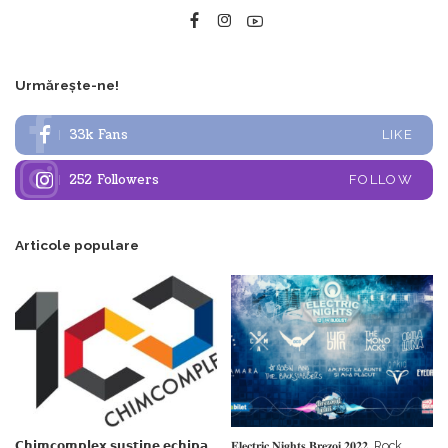
Urmărește-ne!
33k
Fans
LIKE
252
Followers
FOLLOW
Articole populare
𝗖𝗵𝗶𝗺𝗰𝗼𝗺𝗽𝗹𝗲𝘅 𝘀𝘂𝘀𝘁𝗶𝗻𝗲 𝗲𝗰𝗵𝗶𝗽𝗮
𝐄𝐥𝐞𝐜𝐭𝐫𝐢𝐜 𝐍𝐢𝐠𝐡𝐭𝐬 𝐁𝐫𝐞𝐳𝐨𝐢 𝟐𝟎𝟐𝟐. Rock