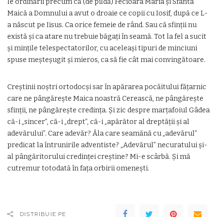
le ordinării precum că (de pildă) Fecioara Maria şi Sfânta
Maică a Domnului a avut o droaie ce copii cu Iosif, după ce L-
a născut pe Iisus. Ca orice femeie de rând. Sau că sfinţii nu
există şi ca atare nu trebuie băgaţi în seamă. Tot la fel a sucit
şi minţile telespectatorilor, cu aceleaşi tipuri de minciuni
spuse meşteşugit şi mieros, ca să fie cât mai convingătoare.
Creştinii noştri ortodocşi sar în apărarea pocăitului făţarnic
care ne pângăreşte Maica noastră Cerească, ne pângăreşte
sfinţii, ne pângăreşte credinţa. Şi zic despre marţafoiul Gâdea
că-i „sincer”, că-i „drept”, că-i „apărător al dreptăţii şi al
adevărului”. Care adevăr? Ăla care seamănă cu „adevărul”
predicat la întrunirile adventiste? „Adevărul” necuratului şi-
al pângăritorului credinţei creştine? Mi-e scârbă. Şi mă
cutremur totodată în faţa orbirii omeneşti.
DISTRIBUIE PE