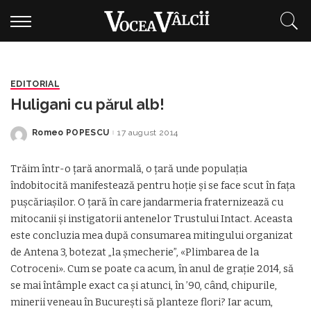
EDITORIAL
Huligani cu părul alb!
Romeo POPESCU
17 august 2014
Posted
by
Trăim într-o ţară anormală, o ţară unde populaţia
îndobitocită manifestează pentru hoţie şi se face scut în faţa
puşcăriaşilor. O ţară în care jandarmeria fraternizează cu
mitocanii şi instigatorii antenelor Trustului Intact. Aceasta
este concluzia mea după consumarea mitingului organizat
de Antena 3, botezat „la şmecherie”, «Plimbarea de la
Cotroceni». Cum se poate ca acum, în anul de graţie 2014, să
se mai întâmple exact ca şi atunci, în ’90, când, chipurile,
minerii veneau în Bucureşti să planteze flori? Iar acum,