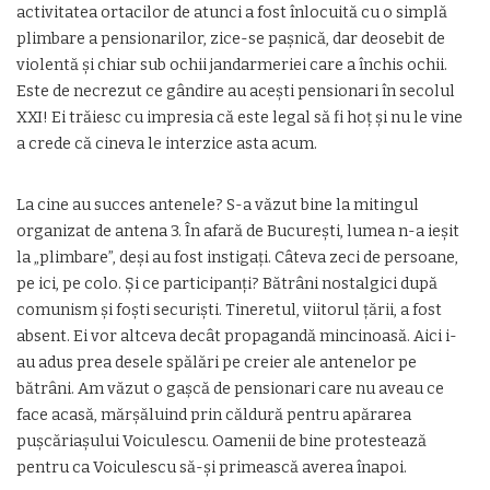
activitatea ortacilor de atunci a fost înlocuită cu o simplă
plimbare a pensionarilor, zice-se paşnică, dar deosebit de
violentă şi chiar sub ochii jandarmeriei care a închis ochii.
Este de necrezut ce gândire au aceşti pensionari în secolul
XXI! Ei trăiesc cu impresia că este legal să fi hoţ şi nu le vine
a crede că cineva le interzice asta acum.
La cine au succes antenele? S-a văzut bine la mitingul
organizat de antena 3. În afară de Bucureşti, lumea n-a ieşit
la „plimbare”, deşi au fost instigaţi. Câteva zeci de persoane,
pe ici, pe colo. Şi ce participanţi? Bătrâni nostalgici după
comunism şi foşti securişti. Tineretul, viitorul ţării, a fost
absent. Ei vor altceva decât propagandă mincinoasă. Aici i-
au adus prea desele spălări pe creier ale antenelor pe
bătrâni. Am văzut o gaşcă de pensionari care nu aveau ce
face acasă, mărşăluind prin căldură pentru apărarea
puşcăriaşului Voiculescu. Oamenii de bine protestează
pentru ca Voiculescu să-şi primească averea înapoi.