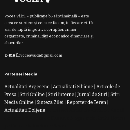
Vocea Vâlcii – publicație bi-săptămânală – este
ceea ce suntem și ceea ce facem, în fiecare zi. Un
ziar de luptă împotriva corupției, crimei
organizate, criminalității economico-financiare și
abuzurilor.
E-mail:
voceavalcii@gmail.com
Parteneri Media
Actualitati Argesene
|
Actualitati Sibiene
|
Articole de
Presa
|
Stiri Online
|
Stiri Interne
|
Jurnal de Stiri
|
Stiri
Media Online
|
Sinteza Zilei
|
Reporter de Teren
|
Actualitati Doljene
Rochii Noi
Rochii de Revelion
Rochii
de Banchet
Rochii de Cununie
Magazin de Rochii
Rochii
pe Comanda
Rochii de Seara