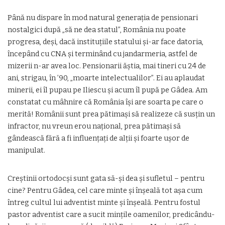
Până nu dispare în mod natural generaţia de pensionari
nostalgici după „să ne dea statul”, România nu poate
progresa, deşi, dacă instituţiile statului şi-ar face datoria,
începând cu CNA şi terminând cu jandarmeria, astfel de
mizerii n-ar avea loc. Pensionarii ăştia, mai tineri cu 24 de
ani, strigau, în ’90, „moarte intelectualilor”. Ei au aplaudat
minerii, ei îl pupau pe Iliescu şi acum îl pupă pe Gâdea. Am
constatat cu mâhnire că România îşi are soarta pe care o
merită! Românii sunt prea pătimaşi să realizeze că susţin un
infractor, nu vreun erou naţional, prea pătimaşi să
gândească fără a fi influenţaţi de alţii şi foarte uşor de
manipulat.
Creştinii ortodocşi sunt gata să-şi dea şi sufletul – pentru
cine? Pentru Gâdea, cel care minte şi înşeală tot aşa cum
întreg cultul lui adventist minte şi înşeală. Pentru fostul
pastor adventist care a sucit minţile oamenilor, predicându-