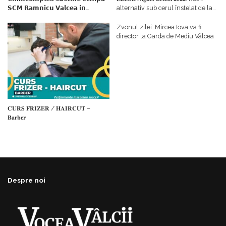
𝗦𝗖𝗠 𝗥𝗮𝗺𝗻𝗶𝗰𝘂 𝗩𝗮𝗹𝗰𝗲𝗮 𝗶𝗻
alternativ sub cerul înstelat de la
𝗰𝗮𝗹𝗶𝘁𝗮𝘁𝗲 𝗱𝗲 𝗽𝗮𝗿𝘁𝗲𝗻𝗲𝗿
#𝐁𝐫𝐞𝐳𝐨𝐢𝐮𝐥𝐋𝐮𝐦𝐢𝐢
𝗳𝗶𝗻𝗮𝗻𝘁𝗮𝘁𝗼𝗿
Zvonul zilei: Mircea Iova va fi
director la Garda de Mediu Vâlcea
𝐂𝐔𝐑𝐒 𝐅𝐑𝐈𝐙𝐄𝐑 / 𝐇𝐀𝐈𝐑𝐂𝐔𝐓 –
𝐁𝐚𝐫𝐛𝐞𝐫
Despre noi