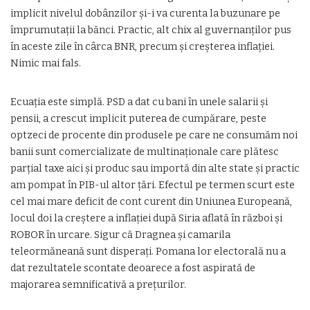
implicit nivelul dobânzilor și-i va curenta la buzunare pe
împrumutații la bănci. Practic, alt chix al guvernanților pus
în aceste zile în cârca BNR, precum și creșterea inflației.
Nimic mai fals.
Ecuația este simplă. PSD a dat cu bani în unele salarii și
pensii, a crescut implicit puterea de cumpărare, peste
optzeci de procente din produsele pe care ne consumăm noi
banii sunt comercializate de multinaționale care plătesc
parțial taxe aici și produc sau importă din alte state și practic
am pompat în PIB-ul altor țări. Efectul pe termen scurt este
cel mai mare deficit de cont curent din Uniunea Europeană,
locul doi la creștere a inflației după Siria aflată în război și
ROBOR în urcare. Sigur că Dragnea și camarila
teleormăneană sunt disperați. Pomana lor electorală nu a
dat rezultatele scontate deoarece a fost aspirată de
majorarea semnificativă a prețurilor.