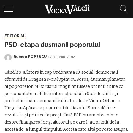
EDITORIAL
PSD, etapa dușmanii poporului
Romeo POPESCU
26 aprilie 2018
Posted
by
Când li s-a întors în cap Ordonanța 13, social-democrații
cârmuiți de Dragnea s-au luptat cu Soros, dușman planetar
al popoarelor. Miliardarul maghiar fusese branduit bine ca
personalitate malefică internațională în Statele Unite și
preluat în toate campaniile electorale de Victor Orban în
Ungaria. Apărarea poporului de diavolul Soros dăduse
rezultate și prindea la proști, însă PSD nu amintea nimic
despre finanțarea lor și ajutorul pe care l-au primit de la
acesta de-a lungul timpului. Acesta este altă poveste asupra