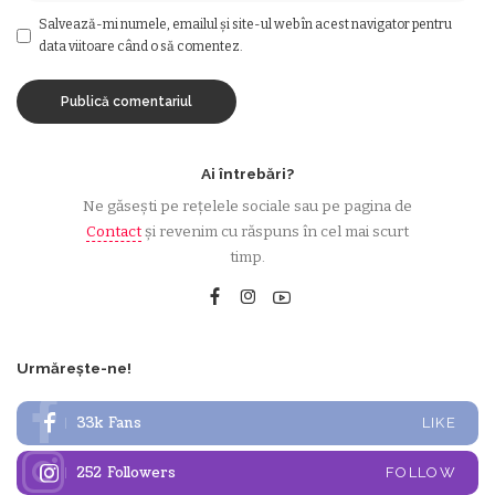
Salvează-mi numele, emailul și site-ul web în acest navigator pentru
data viitoare când o să comentez.
Ai întrebări?
Ne găsești pe rețelele sociale sau pe pagina de
Contact
și revenim cu răspuns în cel mai scurt
timp.
Urmărește-ne!
33k
Fans
LIKE
252
Followers
FOLLOW