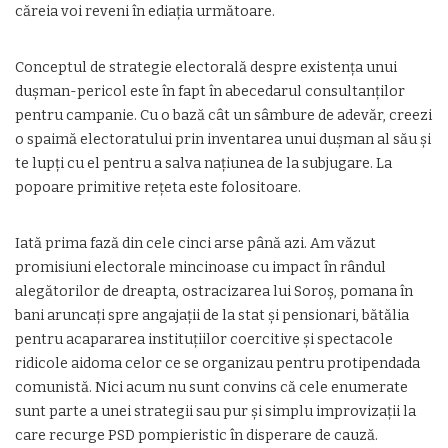
căreia voi reveni în ediația următoare.
Conceptul de strategie electorală despre existența unui
dușman-pericol este în fapt în abecedarul consultanților
pentru campanie. Cu o bază cât un sâmbure de adevăr, creezi
o spaimă electoratului prin inventarea unui dușman al său și
te lupți cu el pentru a salva națiunea de la subjugare. La
popoare primitive rețeta este folositoare.
Iată prima fază din cele cinci arse până azi. Am văzut
promisiuni electorale mincinoase cu impact în rândul
alegătorilor de dreapta, ostracizarea lui Soroş, pomana în
bani aruncați spre angajații de la stat și pensionari, bătălia
pentru acapararea instituțiilor coercitive și spectacole
ridicole aidoma celor ce se organizau pentru protipendada
comunistă. Nici acum nu sunt convins că cele enumerate
sunt parte a unei strategii sau pur și simplu improvizații la
care recurge PSD pompieristic în disperare de cauză.