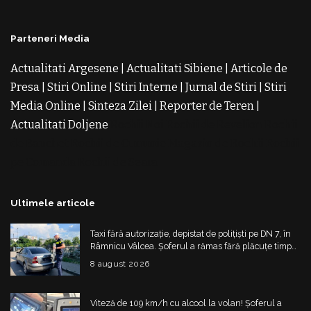
Parteneri Media
Actualitati Argesene
|
Actualitati Sibiene
|
Articole de
Presa
|
Stiri Online
|
Stiri Interne
|
Jurnal de Stiri
|
Stiri
Media Online
|
Sinteza Zilei
|
Reporter de Teren
|
Actualitati Doljene
Rochii Noi
Rochii de Revelion
Rochii
de Banchet
Rochii de Cununie
Magazin de Rochii
Rochii
pe Comanda
Rochii de Seara
Ultimele articole
Taxi fără autorizație, depistat de polițiști pe DN 7, în
Râmnicu Vâlcea. Șoferul a rămas fără plăcuțe timp
de 6 luni
8 august 2026
Viteză de 109 km/h cu alcool la volan! Șoferul a