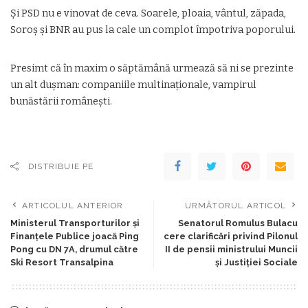
Și PSD nu e vinovat de ceva. Soarele, ploaia, vântul, zăpada,
Soroş și BNR au pus la cale un complot împotriva poporului.
Presimt că în maxim o săptămână urmează să ni se prezinte
un alt dușman: companiile multinaționale, vampirul
bunăstării românești.
DISTRIBUIE PE
ARTICOLUL ANTERIOR
URMĂTORUL ARTICOL
Ministerul Transporturilor şi
Senatorul Romulus Bulacu
Finanţele Publice joacă Ping
cere clarificări privind Pilonul
Pong cu DN 7A, drumul către
II de pensii ministrului Muncii
Ski Resort Transalpina
şi Justiţiei Sociale