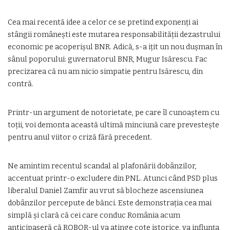
Cea mai recentă idee a celor ce se pretind exponenți ai
stângii românești este mutarea responsabilității dezastrului
economic pe acoperișul BNR. Adică, s-a ițit un nou dușman în
sânul poporului: guvernatorul BNR, Mugur Isărescu. Fac
precizarea că nu am nicio simpatie pentru Isărescu, din
contră.
Printr-un argument de notorietate, pe care îl cunoaștem cu
toții, voi demonta această ultimă minciună care prevestește
pentru anul viitor o criză fără precedent.
Ne amintim recentul scandal al plafonării dobânzilor,
accentuat printr-o excludere din PNL. Atunci când PSD plus
liberalul Daniel Zamfir au vrut să blocheze ascensiunea
dobânzilor percepute de bănci. Este demonstrația cea mai
simplă și clară că cei care conduc România acum
anticipaseră că ROBOR-ul va atinge cote istorice, va influnța