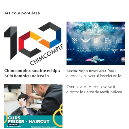
Articole populare
𝗖𝗵𝗶𝗺𝗰𝗼𝗺𝗽𝗹𝗲𝘅 𝘀𝘂𝘀𝘁𝗶𝗻𝗲 𝗲𝗰𝗵𝗶𝗽𝗮
𝐄𝐥𝐞𝐜𝐭𝐫𝐢𝐜 𝐍𝐢𝐠𝐡𝐭𝐬 𝐁𝐫𝐞𝐳𝐨𝐢 𝟐𝟎𝟐𝟐. Rock
𝗦𝗖𝗠 𝗥𝗮𝗺𝗻𝗶𝗰𝘂 𝗩𝗮𝗹𝗰𝗲𝗮 𝗶𝗻
alternativ sub cerul înstelat de la
𝗰𝗮𝗹𝗶𝘁𝗮𝘁𝗲 𝗱𝗲 𝗽𝗮𝗿𝘁𝗲𝗻𝗲𝗿
#𝐁𝐫𝐞𝐳𝐨𝐢𝐮𝐥𝐋𝐮𝐦𝐢𝐢
𝗳𝗶𝗻𝗮𝗻𝘁𝗮𝘁𝗼𝗿
Zvonul zilei: Mircea Iova va fi
director la Garda de Mediu Vâlcea