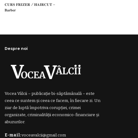
𝐂𝐔𝐑𝐒 𝐅𝐑𝐈𝐙𝐄𝐑 / 𝐇𝐀𝐈𝐑𝐂𝐔𝐓 –
𝐁𝐚𝐫𝐛𝐞𝐫
Despre noi
Vocea Vâlcii – publicație bi-săptămânală – este
ceea ce suntem și ceea ce facem, în fiecare zi. Un
ziar de luptă împotriva corupției, crimei
organizate, criminalității economico-financiare și
abuzurilor.
E-mail:
voceavalcii@gmail.com