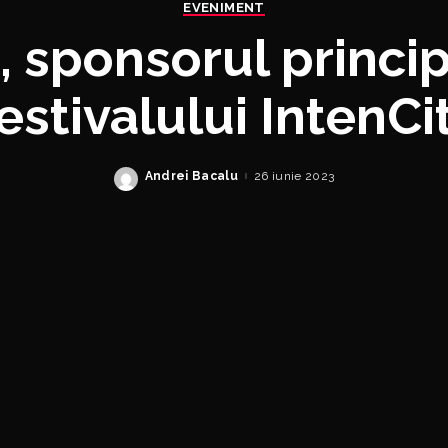
EVENIMENT
 sponsorul princip
estivalului IntenCi
Andrei Bacalu
26 iunie 2023
Posted
by