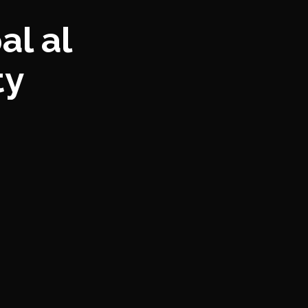
al al
ty