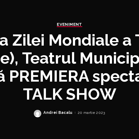
EVENIMENT
a Zilei Mondiale a 
e),
Teatrul Municip
tă PREMIERA specta
TALK SHOW
Andrei Bacalu
20 martie 2023
Posted
by