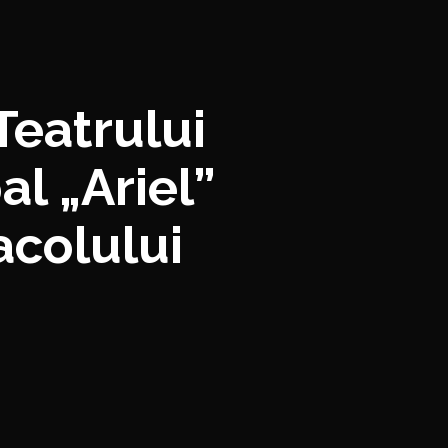
Teatrului
al „Ariel”
colului