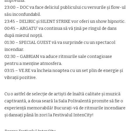
împreună.
23:00 – DOC va face deliciul publicului cu versurile și flow-ul
său inconfundabil.
23:45 – DELIRIC și SILENT STRIKE vor oferi un show hipnotic.
00:45 – ARGATU’ va continua să vă țină pe ringul de dans
după miezul nopții.
01:30 – SPECIAL GUEST vă va surprinde cu un spectacol
incendiar.
02:30 – GABRIAN va aduce ritmurile sale contagioase
pentru a menține atmosfera.
03:15 – VE.RE va încheia noaptea cu un set plin de energie și
vibrații pozitive.
Cu o astfel de selecție de artiști de înaltă calitate și muzică
captivantă, a doua seară la Sala Polivalentă promite să fie o
experiență memorabilă! Bucurați-vă de ritmurile incendiare
și dansați până în zori la Festivalul IntenCity!