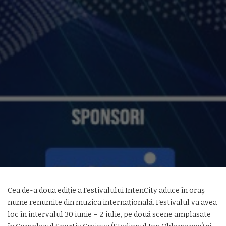
Cea de-a doua ediție a Festivalului IntenCity aduce în oraș
nume renumite din muzica internațională. Festivalul va avea
loc în intervalul 30 iunie – 2 iulie, pe două scene amplasate