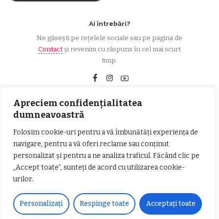
Ai întrebări?
Ne găsești pe rețelele sociale sau pe pagina de
Contact
și revenim cu răspuns în cel mai scurt
timp.
Apreciem confidențialitatea
Urmărește-ne!
dumneavoastră
Folosim cookie-uri pentru a vă îmbunătăți experiența de
33k
Fans
LIKE
navigare, pentru a vă oferi reclame sau conținut
252
Followers
personalizat și pentru a ne analiza traficul. Făcând clic pe
FOLLOW
„Accept toate”, sunteți de acord cu utilizarea cookie-
urilor.
Articole populare
Personalizați
Respinge toate
Acceptați toate