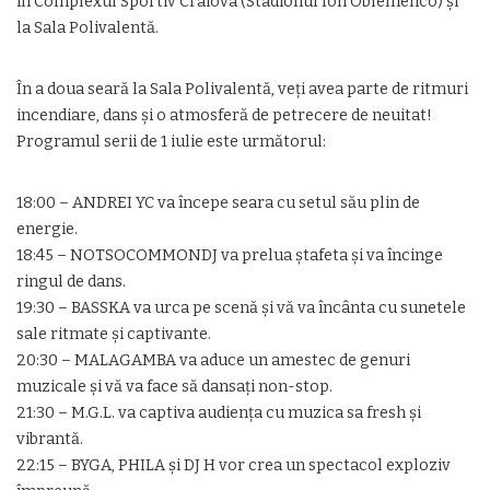
în Complexul Sportiv Craiova (Stadionul Ion Oblemenco) și
la Sala Polivalentă.
În a doua seară la Sala Polivalentă, veți avea parte de ritmuri
incendiare, dans și o atmosferă de petrecere de neuitat!
Programul serii de 1 iulie este următorul:
18:00 – ANDREI YC va începe seara cu setul său plin de
energie.
18:45 – NOTSOCOMMONDJ va prelua ștafeta și va încinge
ringul de dans.
19:30 – BASSKA va urca pe scenă și vă va încânta cu sunetele
sale ritmate și captivante.
20:30 – MALAGAMBA va aduce un amestec de genuri
muzicale și vă va face să dansați non-stop.
21:30 – M.G.L. va captiva audiența cu muzica sa fresh și
vibrantă.
22:15 – BYGA, PHILA și DJ H vor crea un spectacol exploziv