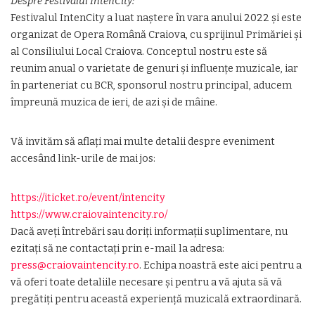
Despre Festivalul IntenCity:
Festivalul IntenCity a luat naștere în vara anului 2022 și este
organizat de Opera Română Craiova, cu sprijinul Primăriei și
al Consiliului Local Craiova. Conceptul nostru este să
reunim anual o varietate de genuri și influențe muzicale, iar
în parteneriat cu BCR, sponsorul nostru principal, aducem
împreună muzica de ieri, de azi și de mâine.
Vă invităm să aflați mai multe detalii despre eveniment
accesând link-urile de mai jos:
https://iticket.ro/event/intencity
https://www.craiovaintencity.ro/
Dacă aveți întrebări sau doriți informații suplimentare, nu
ezitați să ne contactați prin e-mail la adresa:
press@craiovaintencity.ro
. Echipa noastră este aici pentru a
vă oferi toate detaliile necesare și pentru a vă ajuta să vă
pregătiți pentru această experiență muzicală extraordinară.