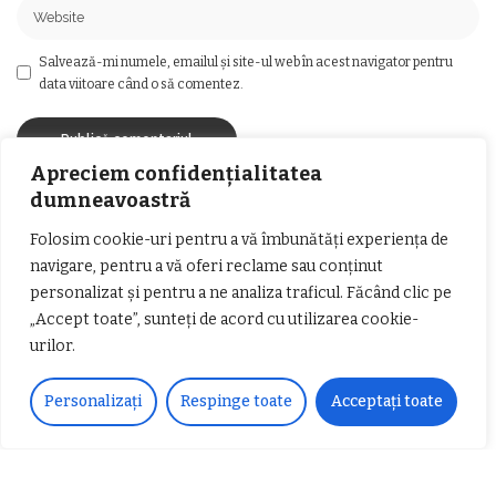
Salvează-mi numele, emailul și site-ul web în acest navigator pentru
data viitoare când o să comentez.
Apreciem confidențialitatea
dumneavoastră
Ai întrebări?
Folosim cookie-uri pentru a vă îmbunătăți experiența de
Ne găsești pe rețelele sociale sau pe pagina de
navigare, pentru a vă oferi reclame sau conținut
Contact
și revenim cu răspuns în cel mai scurt
personalizat și pentru a ne analiza traficul. Făcând clic pe
timp.
„Accept toate”, sunteți de acord cu utilizarea cookie-
urilor.
Personalizați
Respinge toate
Acceptați toate
Urmărește-ne!
33k
Fans
LIKE