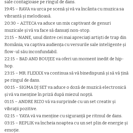
sale contagioase pe ringul de dans.
19:45 – RAVA va urca pe scenă și vă va încânta cu muzica sa
vibrantă și melodioasă.
20:30 – AZTECA va aduce un mix captivant de genuri
muzicale și vă va face să dansați non-stop.
21:15 – NANE, unul dintre cei mai apreciați artiști de trap din
România, va captiva audiența cu versurile sale inteligente și
flow-ul său inconfundabil.
22:15 – BAD AND BOUJEE va oferi un moment inedit de hip-
hop.
23:15 – MR. FLEXXX va continua să vă binedispună și să vă țină
pe ringul de dans.
00:15 – SIGMA DJ SET va aduce o doză de muzică electronică
și vă va menține în priză după miezul nopții.
01:15 – ANDRE RIZO vă va surprinde cu un set creativ și
vibrații pozitive.
02:15 – YAYA vă va menține cu siguranță pe ritmul de dans.
03:15 – REPLIK va încheia noaptea cu un set plin de energie și
emoție.