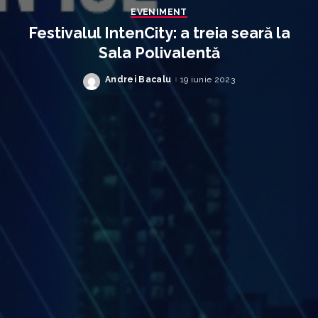
EVENIMENT
Festivalul IntenCity: a treia seară la
Sala Polivalentă
Andrei Bacalu
19 iunie 2023
Posted
by