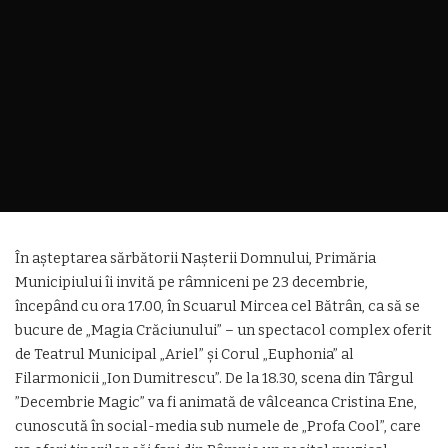
În așteptarea sărbătorii Nașterii Domnului, Primăria
Municipiului îi invită pe râmniceni pe 23 decembrie,
începând cu ora 17.00, în Scuarul Mircea cel Bătrân, ca să se
bucure de „Magia Crăciunului” – un spectacol complex oferit
de Teatrul Municipal „Ariel” și Corul „Euphonia” al
Filarmonicii „Ion Dumitrescu”. De la 18.30, scena din Târgul
”Decembrie Magic” va fi animată de vâlceanca Cristina Ene,
cunoscută în social-media sub numele de „Profa Cool”, care