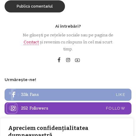
Ai întrebări?
Ne găsești pe rețelele sociale sau pe pagina de
Contact
și revenim cu răspuns în cel mai scurt
timp.
Urmărește-ne!
33k
Fans
LIKE
252
Followers
FOLLOW
Apreciem confidențialitatea
Articole populare
dumneavoastră