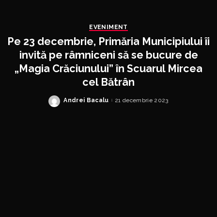
EVENIMENT
Pe 23 decembrie, Primăria Municipiului îi
invită pe râmniceni să se bucure de
„Magia Crăciunului” în Scuarul Mircea
cel Bătrân
Andrei Bacalu
21 decembrie 2023
Posted
by