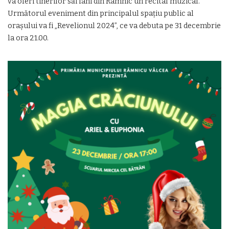
va oferi tinerilor săi fani din Râmnic un recital muzical.
Următorul eveniment din principalul spațiu public al
orașului va fi „Revelionul 2024”, ce va debuta pe 31 decembrie
la ora 21.00.