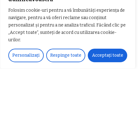
Folosim cookie-uri pentru a vă îmbunătăți experiența de
navigare, pentru a vă oferi reclame sau conținut
personalizat și pentru a ne analiza traficul. Făcând clic pe
„Accept toate”, sunteți de acord cu utilizarea cookie-
urilor.
𝗖𝗵𝗶𝗺𝗰𝗼𝗺𝗽𝗹𝗲𝘅 𝘀𝘂𝘀𝘁𝗶𝗻𝗲 𝗲𝗰𝗵𝗶𝗽𝗮
𝐄𝐥𝐞𝐜𝐭𝐫𝐢𝐜 𝐍𝐢𝐠𝐡𝐭𝐬 𝐁𝐫𝐞𝐳𝐨𝐢 𝟐𝟎𝟐𝟐. Rock
Personalizați
Respinge toate
Acceptați toate
𝗦𝗖𝗠 𝗥𝗮𝗺𝗻𝗶𝗰𝘂 𝗩𝗮𝗹𝗰𝗲𝗮 𝗶𝗻
alternativ sub cerul înstelat de la
𝗰𝗮𝗹𝗶𝘁𝗮𝘁𝗲 𝗱𝗲 𝗽𝗮𝗿𝘁𝗲𝗻𝗲𝗿
#𝐁𝐫𝐞𝐳𝐨𝐢𝐮𝐥𝐋𝐮𝐦𝐢𝐢
𝗳𝗶𝗻𝗮𝗻𝘁𝗮𝘁𝗼𝗿
Zvonul zilei: Mircea Iova va fi
director la Garda de Mediu Vâlcea
𝐂𝐔𝐑𝐒 𝐅𝐑𝐈𝐙𝐄𝐑 / 𝐇𝐀𝐈𝐑𝐂𝐔𝐓 –
𝐁𝐚𝐫𝐛𝐞𝐫