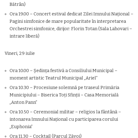
Bătrân)
Ora 19.00 – Concert estival dedicat Zilei Imnului Naţional –
Pagini simfonice de mare popularitate în interpretarea
Orchestrei simfonice, dirijor: Florin Totan (Sala Lahovari –
intrare liberă)
Vineri, 29 iulie
Ora 10.00 – Şedinţa festivă a Consiliului Municipal –
moment artistic Teatrul Municipal „Ariel”
Ora 10.30 – Procesiune solemnă pe traseul Primăria
Municipiului – Biserica Toţi Sfinţii – Casa Memorială
„Anton Pann”
Ora 10.50 – Ceremonial militar – religios la fântână –
intonarea Imnului Naţional cu participarea corului
„Euphonia”
Ora 11.30 – Cocktail (Parcul Zăvoi)