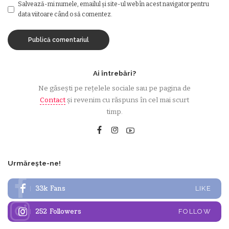
Salvează-mi numele, emailul și site-ul web în acest navigator pentru
data viitoare când o să comentez.
Ai întrebări?
Ne găsești pe rețelele sociale sau pe pagina de
Contact
și revenim cu răspuns în cel mai scurt
timp.
Urmărește-ne!
33k
Fans
LIKE
252
Followers
FOLLOW