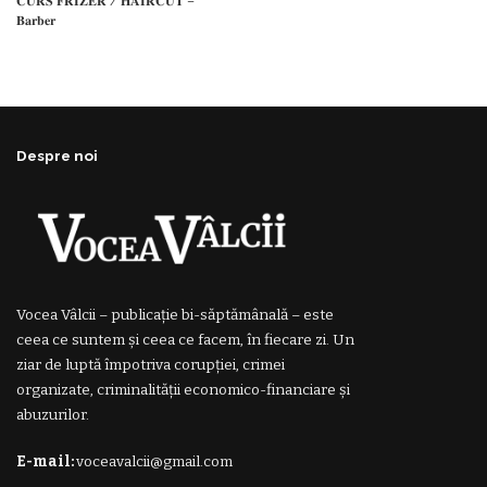
𝐂𝐔𝐑𝐒 𝐅𝐑𝐈𝐙𝐄𝐑 / 𝐇𝐀𝐈𝐑𝐂𝐔𝐓 –
𝐁𝐚𝐫𝐛𝐞𝐫
Despre noi
Vocea Vâlcii – publicație bi-săptămânală – este
ceea ce suntem și ceea ce facem, în fiecare zi. Un
ziar de luptă împotriva corupției, crimei
organizate, criminalității economico-financiare și
abuzurilor.
E-mail:
voceavalcii@gmail.com