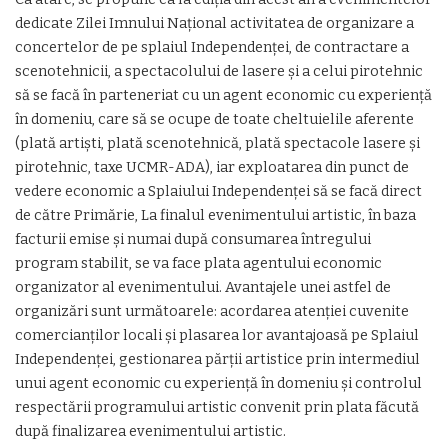
dedicate Zilei Imnului Naţional activitatea de organizare a
concertelor de pe splaiul Independenţei, de contractare a
scenotehnicii, a spectacolului de lasere şi a celui pirotehnic
să se facă în parteneriat cu un agent economic cu experienţă
în domeniu, care să se ocupe de toate cheltuielile aferente
(plată artişti, plată scenotehnică, plată spectacole lasere şi
pirotehnic, taxe UCMR-ADA), iar exploatarea din punct de
vedere economic a Splaiului Independenţei să se facă direct
de către Primărie, La finalul evenimentului artistic, în baza
facturii emise şi numai după consumarea întregului
program stabilit, se va face plata agentului economic
organizator al evenimentului. Avantajele unei astfel de
organizări sunt următoarele: acordarea atenţiei cuvenite
comercianţilor locali şi plasarea lor avantajoasă pe Splaiul
Independenţei, gestionarea părţii artistice prin intermediul
unui agent economic cu experienţă în domeniu şi controlul
respectării programului artistic convenit prin plata făcută
după finalizarea evenimentului artistic.