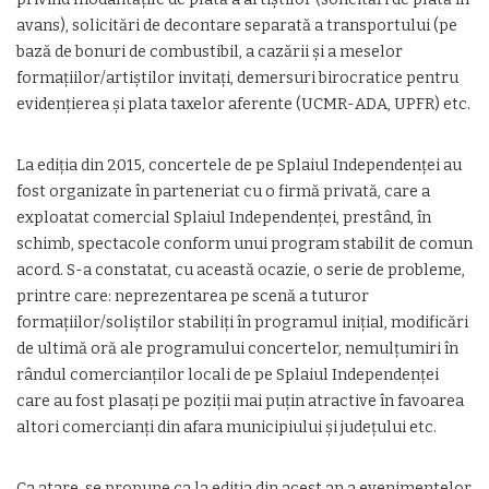
avans), solicitări de decontare separată a transportului (pe
bază de bonuri de combustibil, a cazării şi a meselor
formaţiilor/artiştilor invitaţi, demersuri birocratice pentru
evidenţierea şi plata taxelor aferente (UCMR-ADA, UPFR) etc.
La ediţia din 2015, concertele de pe Splaiul Independenţei au
fost organizate în parteneriat cu o firmă privată, care a
exploatat comercial Splaiul Independenţei, prestând, în
schimb, spectacole conform unui program stabilit de comun
acord. S-a constatat, cu această ocazie, o serie de probleme,
printre care: neprezentarea pe scenă a tuturor
formaţiilor/soliştilor stabiliţi în programul iniţial, modificări
de ultimă oră ale programului concertelor, nemulţumiri în
rândul comercianţilor locali de pe Splaiul Independenţei
care au fost plasaţi pe poziţii mai puţin atractive în favoarea
altori comercianţi din afara municipiului şi judeţului etc.
Ca atare, se propune ca la ediţia din acest an a evenimentelor