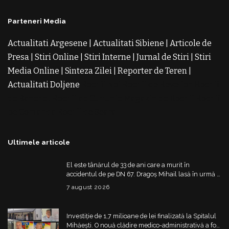
Parteneri Media
Actualitati Argesene
|
Actualitati Sibiene
|
Articole de
Presa
|
Stiri Online
|
Stiri Interne
|
Jurnal de Stiri
|
Stiri
Media Online
|
Sinteza Zilei
|
Reporter de Teren
|
Actualitati Doljene
Rochii Noi
Rochii de Revelion
Rochii
de Banchet
Rochii de Cununie
Magazin de Rochii
Rochii
pe Comanda
Rochii de Seara
Ultimele articole
El este tânărul de 33 de ani care a murit în
accidentul de pe DN 67. Dragoș Mihail lasă în urmă o
fetiță
7 august 2026
Investiție de 1,7 milioane de lei finalizată la Spitalul
Mihăești. O nouă clădire medico-administrativă a fost