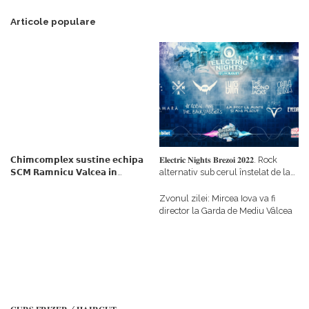
Articole populare
𝗖𝗵𝗶𝗺𝗰𝗼𝗺𝗽𝗹𝗲𝘅 𝘀𝘂𝘀𝘁𝗶𝗻𝗲 𝗲𝗰𝗵𝗶𝗽𝗮
𝐄𝐥𝐞𝐜𝐭𝐫𝐢𝐜 𝐍𝐢𝐠𝐡𝐭𝐬 𝐁𝐫𝐞𝐳𝐨𝐢 𝟐𝟎𝟐𝟐. Rock
𝗦𝗖𝗠 𝗥𝗮𝗺𝗻𝗶𝗰𝘂 𝗩𝗮𝗹𝗰𝗲𝗮 𝗶𝗻
alternativ sub cerul înstelat de la
𝗰𝗮𝗹𝗶𝘁𝗮𝘁𝗲 𝗱𝗲 𝗽𝗮𝗿𝘁𝗲𝗻𝗲𝗿
#𝐁𝐫𝐞𝐳𝐨𝐢𝐮𝐥𝐋𝐮𝐦𝐢𝐢
𝗳𝗶𝗻𝗮𝗻𝘁𝗮𝘁𝗼𝗿
Zvonul zilei: Mircea Iova va fi
director la Garda de Mediu Vâlcea