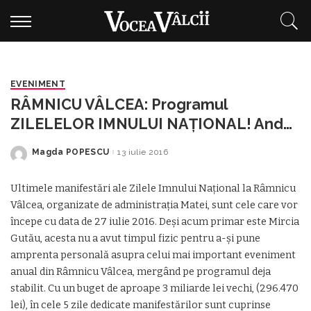
EVENIMENT
RÂMNICU VÂLCEA: Programul
ZILELELOR IMNULUI NAŢIONAL! Anda
Adam, Antract, Proconsul, VUNK şi
Magda POPESCU
13 iulie 2016
Posted
multe SURPRIZE
by
Ultimele manifestări ale Zilele Imnului Naţional la Râmnicu
Vâlcea, organizate de administraţia Matei, sunt cele care vor
începe cu data de 27 iulie 2016. Deşi acum primar este Mircia
Gutău, acesta nu a avut timpul fizic pentru a-şi pune
amprenta personală asupra celui mai important eveniment
anual din Râmnicu Vâlcea, mergând pe programul deja
stabilit. Cu un buget de aproape 3 miliarde lei vechi, (296.470
lei), în cele 5 zile dedicate manifestărilor sunt cuprinse