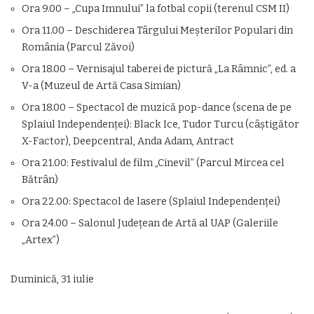
Ora 9.00 – „Cupa Imnului” la fotbal copii (terenul CSM II)
Ora 11.00 – Deschiderea Târgului Meşterilor Populari din
România (Parcul Zăvoi)
Ora 18.00 – Vernisajul taberei de pictură „La Râmnic”, ed. a
V-a (Muzeul de Artă Casa Simian)
Ora 18.00 – Spectacol de muzică pop-dance (scena de pe
Splaiul Independenţei): Black Ice, Tudor Turcu (câştigător
X-Factor), Deepcentral, Anda Adam, Antract
Ora 21.00: Festivalul de film „Cinevil” (Parcul Mircea cel
Bătrân)
Ora 22.00: Spectacol de lasere (Splaiul Independenţei)
Ora 24.00 – Salonul Judeţean de Artă al UAP (Galeriile
„Artex”)
Duminică, 31 iulie