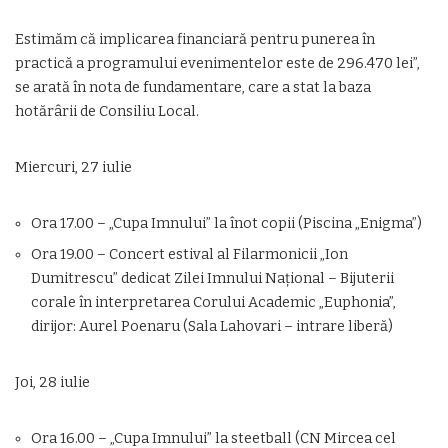
Estimăm că implicarea financiară pentru punerea în
practică a programului evenimentelor este de 296.470 lei”,
se arată în nota de fundamentare, care a stat la baza
hotărârii de Consiliu Local.
Miercuri, 27 iulie
Ora 17.00 – „Cupa Imnului” la înot copii (Piscina „Enigma”)
Ora 19.00 – Concert estival al Filarmonicii „Ion
Dumitrescu” dedicat Zilei Imnului Naţional – Bijuterii
corale în interpretarea Corului Academic „Euphonia”,
dirijor: Aurel Poenaru (Sala Lahovari – intrare liberă)
Joi, 28 iulie
Ora 16.00 – „Cupa Imnului” la steetball (CN Mircea cel