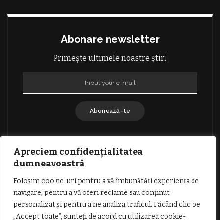
Abonare newsletter
Primește ultimele noastre știri
Abonează-te
Apreciem confidențialitatea
dumneavoastră
Folosim cookie-uri pentru a vă îmbunătăți experiența de
GDPR: POLITICA DE CONFIDENȚIALITATE
navigare, pentru a vă oferi reclame sau conținut
TERMENI SI CONDITII DE UTILIZARE
personalizat și pentru a ne analiza traficul. Făcând clic pe
INFORMATII DESPRE COOKIES
DESPRE NOI
„Accept toate”, sunteți de acord cu utilizarea cookie-
PUBLICITATE