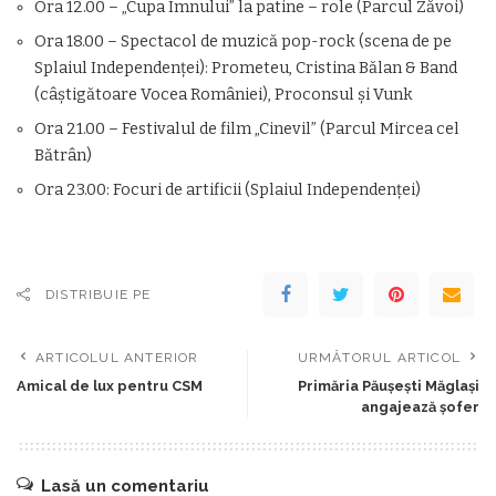
Ora 12.00 – „Cupa Imnului” la patine – role (Parcul Zăvoi)
Ora 18.00 – Spectacol de muzică pop-rock (scena de pe
Splaiul Independenţei): Prometeu, Cristina Bălan & Band
(câştigătoare Vocea României), Proconsul şi Vunk
Ora 21.00 – Festivalul de film „Cinevil” (Parcul Mircea cel
Bătrân)
Ora 23.00: Focuri de artificii (Splaiul Independenţei)
DISTRIBUIE PE
ARTICOLUL ANTERIOR
URMĂTORUL ARTICOL
Amical de lux pentru CSM
Primăria Păuşeşti Măglaşi
angajează şofer
Lasă un comentariu