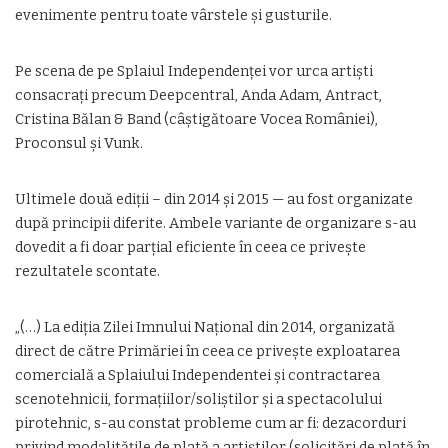
evenimente pentru toate vârstele şi gusturile.
Pe scena de pe Splaiul Independenţei vor urca artişti
consacraţi precum Deepcentral, Anda Adam, Antract,
Cristina Bălan & Band (câştigătoare Vocea României),
Proconsul şi Vunk.
Ultimele două ediţii – din 2014 şi 2015 — au fost organizate
după principii diferite. Ambele variante de organizare s-au
dovedit a fi doar parţial eficiente în ceea ce priveşte
rezultatele scontate.
„(…) La ediţia Zilei Imnului Naţional din 2014, organizată
direct de către Primăriei în ceea ce priveşte exploatarea
comercială a Splaiului Independentei şi contractarea
scenotehnicii, formaţiilor/soliştilor şi a spectacolului
pirotehnic, s-au constat probleme cum ar fi: dezacorduri
privind modalităţile de plată a artiştilor (solicitări de plată în