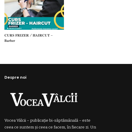
𝐂𝐔𝐑𝐒 𝐅𝐑𝐈𝐙𝐄𝐑 / 𝐇𝐀𝐈𝐑𝐂𝐔𝐓 –
𝐁𝐚𝐫𝐛𝐞𝐫
Despre noi
Vocea Vâlcii – publicație bi-săptămânală – este
ceea ce suntem și ceea ce facem, în fiecare zi. Un