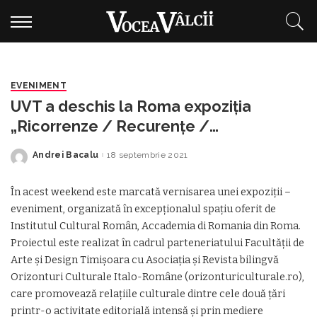
EVENIMENT
UVT a deschis la Roma expoziția
„Ricorrenze / Recurențe /
Recurrences”
Andrei Bacalu
18 septembrie 2021
Posted
by
În acest weekend este marcată vernisarea unei expoziții –
eveniment, organizată în excepționalul spațiu oferit de
Institutul Cultural Român, Accademia di Romania din Roma.
Proiectul este realizat în cadrul parteneriatului Facultăţii de
Arte şi Design Timişoara cu Asociaţia şi Revista bilingvă
Orizonturi Culturale Italo-Române (orizonturiculturale.ro),
care promovează relaţiile culturale dintre cele două ţări
printr-o activitate editorială intensă şi prin mediere