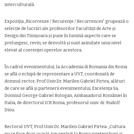
interculturală.
Expoziția „Ricorrenze / Recurențe / Recurrences” grupează o
selecție de lucrări ale profesorilor Facultății de Arte și
Design din Timișoara și pune în lumină aspecte care se
prelungesc, revin, se dezvoltă și sunt asimilate unui nivel
elevat al coerenței operelor acestora.
În cadrul evenimentului, la Accademia di Romania din Roma
se află o echipă de reprezentare a UVT, coordonată de
domnul rector, Prof.Univ.Dr. Marilen Gabriel Pirtea, alături
de care se află și partenerii evenimentului, Excelența Sa,
Domnul George Gabriel Bologan, Ambasadorul României în
Italia, de directorul ICR Roma, profesorul univ. dr. Rudolf
Dinu.
Rectorul UVT, Prof.Univ.Dr. Marilen Gabriel Pirtea: „Cultura
nu se face doar acasă! Am regăsit la Roma prieteni buni ai