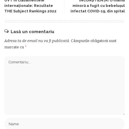
UVT în clasamentele
INCONȘTIENȚĂ! O mamă
internaționale: Rezultate
minoră a fugit cu bebelușul
THE Subject Rankings 2022
infectat COVID-19, din spital
Lasă un comentariu
Adresa ta de email nu va fi publicată.
Câmpurile obligatorii sunt
marcate cu
*