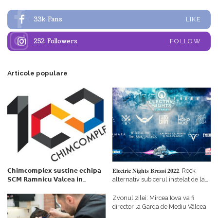
33k
Fans
LIKE
252
Followers
FOLLOW
Articole populare
𝗖𝗵𝗶𝗺𝗰𝗼𝗺𝗽𝗹𝗲𝘅 𝘀𝘂𝘀𝘁𝗶𝗻𝗲 𝗲𝗰𝗵𝗶𝗽𝗮
𝐄𝐥𝐞𝐜𝐭𝐫𝐢𝐜 𝐍𝐢𝐠𝐡𝐭𝐬 𝐁𝐫𝐞𝐳𝐨𝐢 𝟐𝟎𝟐𝟐. Rock
𝗦𝗖𝗠 𝗥𝗮𝗺𝗻𝗶𝗰𝘂 𝗩𝗮𝗹𝗰𝗲𝗮 𝗶𝗻
alternativ sub cerul înstelat de la
𝗰𝗮𝗹𝗶𝘁𝗮𝘁𝗲 𝗱𝗲 𝗽𝗮𝗿𝘁𝗲𝗻𝗲𝗿
#𝐁𝐫𝐞𝐳𝐨𝐢𝐮𝐥𝐋𝐮𝐦𝐢𝐢
𝗳𝗶𝗻𝗮𝗻𝘁𝗮𝘁𝗼𝗿
Zvonul zilei: Mircea Iova va fi
director la Garda de Mediu Vâlcea