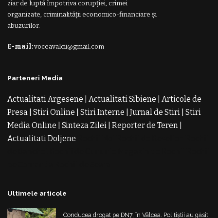
ziar de luptă împotriva corupției, crimei
organizate, criminalității economico-financiare și
abuzurilor.
E-mail:
voceavalcii@gmail.com
Parteneri Media
Actualitati Argesene
|
Actualitati Sibiene
|
Articole de
Presa
|
Stiri Online
|
Stiri Interne
|
Jurnal de Stiri
|
Stiri
Media Online
|
Sinteza Zilei
|
Reporter de Teren
|
Actualitati Doljene
Rochii Noi
Rochii de Revelion
Rochii
de Banchet
Rochii de Cununie
Magazin de Rochii
Rochii
pe Comanda
Rochii de Seara
Ultimele articole
Conducea drogat pe DN7, în Vâlcea. Polițiștii au găsit