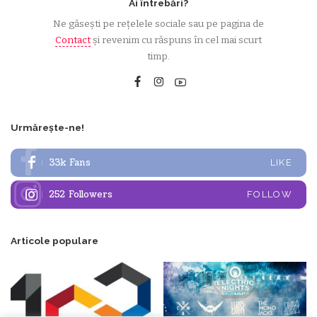
Ai întrebări?
Ne găsești pe rețelele sociale sau pe pagina de
Contact
și revenim cu răspuns în cel mai scurt
timp.
Urmărește-ne!
33k
Fans
LIKE
252
Followers
FOLLOW
Articole populare