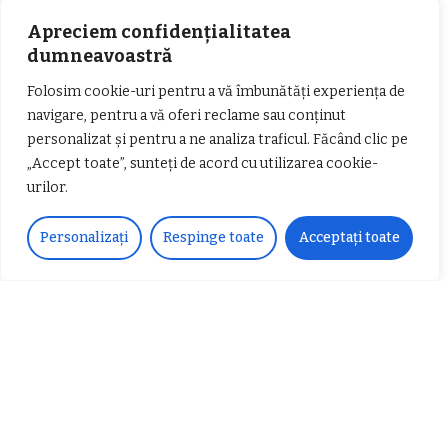
Apreciem confidențialitatea
dumneavoastră
Folosim cookie-uri pentru a vă îmbunătăți experiența de
𝗖𝗵𝗶𝗺𝗰𝗼𝗺𝗽𝗹𝗲𝘅 𝘀𝘂𝘀𝘁𝗶𝗻𝗲 𝗲𝗰𝗵𝗶𝗽𝗮
𝐄𝐥𝐞𝐜𝐭𝐫𝐢𝐜 𝐍𝐢𝐠𝐡𝐭𝐬 𝐁𝐫𝐞𝐳𝐨𝐢 𝟐𝟎𝟐𝟐. Rock
𝗦𝗖𝗠 𝗥𝗮𝗺𝗻𝗶𝗰𝘂 𝗩𝗮𝗹𝗰𝗲𝗮 𝗶𝗻
alternativ sub cerul înstelat de la
navigare, pentru a vă oferi reclame sau conținut
𝗰𝗮𝗹𝗶𝘁𝗮𝘁𝗲 𝗱𝗲 𝗽𝗮𝗿𝘁𝗲𝗻𝗲𝗿
#𝐁𝐫𝐞𝐳𝐨𝐢𝐮𝐥𝐋𝐮𝐦𝐢𝐢
personalizat și pentru a ne analiza traficul. Făcând clic pe
𝗳𝗶𝗻𝗮𝗻𝘁𝗮𝘁𝗼𝗿
Zvonul zilei: Mircea Iova va fi
„Accept toate”, sunteți de acord cu utilizarea cookie-
director la Garda de Mediu Vâlcea
urilor.
Personalizați
Respinge toate
Acceptați toate
𝐂𝐔𝐑𝐒 𝐅𝐑𝐈𝐙𝐄𝐑 / 𝐇𝐀𝐈𝐑𝐂𝐔𝐓 –
𝐁𝐚𝐫𝐛𝐞𝐫