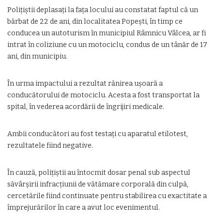
Polițiștii deplasați la fața locului au constatat faptul că un
bărbat de 22 de ani, din localitatea Popești, în timp ce
conducea un autoturism în municipiul Râmnicu Vâlcea, ar fi
intrat în coliziune cu un motociclu, condus de un tânăr de 17
ani, din municipiu.
În urma impactului a rezultat rănirea ușoară a
conducătorului de motociclu. Acesta a fost transportat la
spital, în vederea acordării de îngrijiri medicale.
Ambii conducători au fost testați cu aparatul etilotest,
rezultatele fiind negative.
În cauză, polițiștii au întocmit dosar penal sub aspectul
săvârşirii infracţiunii de vătămare corporală din culpă,
cercetările fiind continuate pentru stabilirea cu exactitate a
împrejurărilor în care a avut loc evenimentul.