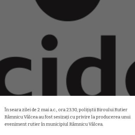
În seara zilei de 2 mai a.c., ora 23.30, poliţiştii Biroului Rutier
Râmnicu Vâlcea au fost sesizaţi cu privire la producerea unui
eveniment rutier în municipiul Râmnicu Vâlcea.