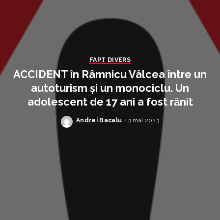
FAPT DIVERS
ACCIDENT în Râmnicu Vâlcea între un
autoturism și un monociclu. Un
adolescent de 17 ani a fost rănit
Andrei Bacalu
3 mai 2023
Posted
by