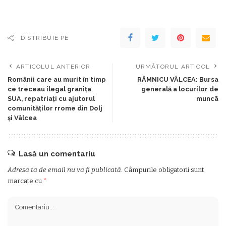
DISTRIBUIE PE
ARTICOLUL ANTERIOR
URMĂTORUL ARTICOL
Românii care au murit în timp
RÂMNICU VÂLCEA: Bursa
ce treceau ilegal granița
generală a locurilor de
SUA, repatriați cu ajutorul
muncã
comunităților rrome din Dolj
și Vâlcea
Lasă un comentariu
Adresa ta de email nu va fi publicată.
Câmpurile obligatorii sunt
marcate cu
*