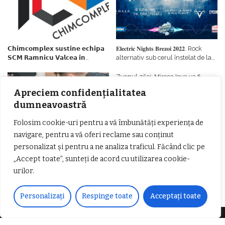
𝗖𝗵𝗶𝗺𝗰𝗼𝗺𝗽𝗹𝗲𝘅 𝘀𝘂𝘀𝘁𝗶𝗻𝗲 𝗲𝗰𝗵𝗶𝗽𝗮
𝐄𝐥𝐞𝐜𝐭𝐫𝐢𝐜 𝐍𝐢𝐠𝐡𝐭𝐬 𝐁𝐫𝐞𝐳𝐨𝐢 𝟐𝟎𝟐𝟐. Rock
𝗦𝗖𝗠 𝗥𝗮𝗺𝗻𝗶𝗰𝘂 𝗩𝗮𝗹𝗰𝗲𝗮 𝗶𝗻
alternativ sub cerul înstelat de la
𝗰𝗮𝗹𝗶𝘁𝗮𝘁𝗲 𝗱𝗲 𝗽𝗮𝗿𝘁𝗲𝗻𝗲𝗿
#𝐁𝐫𝐞𝐳𝐨𝐢𝐮𝐥𝐋𝐮𝐦𝐢𝐢
𝗳𝗶𝗻𝗮𝗻𝘁𝗮𝘁𝗼𝗿
Zvonul zilei: Mircea Iova va fi
director la Garda de Mediu Vâlcea
Apreciem confidențialitatea
dumneavoastră
Folosim cookie-uri pentru a vă îmbunătăți experiența de
navigare, pentru a vă oferi reclame sau conținut
personalizat și pentru a ne analiza traficul. Făcând clic pe
𝐂𝐔𝐑𝐒 𝐅𝐑𝐈𝐙𝐄𝐑 / 𝐇𝐀𝐈𝐑𝐂𝐔𝐓 –
„Accept toate”, sunteți de acord cu utilizarea cookie-
𝐁𝐚𝐫𝐛𝐞𝐫
urilor.
Personalizați
Respinge toate
Acceptați toate