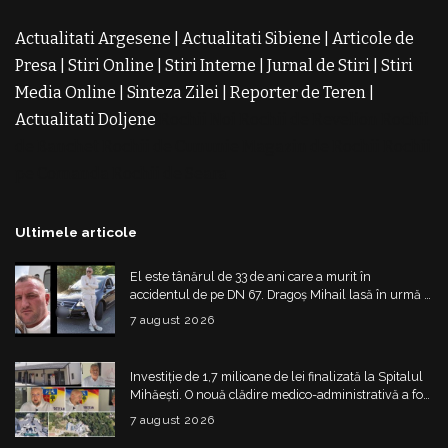
Actualitati Argesene
|
Actualitati Sibiene
|
Articole de
Presa
|
Stiri Online
|
Stiri Interne
|
Jurnal de Stiri
|
Stiri
Media Online
|
Sinteza Zilei
|
Reporter de Teren
|
Actualitati Doljene
Rochii Noi
Rochii de Revelion
Rochii
de Banchet
Rochii de Cununie
Magazin de Rochii
Rochii
pe Comanda
Rochii de Seara
Ultimele articole
El este tânărul de 33 de ani care a murit în
accidentul de pe DN 67. Dragoș Mihail lasă în urmă o
fetiță
7 august 2026
Investiție de 1,7 milioane de lei finalizată la Spitalul
Mihăești. O nouă clădire medico-administrativă a fost
construită
7 august 2026