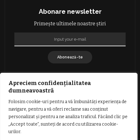
Abonare newsletter
Primește ultimele noastre știri
Abonează-te
Apreciem confidențialitatea
dumneavoastră
Folosim cookie-uri pentru a vă îmbunătăți experiența de
GDPR: POLITICA DE CONFIDENȚIALITATE
navigare, pentru a vă oferi reclame sau conținut
TERMENI SI CONDITII DE UTILIZARE
personalizat și pentru a ne analiza traficul. Făcând clic pe
INFORMATII DESPRE COOKIES
DESPRE NOI
„Accept toate”, sunteți de acord cu utilizarea cookie-
PUBLICITATE
urilor.