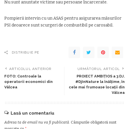
Nu sunt anuntate victime sau persoane încarcerate.
Pompierii intervin cu un ASAS pentru asigurarea măsurilor
PSI deoarece sunt scurgeri de combustibil pe carosabil.
DISTRIBUIE PE
ARTICOLUL ANTERIOR
URMĂTORUL ARTICOL
FOTO: Controale la
PROIECT AMBIȚIOS a 3 DJ.
operatorii economici din
#DjInNature la înălțime, în
Vâlcea
cele mai frumoase locații din
Vâlcea
Lasă un comentariu
Adresa ta de email nu va fi publicată.
Câmpurile obligatorii sunt
marcate cu
*