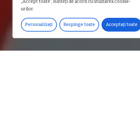
„Accept toate”, sunteți de acord cu utilizarea cookie-
urilor.
Personalizați
Respinge toate
Acceptați toate
DISTRIBUIE PE
Pompierii militari vâlceni 
asigurarea măsurilor de pr
prim ajutor, la un accident
La locul evenimentului s-
Lucru Horezu și Bunești, 
și o ambulanță SMURD, pr
CITEȘTE
URMĂTORUL