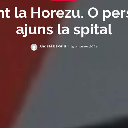
t la Horezu. O pe
ajuns la spital
Andrei Bacalu
15 ianuarie 2024
Posted
by