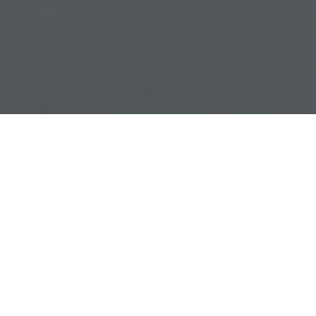
Ai întrebări?
Ne găsești pe rețelele sociale sau pe pagina de
Contact
și revenim cu răspuns în cel mai scurt
timp.
Urmărește-ne!