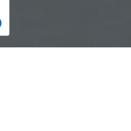
au fost solicitați în urmă cu puțin timp pentru
evenire și stingere a incendiilor, de descarcerare și
 rutier produs în localitatea Horezu.
au deplasat de urgență forțe din cadrul Punctelor de
cu o autospecială de stingere cu modul de descarcerare
ecum și o ambulanță aparținând SAJ.