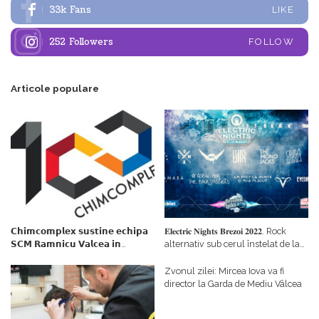
33k
Fans
LIKE
252
Followers
FOLLOW
Articole populare
𝗖𝗵𝗶𝗺𝗰𝗼𝗺𝗽𝗹𝗲𝘅 𝘀𝘂𝘀𝘁𝗶𝗻𝗲 𝗲𝗰𝗵𝗶𝗽𝗮
𝐄𝐥𝐞𝐜𝐭𝐫𝐢𝐜 𝐍𝐢𝐠𝐡𝐭𝐬 𝐁𝐫𝐞𝐳𝐨𝐢 𝟐𝟎𝟐𝟐. Rock
𝗦𝗖𝗠 𝗥𝗮𝗺𝗻𝗶𝗰𝘂 𝗩𝗮𝗹𝗰𝗲𝗮 𝗶𝗻
alternativ sub cerul înstelat de la
𝗰𝗮𝗹𝗶𝘁𝗮𝘁𝗲 𝗱𝗲 𝗽𝗮𝗿𝘁𝗲𝗻𝗲𝗿
#𝐁𝐫𝐞𝐳𝐨𝐢𝐮𝐥𝐋𝐮𝐦𝐢𝐢
𝗳𝗶𝗻𝗮𝗻𝘁𝗮𝘁𝗼𝗿
Zvonul zilei: Mircea Iova va fi
director la Garda de Mediu Vâlcea