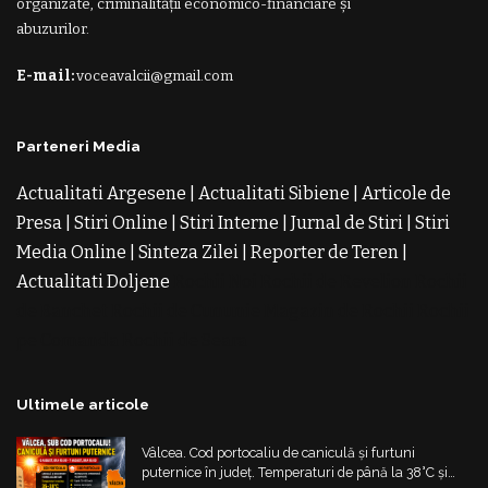
organizate, criminalității economico-financiare și
abuzurilor.
E-mail:
voceavalcii@gmail.com
Parteneri Media
Actualitati Argesene
|
Actualitati Sibiene
|
Articole de
Presa
|
Stiri Online
|
Stiri Interne
|
Jurnal de Stiri
|
Stiri
Media Online
|
Sinteza Zilei
|
Reporter de Teren
|
Actualitati Doljene
Rochii Noi
Rochii de Revelion
Rochii
de Banchet
Rochii de Cununie
Magazin de Rochii
Rochii
pe Comanda
Rochii de Seara
Ultimele articole
Vâlcea. Cod portocaliu de caniculă și furtuni
puternice în județ. Temperaturi de până la 38°C și