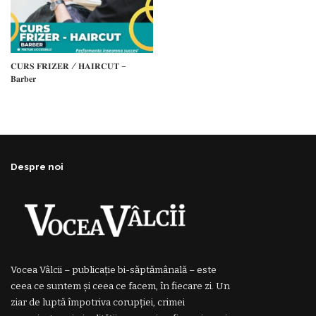
𝐂𝐔𝐑𝐒 𝐅𝐑𝐈𝐙𝐄𝐑 / 𝐇𝐀𝐈𝐑𝐂𝐔𝐓 –
𝐁𝐚𝐫𝐛𝐞𝐫
Despre noi
Vocea Vâlcii – publicație bi-săptămânală – este
ceea ce suntem și ceea ce facem, în fiecare zi. Un
ziar de luptă împotriva corupției, crimei