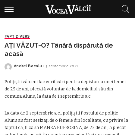
FAPT DIVERS
AȚI VĂZUT-O? Tânără dispărută de
acasă
Andrei Bacalu
3 septembrie 2021
Posted
by
Polițiștii vâlceni fac verificări pentru depistarea unei femei
de 25 de ani, plecată voluntar de la domiciliul său din
comuna Alunu, la data de 1 septembrie a.c.
La data de 2 septembrie a.c., polițiștii Postului de poliție
Alunu au fost sesizați de o femeie din localitate, cu privire la
faptul că, fiica sa MANEA EUFROSINA, de 25 de ani, a plecat
voluntar de acasă, în noaptea precedentă și nu a revenit.