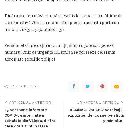
Tânăra are ten măsliniu, păr deschis la culoare, o înălțime de
aproximativ 1,70m. La momentul plecării aceasta purta un
hanorac negru și pantaloni gri.
Persoanele care dețin informații, sunt rugate să apeleze
numărul unic de urgență 112 sau să se adreseze celei mai
apropiate secții de poliție!
DISTRIBUIE PE
ARTICOLUL ANTERIOR
URMĂTORUL ARTICOL
25 persoane infectate
RÂMNICU VÂLCEA: Vernisajul
COVID-19 internate în
expoziției de icoane pe sticlă
spitalele din Vâlcea, dintre
și miniaturi
care două sunt în stare