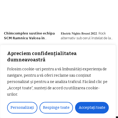
𝗖𝗵𝗶𝗺𝗰𝗼𝗺𝗽𝗹𝗲𝘅 𝘀𝘂𝘀𝘁𝗶𝗻𝗲 𝗲𝗰𝗵𝗶𝗽𝗮
𝐄𝐥𝐞𝐜𝐭𝐫𝐢𝐜 𝐍𝐢𝐠𝐡𝐭𝐬 𝐁𝐫𝐞𝐳𝐨𝐢 𝟐𝟎𝟐𝟐. Rock
𝗦𝗖𝗠 𝗥𝗮𝗺𝗻𝗶𝗰𝘂 𝗩𝗮𝗹𝗰𝗲𝗮 𝗶𝗻
alternativ sub cerul înstelat de la
𝗰𝗮𝗹𝗶𝘁𝗮𝘁𝗲 𝗱𝗲 𝗽𝗮𝗿𝘁𝗲𝗻𝗲𝗿
#𝐁𝐫𝐞𝐳𝐨𝐢𝐮𝐥𝐋𝐮𝐦𝐢𝐢
𝗳𝗶𝗻𝗮𝗻𝘁𝗮𝘁𝗼𝗿
Zvonul zilei: Mircea Iova va fi
Apreciem confidențialitatea
director la Garda de Mediu Vâlcea
dumneavoastră
Folosim cookie-uri pentru a vă îmbunătăți experiența de
navigare, pentru a vă oferi reclame sau conținut
personalizat și pentru a ne analiza traficul. Făcând clic pe
„Accept toate”, sunteți de acord cu utilizarea cookie-
𝐂𝐔𝐑𝐒 𝐅𝐑𝐈𝐙𝐄𝐑 / 𝐇𝐀𝐈𝐑𝐂𝐔𝐓 –
urilor.
𝐁𝐚𝐫𝐛𝐞𝐫
Personalizați
Respinge toate
Acceptați toate