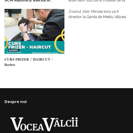
𝗦𝗖𝗠 𝗥𝗮𝗺𝗻𝗶𝗰𝘂 𝗩𝗮𝗹𝗰𝗲𝗮 𝗶𝗻
alternativ sub cerul înstelat de la
𝗰𝗮𝗹𝗶𝘁𝗮𝘁𝗲 𝗱𝗲 𝗽𝗮𝗿𝘁𝗲𝗻𝗲𝗿
#𝐁𝐫𝐞𝐳𝐨𝐢𝐮𝐥𝐋𝐮𝐦𝐢𝐢
𝗳𝗶𝗻𝗮𝗻𝘁𝗮𝘁𝗼𝗿
Zvonul zilei: Mircea Iova va fi
director la Garda de Mediu Vâlcea
𝐂𝐔𝐑𝐒 𝐅𝐑𝐈𝐙𝐄𝐑 / 𝐇𝐀𝐈𝐑𝐂𝐔𝐓 –
𝐁𝐚𝐫𝐛𝐞𝐫
Despre noi