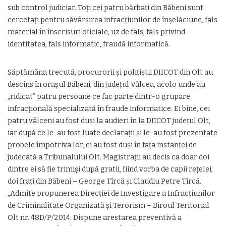
sub control judiciar. Toţi cei patru bărbaţi din Băbeni sunt
cercetaţi pentru săvârşirea infracţiunilor de înşelăciune, fals
material în înscrisuri oficiale, uz de fals, fals privind
identitatea, fals informatic, fraudă informatică.
Săptămâna trecută, procurorii şi poliţiştii DIICOT din Olt au
descins în oraşul Băbeni, din judeţul Vâlcea, acolo unde au
„ridicat” patru persoane ce fac parte dintr-o grupare
infracţională specializată în fraude informatice. Ei bine, cei
patru vâlceni au fost duşi la audieri în la DIICOT judeţul Olt,
iar după ce le-au fost luate declaraţii şi le-au fost prezentate
probele împotriva lor, ei au fost duşi în faţa instanţei de
judecată a Tribunalului Olt. Magistraţii au decis ca doar doi
dintre ei să fie trimişi după gratii, fiind vorba de capii reţelei,
doi fraţi din Băbeni – George Tîrcă şi Claudiu Petre Tîrcă.
„Admite propunerea Direcţiei de Investigare a Infracţiunilor
de Criminalitate Organizată şi Terorism – Biroul Teritorial
Olt nr. 48D/P/2014. Dispune arestarea preventivă a