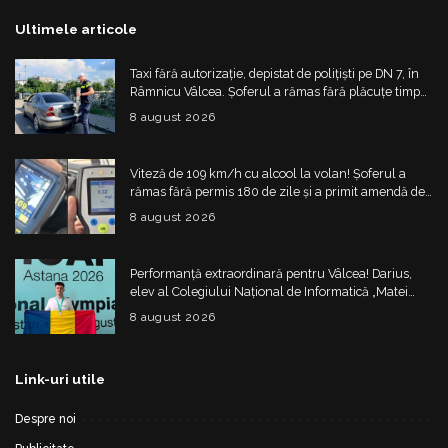
Ultimele articole
Taxi fără autorizație, depistat de polițiști pe DN 7, în
Râmnicu Vâlcea. Șoferul a rămas fără plăcuțe timp
de 6 luni
8 august 2026
Viteză de 109 km/h cu alcool la volan! Șoferul a
rămas fără permis 180 de zile și a primit amendă de
4.325 de lei
8 august 2026
Performanță extraordinară pentru Vâlcea! Darius,
elev al Colegiului Național de Informatică „Matei
Basarab”, a cucerit argintul la Olimpiada
8 august 2026
Internațională de Inteligență Artificială
Link-uri utile
Despre noi