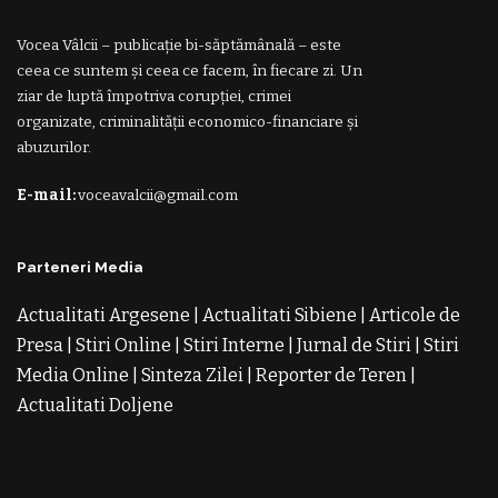
Vocea Vâlcii – publicație bi-săptămânală – este
ceea ce suntem și ceea ce facem, în fiecare zi. Un
ziar de luptă împotriva corupției, crimei
organizate, criminalității economico-financiare și
abuzurilor.
E-mail:
voceavalcii@gmail.com
Parteneri Media
Actualitati Argesene
|
Actualitati Sibiene
|
Articole de
Presa
|
Stiri Online
|
Stiri Interne
|
Jurnal de Stiri
|
Stiri
Media Online
|
Sinteza Zilei
|
Reporter de Teren
|
Actualitati Doljene
Rochii Noi
Rochii de Revelion
Rochii
de Banchet
Rochii de Cununie
Magazin de Rochii
Rochii
pe Comanda
Rochii de Seara