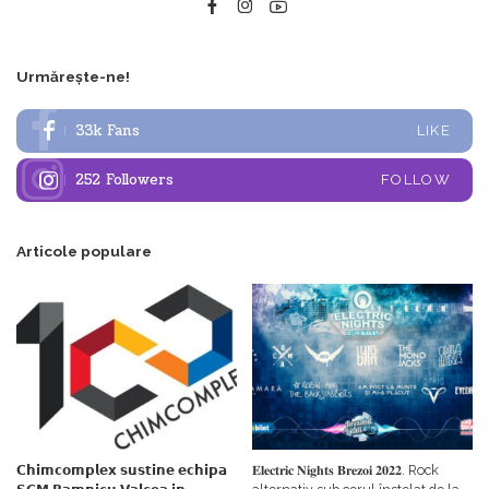
Urmărește-ne!
33k
Fans
LIKE
252
Followers
FOLLOW
Articole populare
𝗖𝗵𝗶𝗺𝗰𝗼𝗺𝗽𝗹𝗲𝘅 𝘀𝘂𝘀𝘁𝗶𝗻𝗲 𝗲𝗰𝗵𝗶𝗽𝗮
𝐄𝐥𝐞𝐜𝐭𝐫𝐢𝐜 𝐍𝐢𝐠𝐡𝐭𝐬 𝐁𝐫𝐞𝐳𝐨𝐢 𝟐𝟎𝟐𝟐. Rock