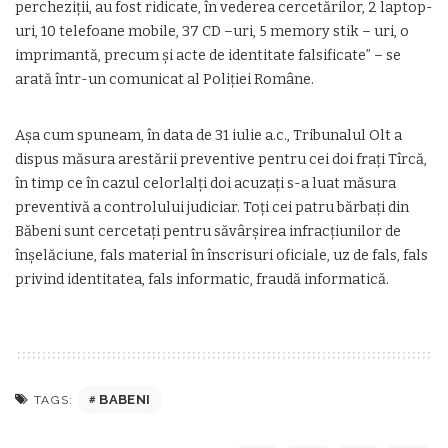
percheziţii, au fost ridicate, în vederea cercetărilor, 2 laptop-
uri, 10 telefoane mobile, 37 CD –uri, 5 memory stik – uri, o
imprimantă, precum şi acte de identitate falsificate” – se
arată într-un comunicat al Poliţiei Române.
Aşa cum spuneam, în data de 31 iulie a.c., Tribunalul Olt a
dispus măsura arestării preventive pentru cei doi fraţi Tîrcă,
în timp ce în cazul celorlalţi doi acuzaţi s-a luat măsura
preventivă a controlului judiciar. Toţi cei patru bărbaţi din
Băbeni sunt cercetaţi pentru săvârşirea infracţiunilor de
înşelăciune, fals material în înscrisuri oficiale, uz de fals, fals
privind identitatea, fals informatic, fraudă informatică.
BABENI
TAGS: