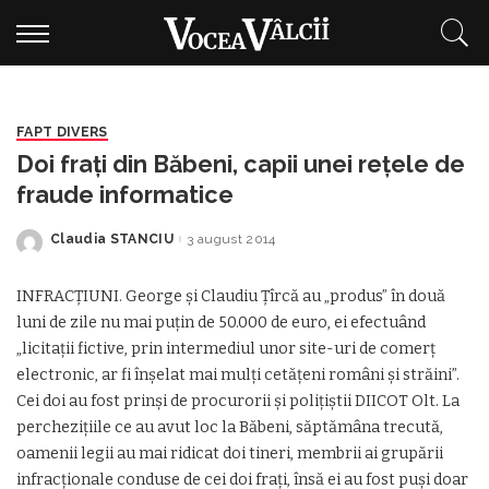
FAPT DIVERS
Doi fraţi din Băbeni, capii unei reţele de
fraude informatice
Claudia STANCIU
3 august 2014
Posted
by
INFRACŢIUNI. George şi Claudiu Ţîrcă au „produs” în două
luni de zile nu mai puţin de 50.000 de euro, ei efectuând
„licitaţii fictive, prin intermediul unor site-uri de comerţ
electronic, ar fi înşelat mai mulţi cetăţeni români şi străini”.
Cei doi au fost prinşi de procurorii şi poliţiştii DIICOT Olt. La
percheziţiile ce au avut loc la Băbeni, săptămâna trecută,
oamenii legii au mai ridicat doi tineri, membrii ai grupării
infracţionale conduse de cei doi fraţi, însă ei au fost puşi doar