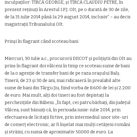
inculpaţilor: TÎRCĂ GEORGE, şi TÎRCĂ CLAUDIU PETRE, în
prezent reţinuţi în Arestul I.P.J. Olt, pe o durată de 30 de zile,
de la 31 iulie 2014 până la 29 august 2014, inclusiv” – au decis
magistraţii Tribunalului Olt.
Prinşi în flagrant când scoteau bani
Miercuri, 30 iulie a.c., procurorii DIICOT şi poliţiştii din Olt au
prins în flagrant doi vâlceni în timp ce scoteau sume de bani
de la o agenţie de transfer bani de pe raza oraşului Balş.
Tinerii, de 23 şi 30 de ani, mai ridicaseră în prealabil alte
sume de bani din Târgu Jiu, fiind vorba de 8.600 de lei şi 2.200
de euro. Mai mult, alţi doi tineri au fost depistaţi la
percheziţiile din Băbeni. „În fapt, cei patru bărbaţi, din judeţul
Vâlcea, sunt bănuiţi că, în perioada iunie-iulie 2014, prin
efectuarea de licitaţii fictive, prin intermediul unor site-uri
de comerţ electronic, ar fi înşelat mai mulţi cetăţeni români
şi străini, cu suma de aproximativ 50.000 de euro. La