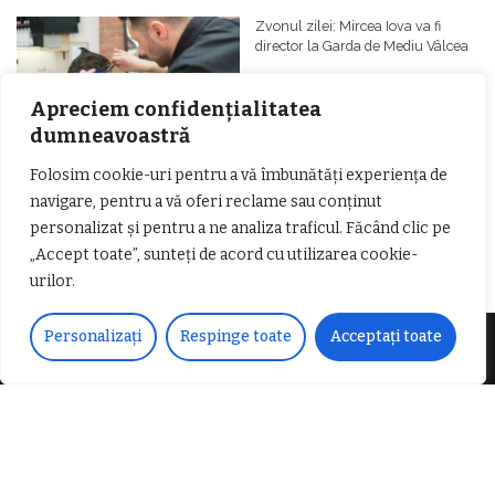
𝗰𝗮𝗹𝗶𝘁𝗮𝘁𝗲 𝗱𝗲 𝗽𝗮𝗿𝘁𝗲𝗻𝗲𝗿
#𝐁𝐫𝐞𝐳𝐨𝐢𝐮𝐥𝐋𝐮𝐦𝐢𝐢
𝗳𝗶𝗻𝗮𝗻𝘁𝗮𝘁𝗼𝗿
Zvonul zilei: Mircea Iova va fi
director la Garda de Mediu Vâlcea
Apreciem confidențialitatea
dumneavoastră
Folosim cookie-uri pentru a vă îmbunătăți experiența de
navigare, pentru a vă oferi reclame sau conținut
𝐂𝐔𝐑𝐒 𝐅𝐑𝐈𝐙𝐄𝐑 / 𝐇𝐀𝐈𝐑𝐂𝐔𝐓 –
𝐁𝐚𝐫𝐛𝐞𝐫
personalizat și pentru a ne analiza traficul. Făcând clic pe
„Accept toate”, sunteți de acord cu utilizarea cookie-
urilor.
Personalizați
Respinge toate
Acceptați toate
Despre noi