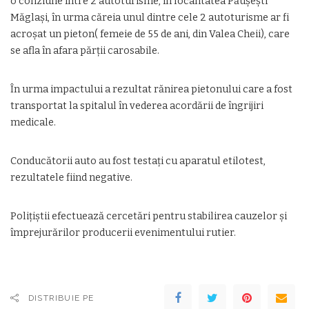
o coliziune între 2 autoturisme, în localitatea Păușești
Măglași, în urma căreia unul dintre cele 2 autoturisme ar fi
acroșat un pieton( femeie de 55 de ani, din Valea Cheii), care
se afla în afara părții carosabile.
În urma impactului a rezultat rănirea pietonului care a fost
transportat la spitalul în vederea acordării de îngrijiri
medicale.
Conducătorii auto au fost testați cu aparatul etilotest,
rezultatele fiind negative.
Polițiștii efectuează cercetări pentru stabilirea cauzelor și
împrejurărilor producerii evenimentului rutier.
DISTRIBUIE PE