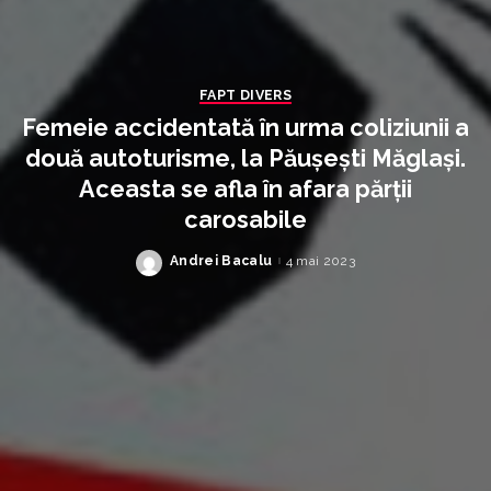
FAPT DIVERS
Femeie accidentată în urma coliziunii a
două autoturisme, la Păușești Măglași.
Aceasta se afla în afara părții
carosabile
Andrei Bacalu
4 mai 2023
Posted
by