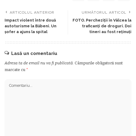
ARTICOLUL ANTERIOR
URMĂTORUL ARTICOL
Impact violent între două
FOTO. Percheziții în Vâlcea la
autoturisme la Băbeni. Un
traficanți de droguri. Doi
șofer a ajuns la spital
tineri au fost reținuți
Lasă un comentariu
Adresa ta de email nu va fi publicată.
Câmpurile obligatorii sunt
marcate cu
*