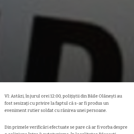
Vl: Astăzi, în jurul orei 12:00, polițiștii din Băile Olănești au
fost sesizați cu privire la faptul că s-ar fi produs un
eveniment rutier soldat cu rănirea unei persoane.
Din primele verificări efectuate se pare că ar fi vorba despre