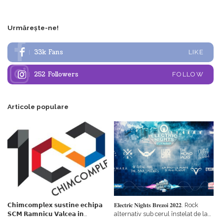
Urmărește-ne!
33k
Fans
LIKE
252
Followers
FOLLOW
Articole populare
𝗖𝗵𝗶𝗺𝗰𝗼𝗺𝗽𝗹𝗲𝘅 𝘀𝘂𝘀𝘁𝗶𝗻𝗲 𝗲𝗰𝗵𝗶𝗽𝗮
𝐄𝐥𝐞𝐜𝐭𝐫𝐢𝐜 𝐍𝐢𝐠𝐡𝐭𝐬 𝐁𝐫𝐞𝐳𝐨𝐢 𝟐𝟎𝟐𝟐. Rock
𝗦𝗖𝗠 𝗥𝗮𝗺𝗻𝗶𝗰𝘂 𝗩𝗮𝗹𝗰𝗲𝗮 𝗶𝗻
alternativ sub cerul înstelat de la