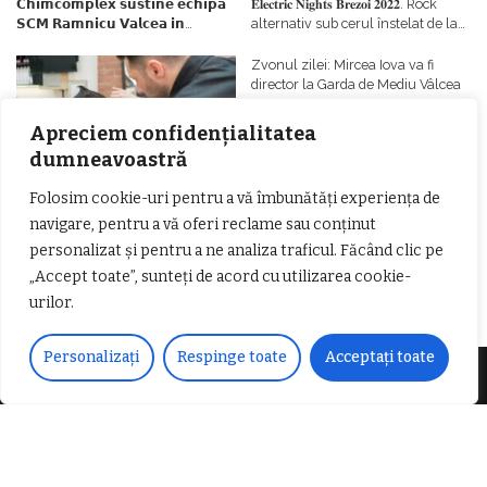
𝗖𝗵𝗶𝗺𝗰𝗼𝗺𝗽𝗹𝗲𝘅 𝘀𝘂𝘀𝘁𝗶𝗻𝗲 𝗲𝗰𝗵𝗶𝗽𝗮
𝐄𝐥𝐞𝐜𝐭𝐫𝐢𝐜 𝐍𝐢𝐠𝐡𝐭𝐬 𝐁𝐫𝐞𝐳𝐨𝐢 𝟐𝟎𝟐𝟐. Rock
𝗦𝗖𝗠 𝗥𝗮𝗺𝗻𝗶𝗰𝘂 𝗩𝗮𝗹𝗰𝗲𝗮 𝗶𝗻
alternativ sub cerul înstelat de la
𝗰𝗮𝗹𝗶𝘁𝗮𝘁𝗲 𝗱𝗲 𝗽𝗮𝗿𝘁𝗲𝗻𝗲𝗿
#𝐁𝐫𝐞𝐳𝐨𝐢𝐮𝐥𝐋𝐮𝐦𝐢𝐢
𝗳𝗶𝗻𝗮𝗻𝘁𝗮𝘁𝗼𝗿
Zvonul zilei: Mircea Iova va fi
director la Garda de Mediu Vâlcea
Apreciem confidențialitatea
dumneavoastră
Folosim cookie-uri pentru a vă îmbunătăți experiența de
navigare, pentru a vă oferi reclame sau conținut
𝐂𝐔𝐑𝐒 𝐅𝐑𝐈𝐙𝐄𝐑 / 𝐇𝐀𝐈𝐑𝐂𝐔𝐓 –
personalizat și pentru a ne analiza traficul. Făcând clic pe
𝐁𝐚𝐫𝐛𝐞𝐫
„Accept toate”, sunteți de acord cu utilizarea cookie-
urilor.
Personalizați
Respinge toate
Acceptați toate
Despre noi