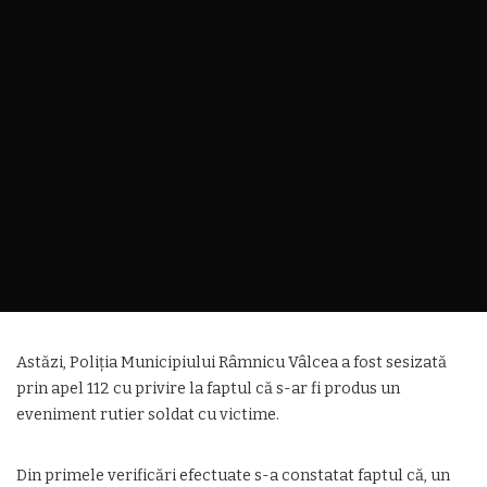
Astăzi, Poliția Municipiului Râmnicu Vâlcea a fost sesizată
prin apel 112 cu privire la faptul că s-ar fi produs un
eveniment rutier soldat cu victime.
Din primele verificări efectuate s-a constatat faptul că, un