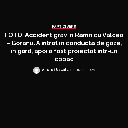
FAPT DIVERS
FOTO. Accident grav în Râmnicu Vâlcea
– Goranu. A intrat în conducta de gaze,
în gard, apoi a fost proiectat într-un
copac
Andrei Bacalu
25 iunie 2023
Posted
by