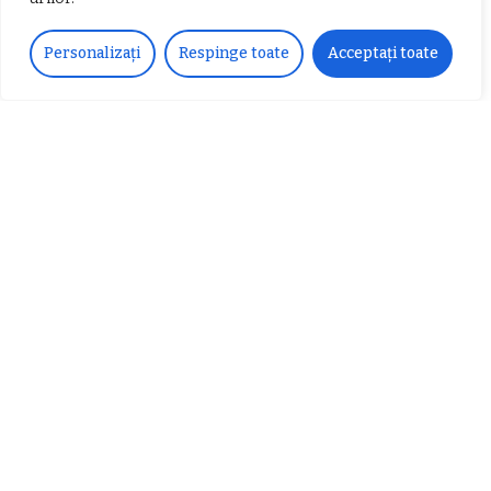
𝐂𝐔𝐑𝐒 𝐅𝐑𝐈𝐙𝐄𝐑 / 𝐇𝐀𝐈𝐑𝐂𝐔𝐓 –
𝐁𝐚𝐫𝐛𝐞𝐫
Personalizați
Respinge toate
Acceptați toate
Despre noi
Vocea Vâlcii – publicație bi-săptămânală – este
ceea ce suntem și ceea ce facem, în fiecare zi. Un
ziar de luptă împotriva corupției, crimei
organizate, criminalității economico-financiare și
abuzurilor.