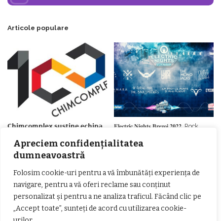
Articole populare
𝗖𝗵𝗶𝗺𝗰𝗼𝗺𝗽𝗹𝗲𝘅 𝘀𝘂𝘀𝘁𝗶𝗻𝗲 𝗲𝗰𝗵𝗶𝗽𝗮
𝐄𝐥𝐞𝐜𝐭𝐫𝐢𝐜 𝐍𝐢𝐠𝐡𝐭𝐬 𝐁𝐫𝐞𝐳𝐨𝐢 𝟐𝟎𝟐𝟐. Rock
𝗦𝗖𝗠 𝗥𝗮𝗺𝗻𝗶𝗰𝘂 𝗩𝗮𝗹𝗰𝗲𝗮 𝗶𝗻
alternativ sub cerul înstelat de la
Apreciem confidențialitatea
𝗰𝗮𝗹𝗶𝘁𝗮𝘁𝗲 𝗱𝗲 𝗽𝗮𝗿𝘁𝗲𝗻𝗲𝗿
#𝐁𝐫𝐞𝐳𝐨𝐢𝐮𝐥𝐋𝐮𝐦𝐢𝐢
𝗳𝗶𝗻𝗮𝗻𝘁𝗮𝘁𝗼𝗿
dumneavoastră
Zvonul zilei: Mircea Iova va fi
director la Garda de Mediu Vâlcea
Folosim cookie-uri pentru a vă îmbunătăți experiența de
navigare, pentru a vă oferi reclame sau conținut
personalizat și pentru a ne analiza traficul. Făcând clic pe
„Accept toate”, sunteți de acord cu utilizarea cookie-
urilor.