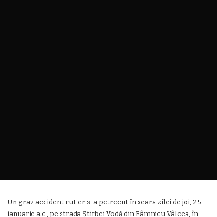
Un grav accident rutier s-a petrecut în seara zilei de joi, 25
ianuarie a.c., pe strada Știrbei Vodă din Râmnicu Vâlcea, în