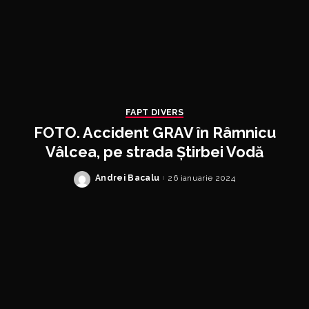
FAPT DIVERS
FOTO. Accident GRAV în Râmnicu
Vâlcea, pe strada Știrbei Vodă
Andrei Bacalu
26 ianuarie 2024
Posted
by