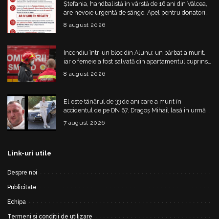
Ștefania, handbalistă în vârstă de 16 ani din Vâlcea,
are nevoie urgentă de sânge. Apel pentru donatori
cu grupa AB IV negativ
8 august 2026
Incendiu într-un bloc din Alunu: un bărbat a murit,
iar o femeie a fost salvată din apartamentul cuprins
de flăcări
8 august 2026
El este tânărul de 33 de ani care a murit în
accidentul de pe DN 67. Dragoș Mihail lasă în urmă o
fetiță
7 august 2026
Link-uri utile
Despre noi
Publicitate
Echipa
Termeni si conditii de utilizare