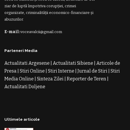
ziar de luptă împotriva corupției, crimei
organizate, criminalității economico-financiare și
abuzurilor.
E-mail:
voceavalcii@gmail.com
Parteneri Media
Actualitati Argesene
|
Actualitati Sibiene
|
Articole de
Presa
|
Stiri Online
|
Stiri Interne
|
Jurnal de Stiri
|
Stiri
Media Online
|
Sinteza Zilei
|
Reporter de Teren
|
Actualitati Doljene
Rochii Noi
Rochii de Revelion
Rochii
de Banchet
Rochii de Cununie
Magazin de Rochii
Rochii
pe Comanda
Rochii de Seara
Ultimele articole