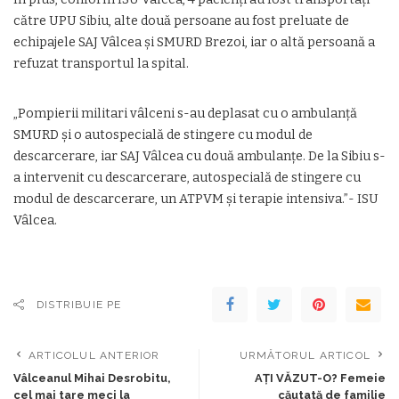
către UPU Sibiu, alte două persoane au fost preluate de
echipajele SAJ Vâlcea și SMURD Brezoi, iar o altă persoană a
refuzat transportul la spital.
„Pompierii militari vâlceni s-au deplasat cu o ambulanță
SMURD și o autospecială de stingere cu modul de
descarcerare, iar SAJ Vâlcea cu două ambulanțe. De la Sibiu s-
a intervenit cu descarcerare, autospecială de stingere cu
modul de descarcerare, un ATPVM și terapie intensiva.”- ISU
Vâlcea.
DISTRIBUIE PE
ARTICOLUL ANTERIOR
URMĂTORUL ARTICOL
Vâlceanul Mihai Desrobitu,
AȚI VĂZUT-O? Femeie
cel mai tare meci la
căutată de familie