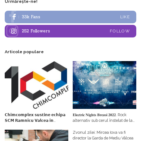
Urmărește-ne!
33k
Fans
LIKE
252
Followers
FOLLOW
Articole populare
𝗖𝗵𝗶𝗺𝗰𝗼𝗺𝗽𝗹𝗲𝘅 𝘀𝘂𝘀𝘁𝗶𝗻𝗲 𝗲𝗰𝗵𝗶𝗽𝗮
𝐄𝐥𝐞𝐜𝐭𝐫𝐢𝐜 𝐍𝐢𝐠𝐡𝐭𝐬 𝐁𝐫𝐞𝐳𝐨𝐢 𝟐𝟎𝟐𝟐. Rock
𝗦𝗖𝗠 𝗥𝗮𝗺𝗻𝗶𝗰𝘂 𝗩𝗮𝗹𝗰𝗲𝗮 𝗶𝗻
alternativ sub cerul înstelat de la
𝗰𝗮𝗹𝗶𝘁𝗮𝘁𝗲 𝗱𝗲 𝗽𝗮𝗿𝘁𝗲𝗻𝗲𝗿
#𝐁𝐫𝐞𝐳𝐨𝐢𝐮𝐥𝐋𝐮𝐦𝐢𝐢
𝗳𝗶𝗻𝗮𝗻𝘁𝗮𝘁𝗼𝗿
Zvonul zilei: Mircea Iova va fi
director la Garda de Mediu Vâlcea