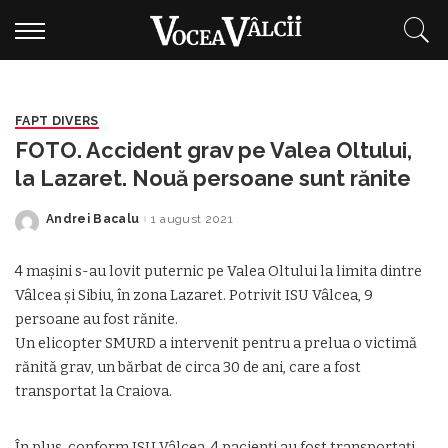
FAPT DIVERS
FOTO. Accident grav pe Valea Oltului,
la Lazaret. Nouă persoane sunt rănite
Andrei Bacalu
1 august 2021
Posted
by
4 mașini s-au lovit puternic pe Valea Oltului la limita dintre
Vâlcea și Sibiu, în zona Lazaret. Potrivit ISU Vâlcea, 9
persoane au fost rănite.
Un elicopter SMURD a intervenit pentru a prelua o victimă
rănită grav, un bărbat de circa 30 de ani, care a fost
transportat la Craiova.
În plus, conform ISU Vâlcea, 4 pacienți au fost transportați