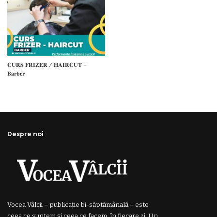
𝐂𝐔𝐑𝐒 𝐅𝐑𝐈𝐙𝐄𝐑 / 𝐇𝐀𝐈𝐑𝐂𝐔𝐓 –
𝐁𝐚𝐫𝐛𝐞𝐫
Despre noi
Vocea Vâlcii – publicație bi-săptămânală – este
ceea ce suntem și ceea ce facem, în fiecare zi. Un