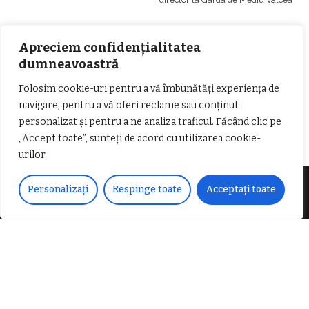
Apreciem confidențialitatea
dumneavoastră
Folosim cookie-uri pentru a vă îmbunătăți experiența de
𝐂𝐔𝐑𝐒 𝐅𝐑𝐈𝐙𝐄𝐑 / 𝐇𝐀𝐈𝐑𝐂𝐔𝐓 –
navigare, pentru a vă oferi reclame sau conținut
𝐁𝐚𝐫𝐛𝐞𝐫
personalizat și pentru a ne analiza traficul. Făcând clic pe
„Accept toate”, sunteți de acord cu utilizarea cookie-
urilor.
Personalizați
Respinge toate
Acceptați toate
Despre noi
Vocea Vâlcii – publicație bi-săptămânală – este