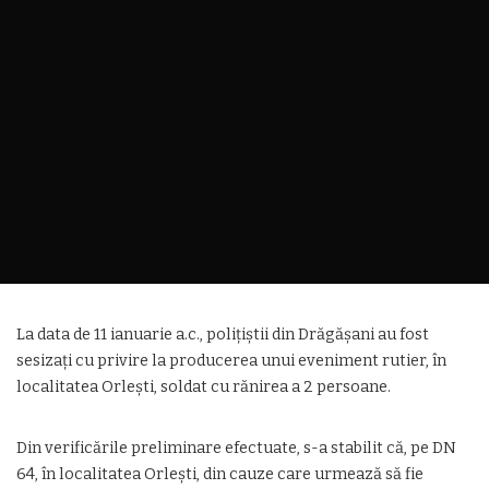
La data de 11 ianuarie a.c., polițiștii din Drăgășani au fost
sesizați cu privire la producerea unui eveniment rutier, în
localitatea Orlești, soldat cu rănirea a 2 persoane.
Din verificările preliminare efectuate, s-a stabilit că, pe DN
64, în localitatea Orlești, din cauze care urmează să fie