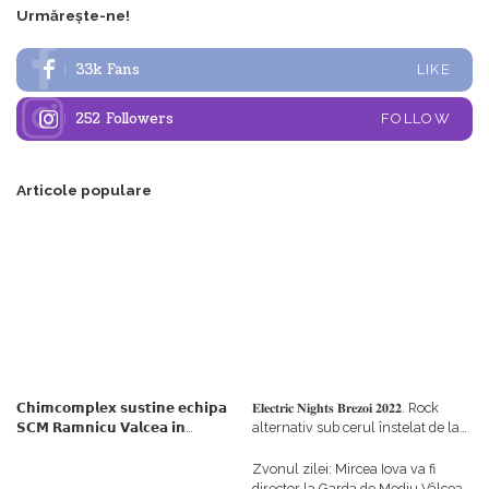
Urmărește-ne!
33k
Fans
LIKE
252
Followers
FOLLOW
Articole populare
𝗖𝗵𝗶𝗺𝗰𝗼𝗺𝗽𝗹𝗲𝘅 𝘀𝘂𝘀𝘁𝗶𝗻𝗲 𝗲𝗰𝗵𝗶𝗽𝗮
𝐄𝐥𝐞𝐜𝐭𝐫𝐢𝐜 𝐍𝐢𝐠𝐡𝐭𝐬 𝐁𝐫𝐞𝐳𝐨𝐢 𝟐𝟎𝟐𝟐. Rock
𝗦𝗖𝗠 𝗥𝗮𝗺𝗻𝗶𝗰𝘂 𝗩𝗮𝗹𝗰𝗲𝗮 𝗶𝗻
alternativ sub cerul înstelat de la
𝗰𝗮𝗹𝗶𝘁𝗮𝘁𝗲 𝗱𝗲 𝗽𝗮𝗿𝘁𝗲𝗻𝗲𝗿
#𝐁𝐫𝐞𝐳𝐨𝐢𝐮𝐥𝐋𝐮𝐦𝐢𝐢
𝗳𝗶𝗻𝗮𝗻𝘁𝗮𝘁𝗼𝗿
Zvonul zilei: Mircea Iova va fi
director la Garda de Mediu Vâlcea