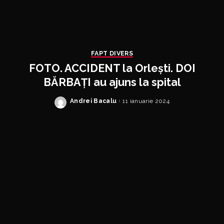
FAPT DIVERS
FOTO. ACCIDENT la Orlești. DOI
BĂRBAȚI au ajuns la spital
Andrei Bacalu
11 ianuarie 2024
Posted
by