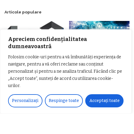
Articole populare
Apreciem confidențialitatea
dumneavoastră
Folosim cookie-uri pentru a vă îmbunătăți experiența de
navigare, pentru a vă oferi reclame sau conținut
personalizat și pentru a ne analiza traficul. Făcând clic pe
𝗖𝗵𝗶𝗺𝗰𝗼𝗺𝗽𝗹𝗲𝘅 𝘀𝘂𝘀𝘁𝗶𝗻𝗲 𝗲𝗰𝗵𝗶𝗽𝗮
𝐄𝐥𝐞𝐜𝐭𝐫𝐢𝐜 𝐍𝐢𝐠𝐡𝐭𝐬 𝐁𝐫𝐞𝐳𝐨𝐢 𝟐𝟎𝟐𝟐. Rock
𝗦𝗖𝗠 𝗥𝗮𝗺𝗻𝗶𝗰𝘂 𝗩𝗮𝗹𝗰𝗲𝗮 𝗶𝗻
alternativ sub cerul înstelat de la
„Accept toate”, sunteți de acord cu utilizarea cookie-
𝗰𝗮𝗹𝗶𝘁𝗮𝘁𝗲 𝗱𝗲 𝗽𝗮𝗿𝘁𝗲𝗻𝗲𝗿
#𝐁𝐫𝐞𝐳𝐨𝐢𝐮𝐥𝐋𝐮𝐦𝐢𝐢
urilor.
𝗳𝗶𝗻𝗮𝗻𝘁𝗮𝘁𝗼𝗿
Zvonul zilei: Mircea Iova va fi
director la Garda de Mediu Vâlcea
Personalizați
Respinge toate
Acceptați toate