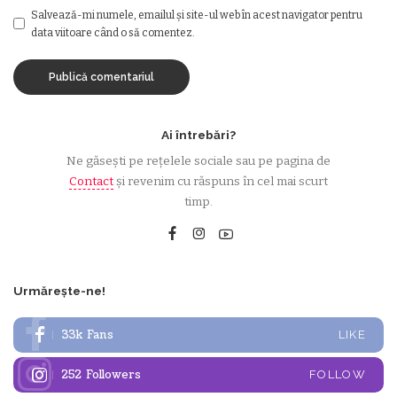
Salvează-mi numele, emailul și site-ul web în acest navigator pentru
data viitoare când o să comentez.
Ai întrebări?
Ne găsești pe rețelele sociale sau pe pagina de
Contact
și revenim cu răspuns în cel mai scurt
timp.
Urmărește-ne!
33k
Fans
LIKE
252
Followers
FOLLOW