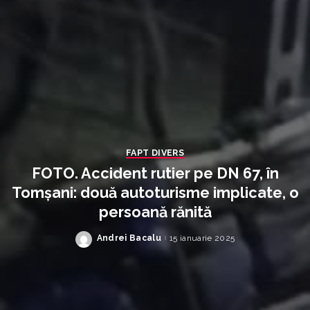
FAPT DIVERS
FOTO. Accident rutier pe DN 67, în
Tomșani: două autoturisme implicate, o
persoană rănită
Andrei Bacalu
15 ianuarie 2025
Posted
by