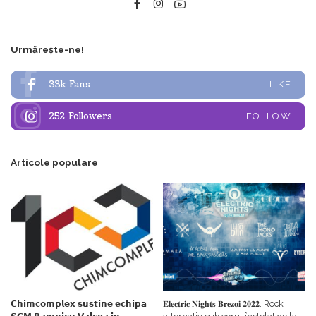
Urmărește-ne!
33k
Fans
LIKE
252
Followers
FOLLOW
Articole populare
𝗖𝗵𝗶𝗺𝗰𝗼𝗺𝗽𝗹𝗲𝘅 𝘀𝘂𝘀𝘁𝗶𝗻𝗲 𝗲𝗰𝗵𝗶𝗽𝗮
𝐄𝐥𝐞𝐜𝐭𝐫𝐢𝐜 𝐍𝐢𝐠𝐡𝐭𝐬 𝐁𝐫𝐞𝐳𝐨𝐢 𝟐𝟎𝟐𝟐. Rock