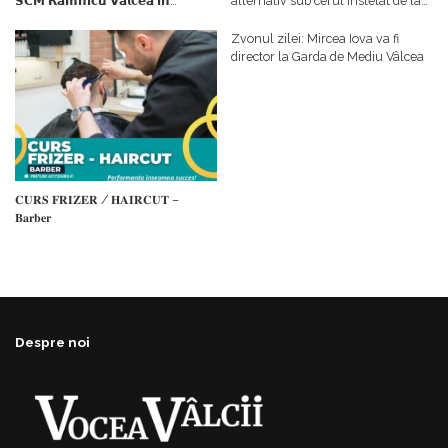
𝗦𝗖𝗠 𝗥𝗮𝗺𝗻𝗶𝗰𝘂 𝗩𝗮𝗹𝗰𝗲𝗮 𝗶𝗻
alternativ sub cerul înstelat de la
𝗰𝗮𝗹𝗶𝘁𝗮𝘁𝗲 𝗱𝗲 𝗽𝗮𝗿𝘁𝗲𝗻𝗲𝗿
#𝐁𝐫𝐞𝐳𝐨𝐢𝐮𝐥𝐋𝐮𝐦𝐢𝐢
𝗳𝗶𝗻𝗮𝗻𝘁𝗮𝘁𝗼𝗿
Zvonul zilei: Mircea Iova va fi
director la Garda de Mediu Vâlcea
𝐂𝐔𝐑𝐒 𝐅𝐑𝐈𝐙𝐄𝐑 / 𝐇𝐀𝐈𝐑𝐂𝐔𝐓 –
𝐁𝐚𝐫𝐛𝐞𝐫
Despre noi