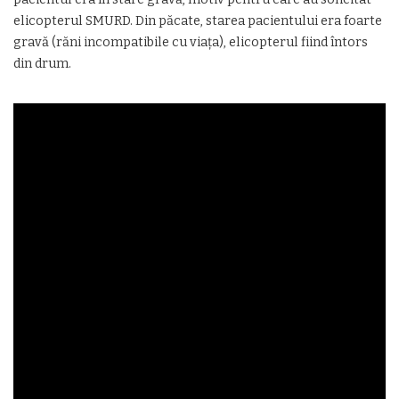
elicopterul SMURD. Din păcate, starea pacientului era foarte
gravă (răni incompatibile cu viața), elicopterul fiind întors
din drum.