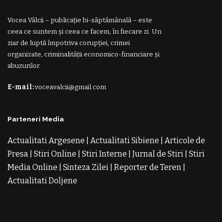
Vocea Vâlcii – publicație bi-săptămânală – este
ceea ce suntem și ceea ce facem, în fiecare zi. Un
ziar de luptă împotriva corupției, crimei
organizate, criminalității economico-financiare și
abuzurilor.
E-mail:
voceavalcii@gmail.com
Parteneri Media
Actualitati Argesene
|
Actualitati Sibiene
|
Articole de
Presa
|
Stiri Online
|
Stiri Interne
|
Jurnal de Stiri
|
Stiri
Media Online
|
Sinteza Zilei
|
Reporter de Teren
|
Actualitati Doljene
Rochii Noi
Rochii de Revelion
Rochii
de Banchet
Rochii de Cununie
Magazin de Rochii
Rochii
pe Comanda
Rochii de Seara