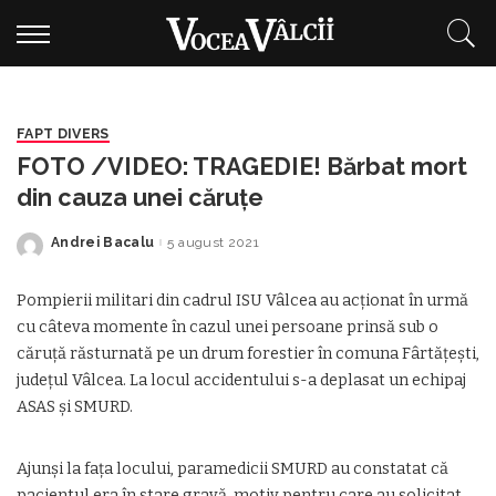
FAPT DIVERS
FOTO /VIDEO: TRAGEDIE! Bărbat mort
din cauza unei căruțe
Andrei Bacalu
5 august 2021
Posted
by
Pompierii militari din cadrul ISU Vâlcea au acționat în urmă
cu câteva momente în cazul unei persoane prinsă sub o
căruță răsturnată pe un drum forestier în comuna Fârtățești,
județul Vâlcea. La locul accidentului s-a deplasat un echipaj
ASAS și SMURD.
Ajunși la fața locului, paramedicii SMURD au constatat că
pacientul era în stare gravă, motiv pentru care au solicitat