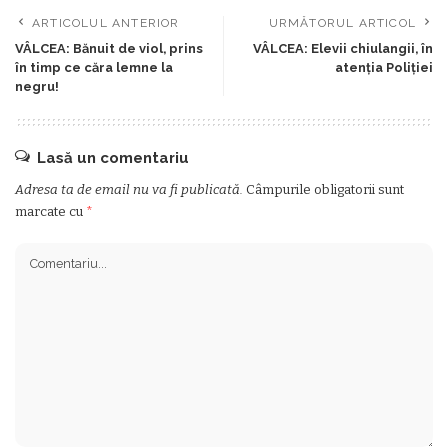
ARTICOLUL ANTERIOR
URMĂTORUL ARTICOL
VÂLCEA: Bănuit de viol, prins
VÂLCEA: Elevii chiulangii, în
în timp ce căra lemne la
atenţia Poliţiei
negru!
Lasă un comentariu
Adresa ta de email nu va fi publicată.
Câmpurile obligatorii sunt
marcate cu
*