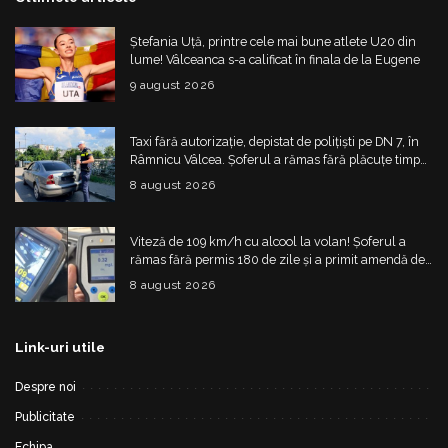
Ștefania Uță, printre cele mai bune atlete U20 din
lume! Vâlceanca s-a calificat în finala de la Eugene
9 august 2026
Taxi fără autorizație, depistat de polițiști pe DN 7, în
Râmnicu Vâlcea. Șoferul a rămas fără plăcuțe timp
de 6 luni
8 august 2026
Viteză de 109 km/h cu alcool la volan! Șoferul a
rămas fără permis 180 de zile și a primit amendă de
4.325 de lei
8 august 2026
Link-uri utile
Despre noi
Publicitate
Echipa