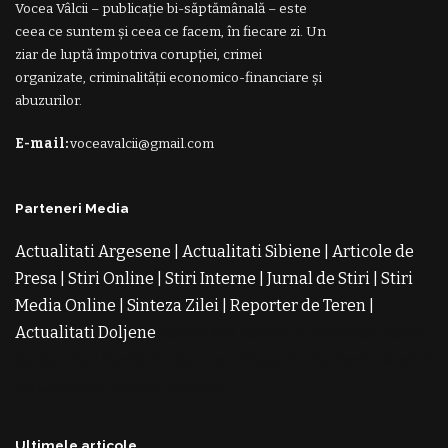
Vocea Vâlcii – publicație bi-săptămânală – este
ceea ce suntem și ceea ce facem, în fiecare zi. Un
ziar de luptă împotriva corupției, crimei
organizate, criminalității economico-financiare și
abuzurilor.
E-mail:
voceavalcii@gmail.com
Parteneri Media
Actualitati Argesene
|
Actualitati Sibiene
|
Articole de
Presa
|
Stiri Online
|
Stiri Interne
|
Jurnal de Stiri
|
Stiri
Media Online
|
Sinteza Zilei
|
Reporter de Teren
|
Actualitati Doljene
Rochii Noi
Rochii de Revelion
Rochii
de Banchet
Rochii de Cununie
Magazin de Rochii
Rochii
pe Comanda
Rochii de Seara
Ultimele articole