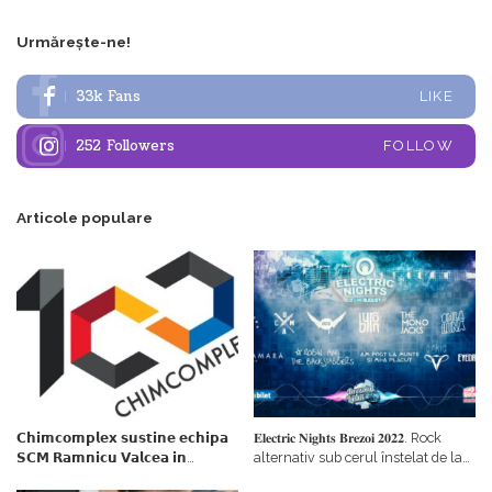
Urmărește-ne!
33k
Fans
LIKE
252
Followers
FOLLOW
Articole populare
𝗖𝗵𝗶𝗺𝗰𝗼𝗺𝗽𝗹𝗲𝘅 𝘀𝘂𝘀𝘁𝗶𝗻𝗲 𝗲𝗰𝗵𝗶𝗽𝗮
𝐄𝐥𝐞𝐜𝐭𝐫𝐢𝐜 𝐍𝐢𝐠𝐡𝐭𝐬 𝐁𝐫𝐞𝐳𝐨𝐢 𝟐𝟎𝟐𝟐. Rock
𝗦𝗖𝗠 𝗥𝗮𝗺𝗻𝗶𝗰𝘂 𝗩𝗮𝗹𝗰𝗲𝗮 𝗶𝗻
alternativ sub cerul înstelat de la
𝗰𝗮𝗹𝗶𝘁𝗮𝘁𝗲 𝗱𝗲 𝗽𝗮𝗿𝘁𝗲𝗻𝗲𝗿
#𝐁𝐫𝐞𝐳𝐨𝐢𝐮𝐥𝐋𝐮𝐦𝐢𝐢