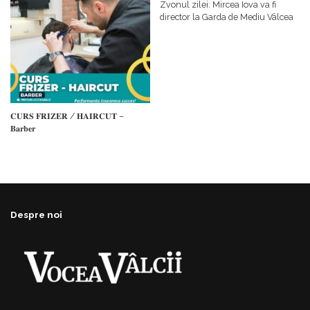
𝗳𝗶𝗻𝗮𝗻𝘁𝗮𝘁𝗼𝗿
Zvonul zilei: Mircea Iova va fi
director la Garda de Mediu Vâlcea
𝐂𝐔𝐑𝐒 𝐅𝐑𝐈𝐙𝐄𝐑 / 𝐇𝐀𝐈𝐑𝐂𝐔𝐓 –
𝐁𝐚𝐫𝐛𝐞𝐫
Despre noi