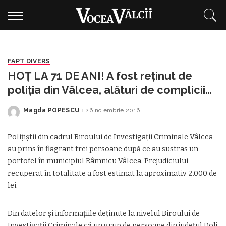
FAPT DIVERS
HOŢ LA 71 DE ANI! A fost reţinut de
poliţia din Vâlcea, alături de complicii
lui
Magda POPESCU
26 noiembrie 2016
Posted
by
Poliţiştii din cadrul Biroului de Investigaţii Criminale Vâlcea
au prins în flagrant trei persoane după ce au sustras un
portofel în municipiul Râmnicu Vâlcea. Prejudiciului
recuperat în totalitate a fost estimat la aproximativ 2.000 de
lei.
Din datelor şi informaţiile deţinute la nivelul Biroului de
Investigaţii Criminale că un grup de persoane din judeţul Dolj