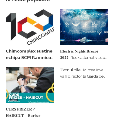
𝗖𝗵𝗶𝗺𝗰𝗼𝗺𝗽𝗹𝗲𝘅 𝘀𝘂𝘀𝘁𝗶𝗻𝗲
𝐄𝐥𝐞𝐜𝐭𝐫𝐢𝐜 𝐍𝐢𝐠𝐡𝐭𝐬 𝐁𝐫𝐞𝐳𝐨𝐢
𝗲𝗰𝗵𝗶𝗽𝗮 𝗦𝗖𝗠 𝗥𝗮𝗺𝗻𝗶𝗰𝘂
𝟐𝟎𝟐𝟐. Rock alternativ sub
𝗩𝗮𝗹𝗰𝗲𝗮 𝗶𝗻 𝗰𝗮𝗹𝗶𝘁𝗮𝘁𝗲 𝗱𝗲
cerul înstelat de la
Zvonul zilei: Mircea Iova
𝗽𝗮𝗿𝘁𝗲𝗻𝗲𝗿 𝗳𝗶𝗻𝗮𝗻𝘁𝗮𝘁𝗼𝗿
#𝐁𝐫𝐞𝐳𝐨𝐢𝐮𝐥𝐋𝐮𝐦𝐢𝐢
va fi director la Garda de
Mediu Vâlcea
𝐂𝐔𝐑𝐒 𝐅𝐑𝐈𝐙𝐄𝐑 /
𝐇𝐀𝐈𝐑𝐂𝐔𝐓 – 𝐁𝐚𝐫𝐛𝐞𝐫