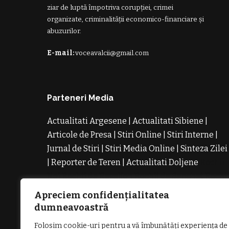
ziar de luptă împotriva corupției, crimei
organizate, criminalității economico-financiare și
abuzurilor.
E-mail:
voceavalcii@gmail.com
Parteneri Media
Actualitati Argesene
|
Actualitati Sibiene
|
Articole de Presa
|
Stiri Online
|
Stiri Interne
|
Jurnal de Stiri
|
Stiri Media Online
|
Sinteza Zilei
|
Reporter de Teren
|
Actualitati Doljene
Rochii
Noi
Rochii de Revelion
Rochii de Banchet
Rochi
de Cununie
Magazin de Rochii
Rochii pe
Apreciem confidențialitatea
Comanda
Rochii de Seara
dumneavoastră
Folosim cookie-uri pentru a vă îmbunătăți experiența de