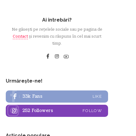
Ai întrebări?
Ne găsești pe rețelele sociale sau pe pagina de
Contact
și revenim cu răspuns în cel mai scurt
timp.
Urmărește-ne!
33k
Fans
LIKE
252
Followers
FOLLOW
Articole populare