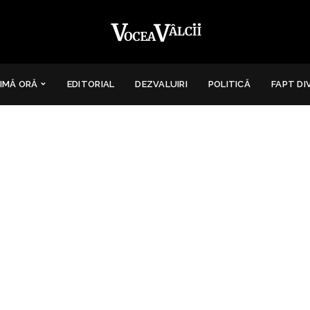
IMĂ ORĂ
EDITORIAL
DEZVALUIRI
POLITICĂ
FAPT DI