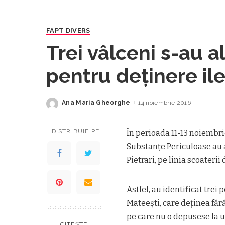
FAPT DIVERS
Trei vâlceni s-au 
pentru deţinere il
Ana Maria Gheorghe
14 noiembrie 2016
Posted
by
DISTRIBUIE PE
În perioada 11-13 noiembrie
Substanţe Periculoase au a
Pietrari, pe linia scoaterii
Astfel, au identificat trei
Mateeşti, care deţinea făr
pe care nu o depusese la 
CITEȘTE