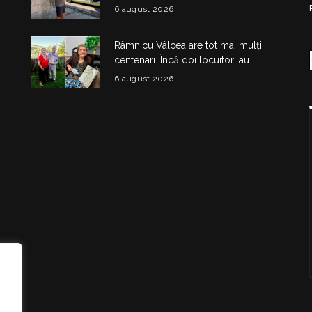
obiecte și substanțe suspecte
6 august 2026
Râmnicu Vâlcea are tot mai mulți
centenari. Încă doi locuitori au
împlinit 100 de ani în doar câteva zile
6 august 2026
i