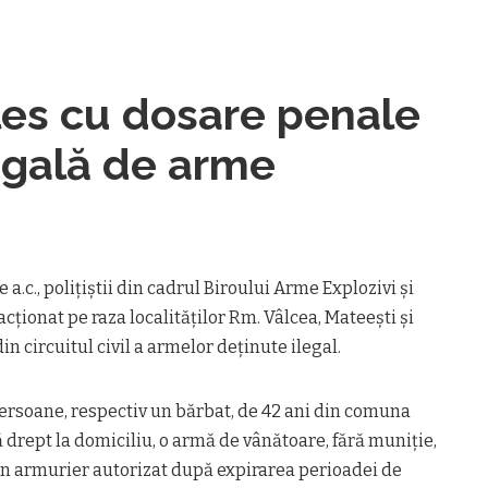
ales cu dosare penale
egală de arme
 a.c., poliţiştii din cadrul Biroului Arme Explozivi şi
cţionat pe raza localităţilor Rm. Vâlcea, Mateeşti şi
 din circuitul civil a armelor deţinute ilegal.
 persoane, respectiv un bărbat, de 42 ani din comuna
ă drept la domiciliu, o armă de vânătoare, fără muniţie,
un armurier autorizat după expirarea perioadei de