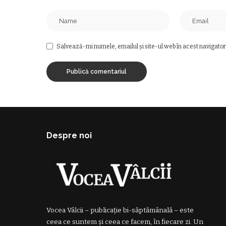
Salvează-mi numele, emailul și site-ul web în acest navigator
Despre noi
Vocea Vâlcii – publicație bi-săptămânală – este
ceea ce suntem și ceea ce facem, în fiecare zi. Un