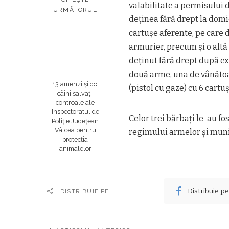
valabilitate a permisului 
URMĂTORUL
deţinea fără drept la domi
cartuşe aferente, pe care
armurier, precum şi o altă
deţinut fără drept după ex
două arme, una de vânătoa
13 amenzi și doi
(pistol cu gaze) cu 6 cartu
câini salvați:
controale ale
Inspectoratul de
Celor trei bărbaţi le-au f
Poliție Județean
Vâlcea pentru
regimului armelor şi muniţ
protecția
animalelor
Distribuie p
DISTRIBUIE PE