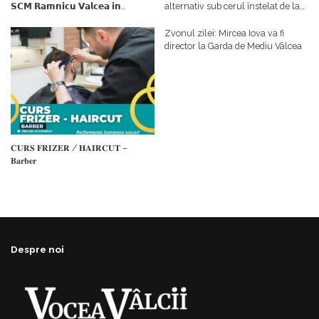
𝗦𝗖𝗠 𝗥𝗮𝗺𝗻𝗶𝗰𝘂 𝗩𝗮𝗹𝗰𝗲𝗮 𝗶𝗻
alternativ sub cerul înstelat de la
𝗰𝗮𝗹𝗶𝘁𝗮𝘁𝗲 𝗱𝗲 𝗽𝗮𝗿𝘁𝗲𝗻𝗲𝗿
#𝐁𝐫𝐞𝐳𝐨𝐢𝐮𝐥𝐋𝐮𝐦𝐢𝐢
𝗳𝗶𝗻𝗮𝗻𝘁𝗮𝘁𝗼𝗿
Zvonul zilei: Mircea Iova va fi
director la Garda de Mediu Vâlcea
𝐂𝐔𝐑𝐒 𝐅𝐑𝐈𝐙𝐄𝐑 / 𝐇𝐀𝐈𝐑𝐂𝐔𝐓 –
𝐁𝐚𝐫𝐛𝐞𝐫
Despre noi