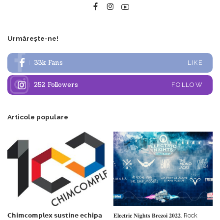
Urmărește-ne!
33k
Fans
LIKE
252
Followers
FOLLOW
Articole populare
𝗖𝗵𝗶𝗺𝗰𝗼𝗺𝗽𝗹𝗲𝘅 𝘀𝘂𝘀𝘁𝗶𝗻𝗲 𝗲𝗰𝗵𝗶𝗽𝗮
𝐄𝐥𝐞𝐜𝐭𝐫𝐢𝐜 𝐍𝐢𝐠𝐡𝐭𝐬 𝐁𝐫𝐞𝐳𝐨𝐢 𝟐𝟎𝟐𝟐. Rock