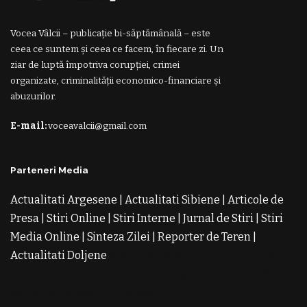
Vocea Vâlcii – publicație bi-săptămânală – este
ceea ce suntem și ceea ce facem, în fiecare zi. Un
ziar de luptă împotriva corupției, crimei
organizate, criminalității economico-financiare și
abuzurilor.
E-mail:
voceavalcii@gmail.com
Parteneri Media
Actualitati Argesene
|
Actualitati Sibiene
|
Articole de
Presa
|
Stiri Online
|
Stiri Interne
|
Jurnal de Stiri
|
Stiri
Media Online
|
Sinteza Zilei
|
Reporter de Teren
|
Actualitati Doljene
Rochii Noi
Rochii de Revelion
Rochii
de Banchet
Rochii de Cununie
Magazin de Rochii
Rochii
pe Comanda
Rochii de Seara