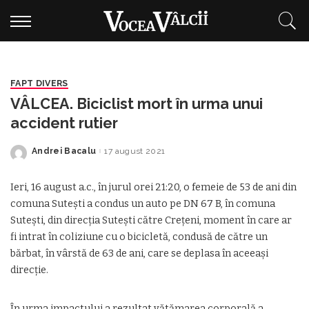
FAPT DIVERS
VÂLCEA. Biciclist mort în urma unui
accident rutier
Andrei Bacalu
17 august 2021
Posted
by
Ieri, 16 august a.c., în jurul orei 21:20, o femeie de 53 de ani din
comuna Sutești a condus un auto pe DN 67 B, în comuna
Sutești, din direcția Sutești către Crețeni, moment în care ar
fi intrat în coliziune cu o bicicletă, condusă de către un
bărbat, în vârstă de 63 de ani, care se deplasa în aceeași
direcție.
În urma impactului a rezultat vătămarea corporală a