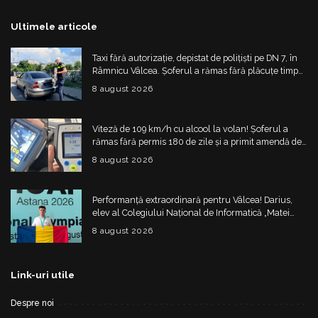
Ultimele articole
Taxi fără autorizație, depistat de polițiști pe DN 7, în
Râmnicu Vâlcea. Șoferul a rămas fără plăcuțe timp
de 6 luni
8 august 2026
Viteză de 109 km/h cu alcool la volan! Șoferul a
rămas fără permis 180 de zile și a primit amendă de
4.325 de lei
8 august 2026
Performanță extraordinară pentru Vâlcea! Darius,
elev al Colegiului Național de Informatică „Matei
Basarab”, a cucerit argintul la Olimpiada
8 august 2026
Internațională de Inteligență Artificială
Link-uri utile
Despre noi