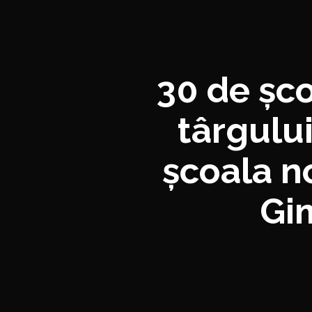
30 de șco
târgulu
școala no
Gi