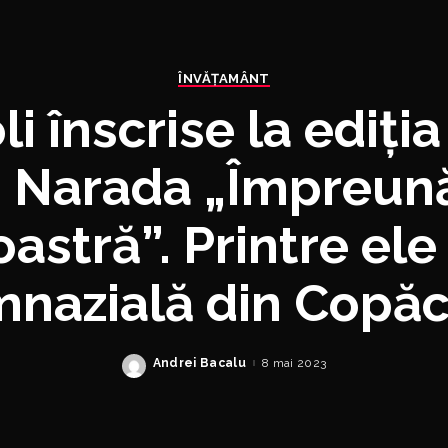
ÎNVĂŢAMÂNT
li înscrise la ediția
i Narada „Împreun
astră”. Printre ele
mnazială din Copăc
Andrei Bacalu
8 mai 2023
Posted
by