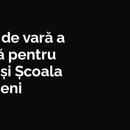
 de vară a
ă pentru
 și Școala
eni