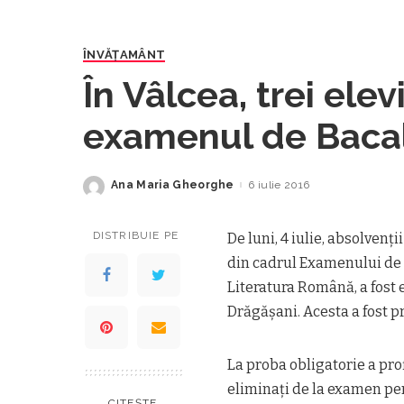
ÎNVĂŢAMÂNT
În Vâlcea, trei elev
examenul de Baca
Ana Maria Gheorghe
6 iulie 2016
Posted
by
DISTRIBUIE PE
De luni, 4 iulie, absolvenţi
din cadrul Examenului de 
Literatura Română, a fost e
Drăgășani. Acesta a fost p
La proba obligatorie a profi
eliminaţi de la examen pen
CITEȘTE