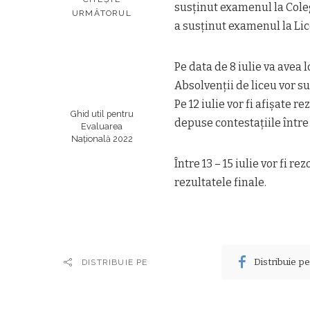
susţinut examenul la Coleg
URMĂTORUL
a susţinut examenul la Li
Pe data de 8 iulie va avea
Absolvenţii de liceu vor su
Pe 12 iulie vor fi afişate r
Ghid util pentru
depuse contestaţiile între 
Evaluarea
Națională 2022
Între 13 – 15 iulie vor fi r
rezultatele finale.
Distribuie p
DISTRIBUIE PE