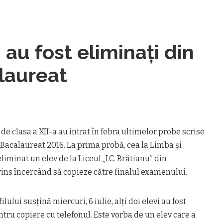
i au fost eliminaţi din
laureat
i de clasa a XII-a au intrat în febra ultimelor probe scrise
Bacalaureat 2016. La prima probă, cea la Limba şi
liminat un elev de la Liceul „I.C. Brătianu” din
rins încercând să copieze către finalul examenului.
lului susţină miercuri, 6 iulie, alţi doi elevi au fost
tru copiere cu telefonul. Este vorba de un elev care a