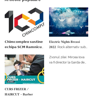
𝗖𝗵𝗶𝗺𝗰𝗼𝗺𝗽𝗹𝗲𝘅 𝘀𝘂𝘀𝘁𝗶𝗻𝗲
𝐄𝐥𝐞𝐜𝐭𝐫𝐢𝐜 𝐍𝐢𝐠𝐡𝐭𝐬 𝐁𝐫𝐞𝐳𝐨𝐢
𝗲𝗰𝗵𝗶𝗽𝗮 𝗦𝗖𝗠 𝗥𝗮𝗺𝗻𝗶𝗰𝘂
𝟐𝟎𝟐𝟐. Rock alternativ sub
𝗩𝗮𝗹𝗰𝗲𝗮 𝗶𝗻 𝗰𝗮𝗹𝗶𝘁𝗮𝘁𝗲 𝗱𝗲
cerul înstelat de la
Zvonul zilei: Mircea Iova
𝗽𝗮𝗿𝘁𝗲𝗻𝗲𝗿 𝗳𝗶𝗻𝗮𝗻𝘁𝗮𝘁𝗼𝗿
#𝐁𝐫𝐞𝐳𝐨𝐢𝐮𝐥𝐋𝐮𝐦𝐢𝐢
va fi director la Garda de
Mediu Vâlcea
𝐂𝐔𝐑𝐒 𝐅𝐑𝐈𝐙𝐄𝐑 /
𝐇𝐀𝐈𝐑𝐂𝐔𝐓 – 𝐁𝐚𝐫𝐛𝐞𝐫