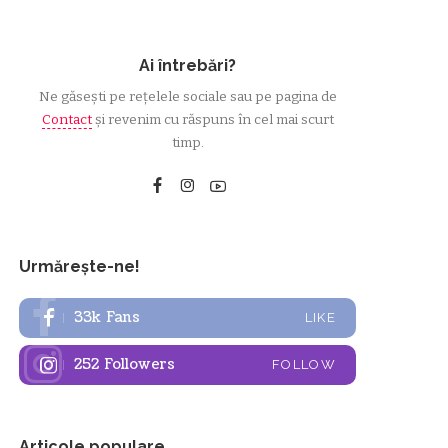
Ai întrebări?
Ne găsești pe rețelele sociale sau pe pagina de
Contact
și revenim cu răspuns în cel mai scurt
timp.
Urmărește-ne!
33k
Fans
LIKE
252
Followers
FOLLOW
Articole populare