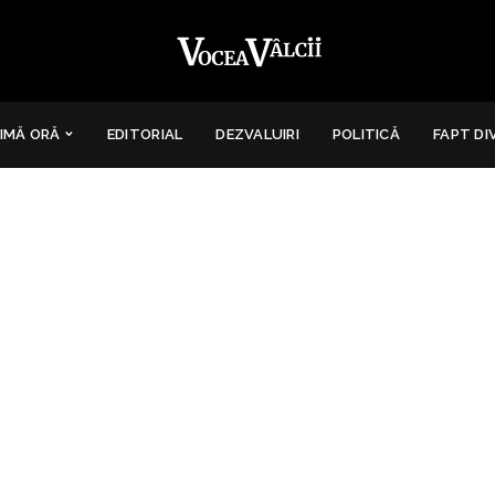
IMĂ ORĂ
EDITORIAL
DEZVALUIRI
POLITICĂ
FAPT DI