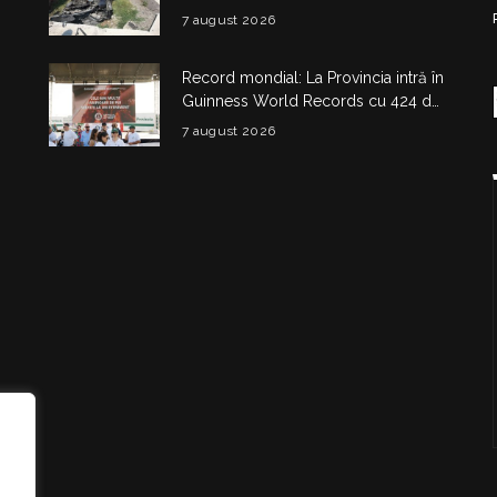
a intrat într-un cap de pod
7 august 2026
Record mondial: La Provincia intră în
Guinness World Records cu 424 de
kilograme de aripioare de pui servite
7 august 2026
la un eveniment
i