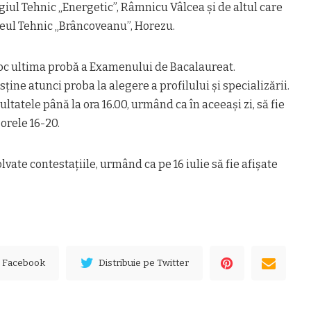
iul Tehnic „Energetic”, Râmnicu Vâlcea şi de altul care
ceul Tehnic „Brâncoveanu”, Horezu.
 loc ultima probă a Examenului de Bacalaureat.
sţine atunci proba la alegere a profilului şi specializării.
ezultatele până la ora 16.00, urmând ca în aceeaşi zi, să fie
orele 16-20.
ezolvate contestaţiile, urmând ca pe 16 iulie să fie afişate
e Facebook
Distribuie pe Twitter