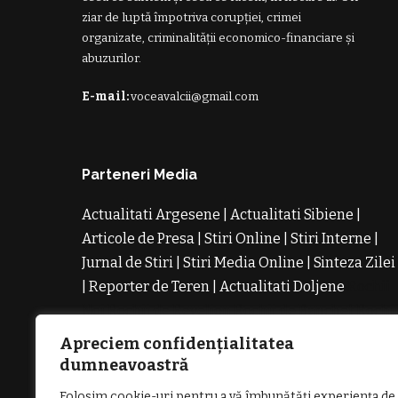
ziar de luptă împotriva corupției, crimei
organizate, criminalității economico-financiare și
abuzurilor.
E-mail:
voceavalcii@gmail.com
Parteneri Media
Actualitati Argesene
|
Actualitati Sibiene
|
Articole de Presa
|
Stiri Online
|
Stiri Interne
|
Jurnal de Stiri
|
Stiri Media Online
|
Sinteza Zilei
|
Reporter de Teren
|
Actualitati Doljene
Rochii
Noi
Rochii de Revelion
Rochii de Banchet
Rochi
de Cununie
Magazin de Rochii
Rochii pe
Apreciem confidențialitatea
Comanda
Rochii de Seara
dumneavoastră
Folosim cookie-uri pentru a vă îmbunătăți experiența de