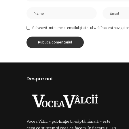
Salvează-mi numele, emailul și site-ul web în acest navigator
Despre noi
Vocea Vâlcii – publicație bi-săptămânală – este
ceea ce suntem și ceea ce facem, în fiecare zi. Un