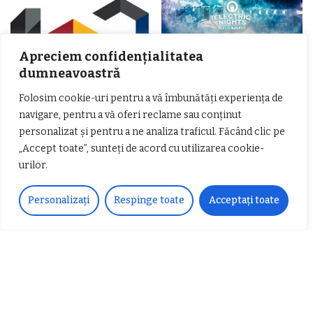
Apreciem confidențialitatea
dumneavoastră
Folosim cookie-uri pentru a vă îmbunătăți experiența de
navigare, pentru a vă oferi reclame sau conținut
𝗖𝗵𝗶𝗺𝗰𝗼𝗺𝗽𝗹𝗲𝘅 𝘀𝘂𝘀𝘁𝗶𝗻𝗲 𝗲𝗰𝗵𝗶𝗽𝗮
𝐄𝐥𝐞𝐜𝐭𝐫𝐢𝐜 𝐍𝐢𝐠𝐡𝐭𝐬 𝐁𝐫𝐞𝐳𝐨𝐢 𝟐𝟎𝟐𝟐. Rock
𝗦𝗖𝗠 𝗥𝗮𝗺𝗻𝗶𝗰𝘂 𝗩𝗮𝗹𝗰𝗲𝗮 𝗶𝗻
alternativ sub cerul înstelat de la
personalizat și pentru a ne analiza traficul. Făcând clic pe
𝗰𝗮𝗹𝗶𝘁𝗮𝘁𝗲 𝗱𝗲 𝗽𝗮𝗿𝘁𝗲𝗻𝗲𝗿
#𝐁𝐫𝐞𝐳𝐨𝐢𝐮𝐥𝐋𝐮𝐦𝐢𝐢
„Accept toate”, sunteți de acord cu utilizarea cookie-
𝗳𝗶𝗻𝗮𝗻𝘁𝗮𝘁𝗼𝗿
Zvonul zilei: Mircea Iova va fi
urilor.
director la Garda de Mediu Vâlcea
Personalizați
Respinge toate
Acceptați toate
𝐂𝐔𝐑𝐒 𝐅𝐑𝐈𝐙𝐄𝐑 / 𝐇𝐀𝐈𝐑𝐂𝐔𝐓 –
𝐁𝐚𝐫𝐛𝐞𝐫