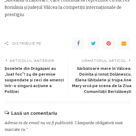
„Alexandru Lahovari”, care continuă să reprezinte cu succes
România și județul Vâlcea la competiții internaționale de
prestigiu.
DISTRIBUIE PE
ARTICOLUL ANTERIOR
URMĂTORUL ARTICOL
Șoselele din Drăgășani au
Sărbătoare mare în Vâlcea:
„luat foc”! 24 de permise
Doinița și Ionuț Dolănescu,
suspendate și zeci de amenzi
Elena Ghițulete și trupa Ane
într-o singură acțiune a
Mary urcă pe scena de la Ziua
Poliției
Comunității Berislăvești
Lasă un comentariu
Adresa ta de email nu va fi publicată.
Câmpurile obligatorii sunt
marcate cu
*