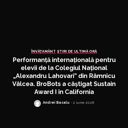
ÎNVĂŢAMÂNT
ȘTIRI DE ULTIMĂ ORĂ
Performanță internațională pentru
elevii de la Colegiul Național
„Alexandru Lahovari” din Râmnicu
Vâlcea. BroBots a câștigat Sustain
Award I în California
Andrei Bacalu
2 iunie 2026
Posted
by