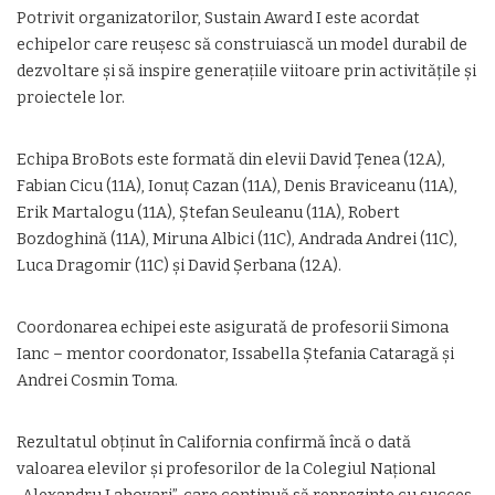
Potrivit organizatorilor, Sustain Award I este acordat
echipelor care reușesc să construiască un model durabil de
dezvoltare și să inspire generațiile viitoare prin activitățile și
proiectele lor.
Echipa BroBots este formată din elevii David Țenea (12A),
Fabian Cicu (11A), Ionuț Cazan (11A), Denis Braviceanu (11A),
Erik Martalogu (11A), Ștefan Seuleanu (11A), Robert
Bozdoghină (11A), Miruna Albici (11C), Andrada Andrei (11C),
Luca Dragomir (11C) și David Șerbana (12A).
Coordonarea echipei este asigurată de profesorii Simona
Ianc – mentor coordonator, Issabella Ștefania Cataragă și
Andrei Cosmin Toma.
Rezultatul obținut în California confirmă încă o dată
valoarea elevilor și profesorilor de la Colegiul Național