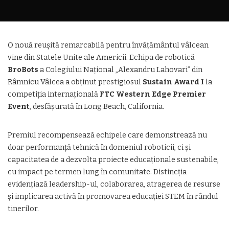
O nouă reușită remarcabilă pentru învățământul vâlcean
vine din Statele Unite ale Americii. Echipa de robotică
BroBots
a Colegiului Național „Alexandru Lahovari” din
Râmnicu Vâlcea a obținut prestigiosul
Sustain Award I
la
competiția internațională
FTC Western Edge Premier
Event
, desfășurată în Long Beach, California.
Premiul recompensează echipele care demonstrează nu
doar performanță tehnică în domeniul roboticii, ci și
capacitatea de a dezvolta proiecte educaționale sustenabile,
cu impact pe termen lung în comunitate. Distincția
evidențiază leadership-ul, colaborarea, atragerea de resurse
și implicarea activă în promovarea educației STEM în rândul
tinerilor.