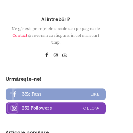
Ai întrebări?
Ne găsești pe rețelele sociale sau pe pagina de
Contact
și revenim cu răspuns în cel mai scurt
timp.
Urmărește-ne!
33k
Fans
LIKE
252
Followers
FOLLOW
Articole populare