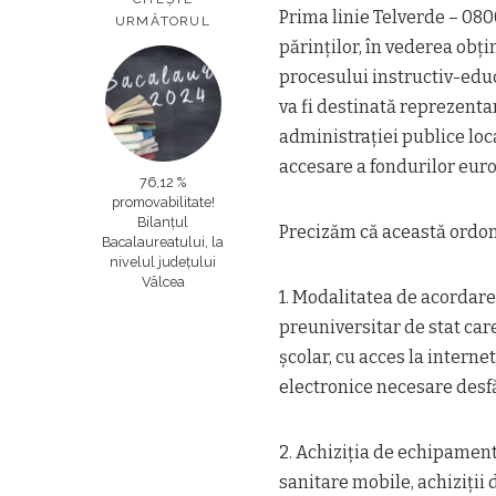
Prima linie Telverde – 0800 
URMĂTORUL
părinților, în vederea obț
procesului instructiv-educ
va fi destinată reprezenta
administrației publice loc
accesare a fondurilor eur
76,12 %
promovabilitate!
Bilanțul
Precizăm că această ordo
Bacalaureatului, la
nivelul județului
Vâlcea
1. Modalitatea de acordare
preuniversitar de stat care
școlar, cu acces la intern
electronice necesare desfăș
2. Achiziția de echipament
sanitare mobile, achiziții