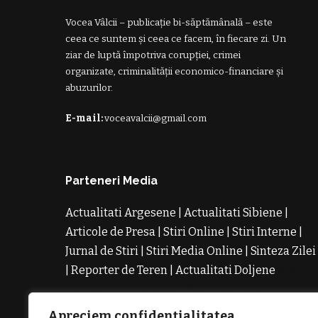
Vocea Vâlcii – publicație bi-săptămânală – este
ceea ce suntem și ceea ce facem, în fiecare zi. Un
ziar de luptă împotriva corupției, crimei
organizate, criminalității economico-financiare și
abuzurilor.
E-mail:
voceavalcii@gmail.com
Parteneri Media
Actualitati Argesene
|
Actualitati Sibiene
|
Articole de Presa
|
Stiri Online
|
Stiri Interne
|
Jurnal de Stiri
|
Stiri Media Online
|
Sinteza Zilei
|
Reporter de Teren
|
Actualitati Doljene
Rochii
Noi
Rochii de Revelion
Rochii de Banchet
Rochi
de Cununie
Magazin de Rochii
Rochii pe
Apreciem confidențialitatea