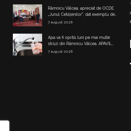
Râmnicu Vâlcea, apreciat de OCDE.
„Juriul Cetățenilor”, dat exemplu de
bună practică la nivel european
7 august 2026
Apa va fi oprită luni pe mai multe
străzi din Râmnicu Vâlcea. APAVIL
anunță lucrări la rețeaua de
7 august 2026
alimentare
i