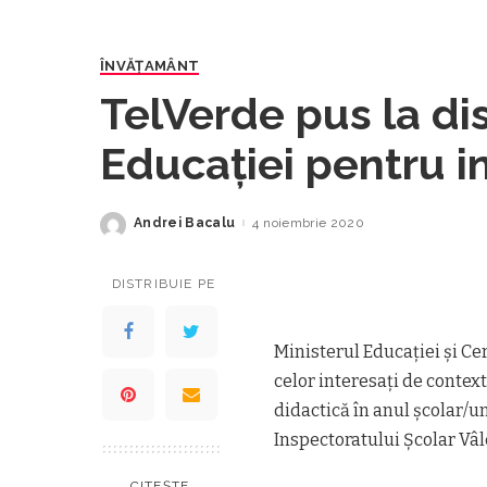
ÎNVĂŢAMÂNT
TelVerde pus la dis
Educației pentru i
procesul de învăț
Andrei Bacalu
4 noiembrie 2020
Posted
by
DISTRIBUIE PE
Ministerul Educației și Cer
celor interesați de context
didactică în anul școlar/u
Inspectoratului Școlar Vâl
CITEȘTE