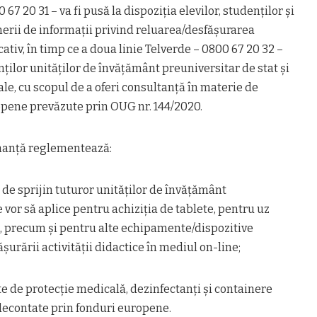
67 20 31 – va fi pusă la dispoziția elevilor, studenților și
inerii de informații privind reluarea/desfășurarea
ativ, în timp ce a doua linie Telverde – 0800 67 20 32 –
nților unităților de învățământ preuniversitar de stat și
ale, cu scopul de a oferi consultanță în materie de
opene prevăzute prin OUG nr. 144/2020.
nanță reglementează:
 de sprijin tuturor unităților de învățământ
 vor să aplice pentru achiziția de tablete, pentru uz
et, precum și pentru alte echipamente/dispozitive
urării activității didactice în mediul on-line;
e de protecție medicală, dezinfectanți și containere
 decontate prin fonduri europene.