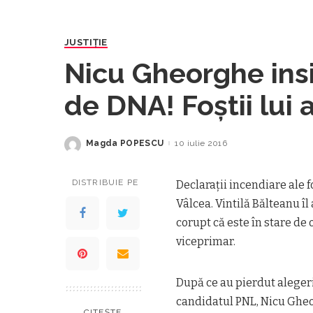
JUSTIȚIE
Nicu Gheorghe insi
de DNA! Foştii lui a
Magda POPESCU
10 iulie 2016
Posted
by
DISTRIBUIE PE
Declaraţii incendiare ale f
Vâlcea. Vintilă Bălteanu î
corupt că este în stare de
viceprimar.
După ce au pierdut alegeri
candidatul PNL, Nicu Gheo
CITEȘTE