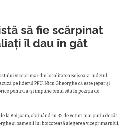
stă să fie scărpinat
liaţi îl dau în gât
ostului viceprimar din localitatea Boișoara, judeţul
l acuză pe liderul PPU, Nicu Gheorghe că este ţepar şi
 orice pentru a-şi impune omul său în poziţia de
le la Boişoara, obţinând cu 32 de voturi mai puţin decât
rghe şi oamenii lui boicotează alegerea viceprimarului,