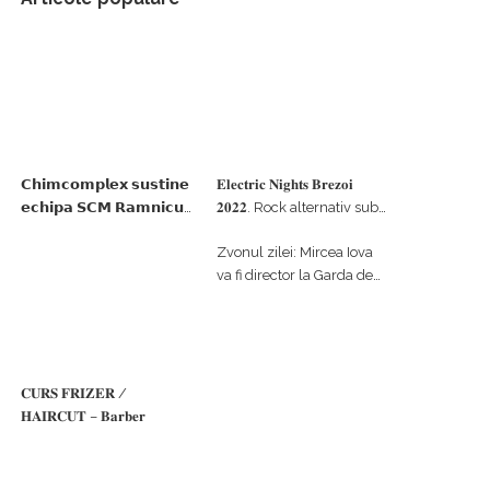
𝗖𝗵𝗶𝗺𝗰𝗼𝗺𝗽𝗹𝗲𝘅 𝘀𝘂𝘀𝘁𝗶𝗻𝗲
𝐄𝐥𝐞𝐜𝐭𝐫𝐢𝐜 𝐍𝐢𝐠𝐡𝐭𝐬 𝐁𝐫𝐞𝐳𝐨𝐢
𝗲𝗰𝗵𝗶𝗽𝗮 𝗦𝗖𝗠 𝗥𝗮𝗺𝗻𝗶𝗰𝘂
𝟐𝟎𝟐𝟐. Rock alternativ sub
𝗩𝗮𝗹𝗰𝗲𝗮 𝗶𝗻 𝗰𝗮𝗹𝗶𝘁𝗮𝘁𝗲 𝗱𝗲
cerul înstelat de la
Zvonul zilei: Mircea Iova
𝗽𝗮𝗿𝘁𝗲𝗻𝗲𝗿 𝗳𝗶𝗻𝗮𝗻𝘁𝗮𝘁𝗼𝗿
#𝐁𝐫𝐞𝐳𝐨𝐢𝐮𝐥𝐋𝐮𝐦𝐢𝐢
va fi director la Garda de
Mediu Vâlcea
𝐂𝐔𝐑𝐒 𝐅𝐑𝐈𝐙𝐄𝐑 /
𝐇𝐀𝐈𝐑𝐂𝐔𝐓 – 𝐁𝐚𝐫𝐛𝐞𝐫