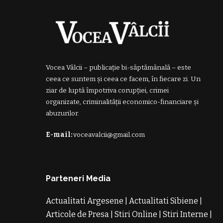
Vocea Vâlcii – publicație bi-săptămânală – este
ceea ce suntem și ceea ce facem, în fiecare zi. Un
ziar de luptă împotriva corupției, crimei
organizate, criminalității economico-financiare și
abuzurilor.
E-mail:
voceavalcii@gmail.com
Parteneri Media
Actualitati Argesene
|
Actualitati Sibiene
|
Articole de Presa
|
Stiri Online
|
Stiri Interne
|