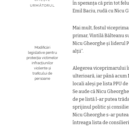
în speranţa că prin tot fel
URMĂTORUL
Emil Baciu, rudă cu Nicu 
Mai mult, fostul viceprim
primar, Vintilă Bălteanu su
Nicu Gheorghe şi liderul PP
Modificări
alţii”.
legislative pentru
protecția victimelor
infracțiunilor
Alegerea viceprimarului în
violente și
traficului de
ulterioară, iar până acum 
persoane
locali aleşi pe lista PPU de
Se aude că Nicu Gheorghe, 
de pe listă l-ar putea trăd
sprijinul politic şi consilie
Nicu Gheorghe s-ar putea 
întreaga lista de consilieri