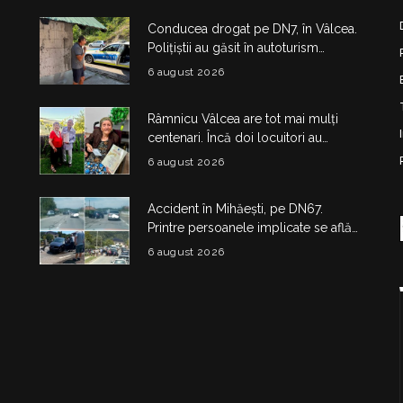
Conducea drogat pe DN7, în Vâlcea.
Polițiștii au găsit în autoturism
obiecte și substanțe suspecte
6 august 2026
Râmnicu Vâlcea are tot mai mulți
centenari. Încă doi locuitori au
împlinit 100 de ani în doar câteva zile
6 august 2026
Accident în Mihăești, pe DN67.
Printre persoanele implicate se află
și doi copii
6 august 2026