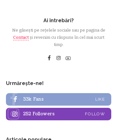
Ai întrebări?
Ne găsești pe rețelele sociale sau pe pagina de
Contact
și revenim cu răspuns în cel mai scurt
timp.
Urmărește-ne!
33k
Fans
LIKE
252
Followers
FOLLOW
Articole populare