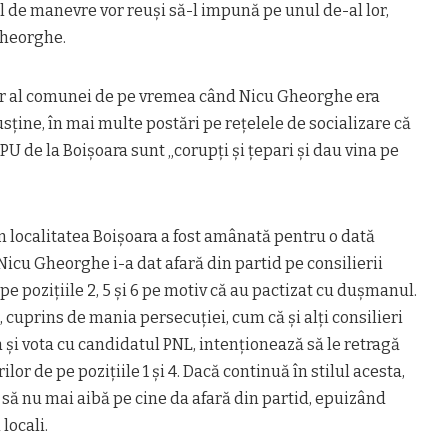
ul de manevre vor reuşi să-l impună pe unul de-al lor,
Gheorghe.
ar al comunei de pe vremea când Nicu Gheorghe era
sţine, în mai multe postări pe reţelele de socializare că
U de la Boişoara sunt „corupţi şi ţepari şi dau vina pe
 localitatea Boişoara a fost amânată pentru o dată
Nicu Gheorghe i-a dat afară din partid pe consilierii
 pe poziţiile 2, 5 şi 6 pe motiv că au pactizat cu duşmanul.
cuprins de mania persecuţiei, cum că şi alţi consilieri
a şi vota cu candidatul PNL, intenţionează să le retragă
rilor de pe poziţiile 1 şi 4. Dacă continuă în stilul acesta,
să nu mai aibă pe cine da afară din partid, epuizând
 locali.