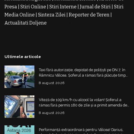
Presa
|
Stiri Online
|
Stiri Interne
|
Jurnal de Stiri
|
Stiri
Media Online
|
Sinteza Zilei
|
Reporter de Teren
|
Actualitati Doljene
Rochii Noi
Rochii de Revelion
Rochii
de Banchet
Rochii de Cununie
Magazin de Rochii
Rochii
pe Comanda
Rochii de Seara
Ultimele articole
Taxi fără autorizație, depistat de polițiști pe DN 7, în
Râmnicu Vâlcea. Șoferul a rămas fără plăcuțe timp
de 6 luni
8 august 2026
Viteză de 109 km/h cu alcool la volan! Șoferul a
rămas fără permis 180 de zile și a primit amendă de
4.325 de lei
8 august 2026
Performanță extraordinară pentru Vâlcea! Darius,