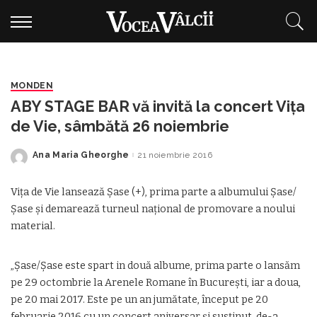
MONDEN
ABY STAGE BAR vă invită la concert Viţa
de Vie, sâmbătă 26 noiembrie
Ana Maria Gheorghe
21 noiembrie 2016
Posted
by
Vița de Vie lansează Șase (+), prima parte a albumului Șase/
Șase și demarează turneul național de promovare a noului
material.
„Șase/Șase este spart in două albume, prima parte o lansăm
pe 29 octombrie la Arenele Romane în București, iar a doua,
pe 20 mai 2017. Este pe un an jumătate, început pe 20
februarie 2016 cu un concert aniversar și susținut, de-a