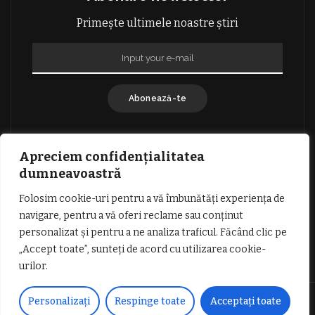
Primește ultimele noastre știri
Abonează-te
Apreciem confidențialitatea
dumneavoastră
Folosim cookie-uri pentru a vă îmbunătăți experiența de
GDPR: POLITICA DE CONFIDENȚIALITATE
navigare, pentru a vă oferi reclame sau conținut
TERMENI SI CONDITII DE UTILIZARE
personalizat și pentru a ne analiza traficul. Făcând clic pe
INFORMATII DESPRE COOKIES
DESPRE NOI
„Accept toate”, sunteți de acord cu utilizarea cookie-
PUBLICITATE
urilor.
© Copyright Vocea Vâlcii | Toate drepturile rezervate | Site creat cu
Personalizați
Respinge toate
Acceptați toate
dragoste de
1SEO.ro