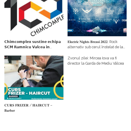
𝗖𝗵𝗶𝗺𝗰𝗼𝗺𝗽𝗹𝗲𝘅 𝘀𝘂𝘀𝘁𝗶𝗻𝗲 𝗲𝗰𝗵𝗶𝗽𝗮
𝐄𝐥𝐞𝐜𝐭𝐫𝐢𝐜 𝐍𝐢𝐠𝐡𝐭𝐬 𝐁𝐫𝐞𝐳𝐨𝐢 𝟐𝟎𝟐𝟐. Rock
𝗦𝗖𝗠 𝗥𝗮𝗺𝗻𝗶𝗰𝘂 𝗩𝗮𝗹𝗰𝗲𝗮 𝗶𝗻
alternativ sub cerul înstelat de la
𝗰𝗮𝗹𝗶𝘁𝗮𝘁𝗲 𝗱𝗲 𝗽𝗮𝗿𝘁𝗲𝗻𝗲𝗿
#𝐁𝐫𝐞𝐳𝐨𝐢𝐮𝐥𝐋𝐮𝐦𝐢𝐢
𝗳𝗶𝗻𝗮𝗻𝘁𝗮𝘁𝗼𝗿
Zvonul zilei: Mircea Iova va fi
director la Garda de Mediu Vâlcea
𝐂𝐔𝐑𝐒 𝐅𝐑𝐈𝐙𝐄𝐑 / 𝐇𝐀𝐈𝐑𝐂𝐔𝐓 –
𝐁𝐚𝐫𝐛𝐞𝐫