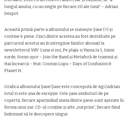
lungul anului, cu un single pe fiecare 20 ale lunii” – Adrian
Despot.
Această primă parte a albumului se numește Șase (+) și
contine 6 piese. Cinci dintre acestea au fost dezvăluite pe
parcursul acestui an în intregime fanilor abonați la
newsletterul VdV: Luna si noi, Pe plaja-n Vama la 5, Inimi
surde, Somn ușor – Join the Band și Metaforă de toamnă și
Hai încearcă – feat. Cosmin Lupu – Days of Confusion &
Planet H.
Grafica albumului Șase/Șase este concepută de Agi (Adrian
Iota) si este una de excepție. Cele șase simboluri de pe
copertă, fiecare aparținând uneia dintre piese sunt așezate în
forma unui zar. CD-ul conține și alte „surprize”, fiecare fiind
îndemnat să le descopere singur.