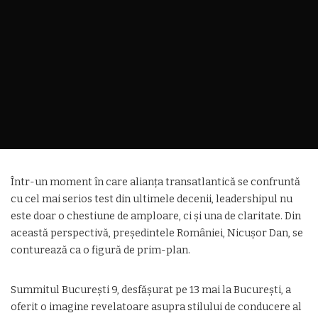
Într-un moment în care alianța transatlantică se confruntă
cu cel mai serios test din ultimele decenii, leadershipul nu
este doar o chestiune de amploare, ci și una de claritate. Din
această perspectivă, președintele României, Nicușor Dan, se
conturează ca o figură de prim-plan.
Summitul București 9, desfășurat pe 13 mai la București, a
oferit o imagine revelatoare asupra stilului de conducere al