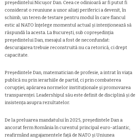
președintelui Nicușor Dan. Ceea ce odinioară ar fi putut fi
considerat o reuniune a unor aliați periferici a devenit, în
schimb, un teren de testare pentru modul în care flancul
estic al NATO înțelege momentul actual și intenționează să
răspundă la acesta. La București, sub copreședinția
președintelui Dan, mesajul a fost de neconfundat:
descurajarea trebuie reconstruită nu ca retorică, ci drept
capacitate.
Președintele Dan, matematician de profesie, a intrat în viața
publică nu prin ierarhiile de partid, ci prin combaterea
corupției, apărarea normelor instituționale și promovarea
transparenței. Leadershipul său este definit de disciplină și de
insistența asupra rezultatelor.
De la preluarea mandatului în 2025, președintele Dan a
ancorat ferm România în curentul principal euro-atlantic,
reafirmând angajamentele față de NATO și Uniunea