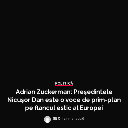
POLITICĂ
Adrian Zuckerman: Președintele
Nicușor Dan este o voce de prim-plan
pe flancul estic al Europei
SEO
17 mai 2026
Posted
by