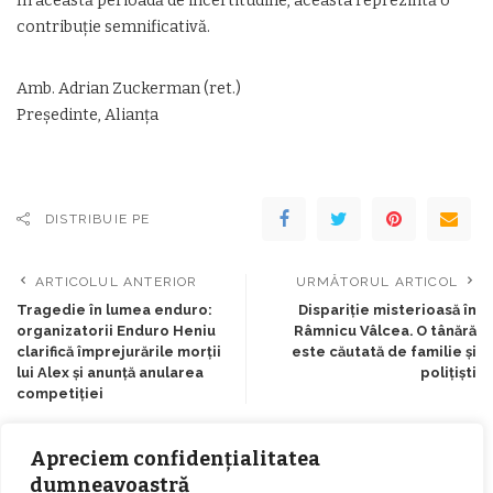
În această perioadă de incertitudine, aceasta reprezintă o
contribuție semnificativă.
Amb. Adrian Zuckerman (ret.)
Președinte, Alianța
DISTRIBUIE PE
ARTICOLUL ANTERIOR
URMĂTORUL ARTICOL
Tragedie în lumea enduro:
Dispariție misterioasă în
organizatorii Enduro Heniu
Râmnicu Vâlcea. O tânără
clarifică împrejurările morții
este căutată de familie și
lui Alex și anunță anularea
polițiști
competiției
Apreciem confidențialitatea
Lasă un comentariu
dumneavoastră