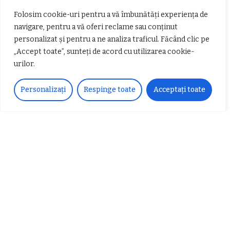
Adresa ta de email nu va fi publicată.
Câmpurile obligatorii sunt
Folosim cookie-uri pentru a vă îmbunătăți experiența de
marcate cu
*
navigare, pentru a vă oferi reclame sau conținut
personalizat și pentru a ne analiza traficul. Făcând clic pe
„Accept toate”, sunteți de acord cu utilizarea cookie-
urilor.
Personalizați
Respinge toate
Acceptați toate
Salvează-mi numele, emailul și site-ul web în acest navigator pentru