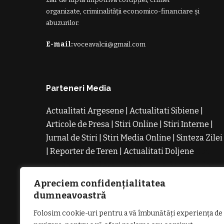
organizate, criminalității economico-financiare și
abuzurilor.
E-mail:
voceavalcii@gmail.com
Parteneri Media
Actualitati Argesene
|
Actualitati Sibiene
|
Articole de Presa
|
Stiri Online
|
Stiri Interne
|
Jurnal de Stiri
|
Stiri Media Online
|
Sinteza Zilei
|
Reporter de Teren
|
Actualitati Doljene
Rochii
Noi
Rochii de Revelion
Rochii de Banchet
Rochi
de Cununie
Magazin de Rochii
Rochii pe
Apreciem confidențialitatea
Comanda
Rochii de Seara
dumneavoastră
Folosim cookie-uri pentru a vă îmbunătăți experiența de