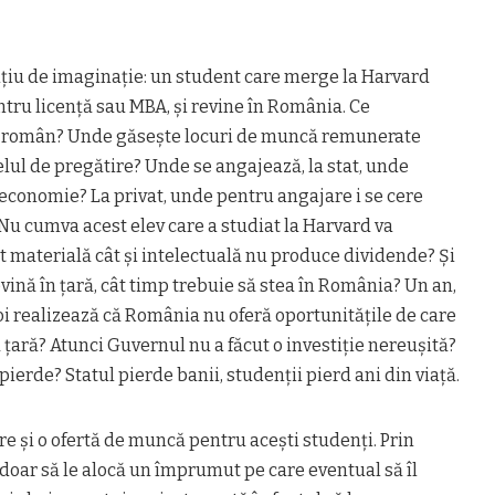
ițiu de imaginație: un student care merge la Harvard
ntru licență sau MBA, și revine în România. Ce
tul român? Unde găsește locuri de muncă remunerate
elul de pregătire? Unde se angajează, la stat, unde
conomie? La privat, unde pentru angajare i se cere
 Nu cumva acest elev care a studiat la Harvard va
ât materială cât și intelectuală nu produce dividende? Și
vină în țară, cât timp trebuie să stea în România? Un an,
poi realizează că România nu oferă oportunitățile de care
ă țară? Atunci Guvernul nu a făcut o investiție nereușită?
 pierde? Statul pierde banii, studenții pierd ani din viață.
e și o ofertă de muncă pentru acești studenți. Prin
doar să le alocă un împrumut pe care eventual să îl