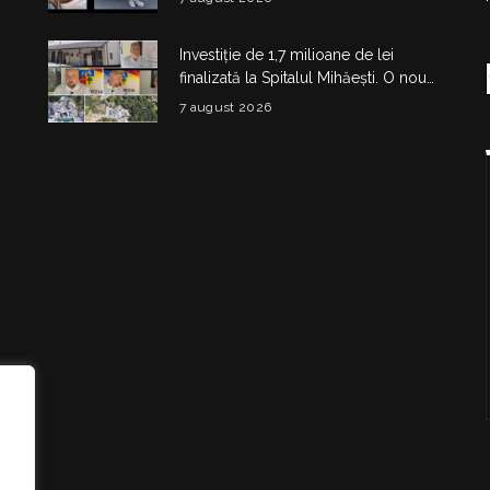
Investiție de 1,7 milioane de lei
finalizată la Spitalul Mihăești. O nouă
clădire medico-administrativă a fost
7 august 2026
construită
i