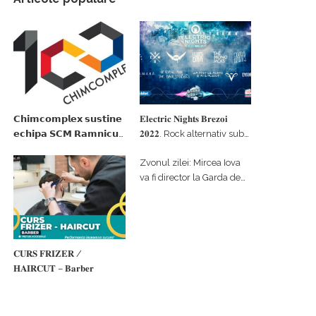
𝗖𝗵𝗶𝗺𝗰𝗼𝗺𝗽𝗹𝗲𝘅 𝘀𝘂𝘀𝘁𝗶𝗻𝗲
𝐄𝐥𝐞𝐜𝐭𝐫𝐢𝐜 𝐍𝐢𝐠𝐡𝐭𝐬 𝐁𝐫𝐞𝐳𝐨𝐢
𝗲𝗰𝗵𝗶𝗽𝗮 𝗦𝗖𝗠 𝗥𝗮𝗺𝗻𝗶𝗰𝘂
𝟐𝟎𝟐𝟐. Rock alternativ sub
𝗩𝗮𝗹𝗰𝗲𝗮 𝗶𝗻 𝗰𝗮𝗹𝗶𝘁𝗮𝘁𝗲 𝗱𝗲
cerul înstelat de la
Zvonul zilei: Mircea Iova
𝗽𝗮𝗿𝘁𝗲𝗻𝗲𝗿 𝗳𝗶𝗻𝗮𝗻𝘁𝗮𝘁𝗼𝗿
#𝐁𝐫𝐞𝐳𝐨𝐢𝐮𝐥𝐋𝐮𝐦𝐢𝐢
va fi director la Garda de
Mediu Vâlcea
𝐂𝐔𝐑𝐒 𝐅𝐑𝐈𝐙𝐄𝐑 /
𝐇𝐀𝐈𝐑𝐂𝐔𝐓 – 𝐁𝐚𝐫𝐛𝐞𝐫