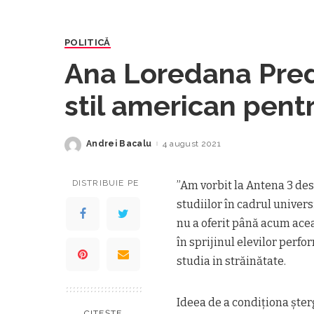
POLITICĂ
Ana Loredana Pre
stil american pentr
învețe în străinăta
Andrei Bacalu
4 august 2021
Posted
by
DISTRIBUIE PE
”Am vorbit la Antena 3 de
studiilor în cadrul univers
nu a oferit până acum acea
în sprijinul elevilor perfo
studia in străinătate.
Ideea de a condiționa șter
CITEȘTE