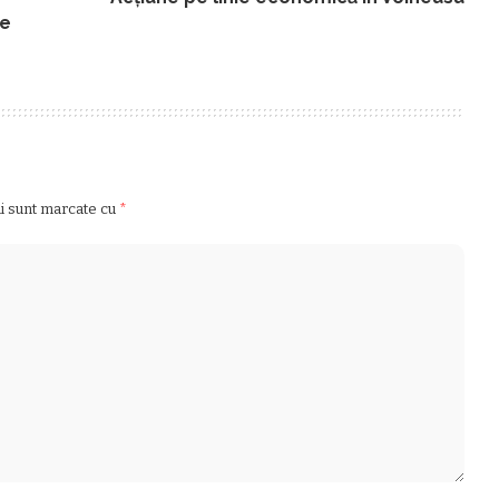
ne
ii sunt marcate cu
*