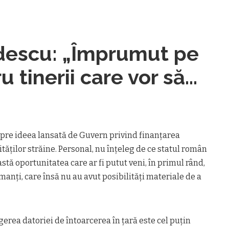
descu: „Împrumut pe
u tinerii care vor să
te”
spre ideea lansată de Guvern privind finanțarea
ităților străine. Personal, nu înțeleg de ce statul român
stă oportunitatea care ar fi putut veni, în primul rând,
rmanți, care însă nu au avut posibilități materiale de a
gerea datoriei de întoarcerea în țară este cel puțin