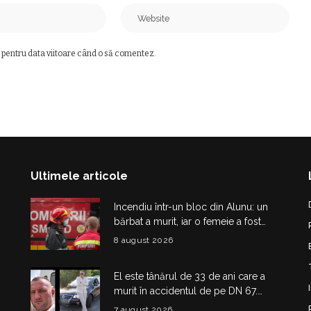
 pentru data viitoare când o să comentez.
Ultimele articole
Incendiu într-un bloc din Alunu: un
bărbat a murit, iar o femeie a fost
salvată din apartamentul cuprins de
8 august 2026
flăcări
El este tânărul de 33 de ani care a
murit în accidentul de pe DN 67.
Dragoș Mihail lasă în urmă o fetiță
7 august 2026