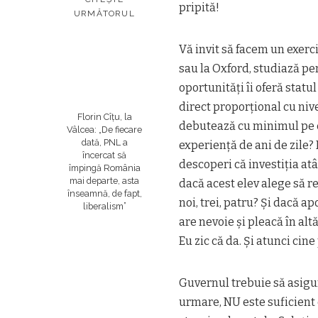
pripită!
URMĂTORUL
Vă invit să facem un exerc
sau la Oxford, studiază pe
oportunități îi oferă sta
direct proporțional cu niv
Florin Cîțu, la
debutează cu minimul pe e
Vâlcea: „De fiecare
dată, PNL a
experiență de ani de zile?
încercat să
descoperi că investiția at
împingă România
mai departe, asta
dacă acest elev alege să re
înseamnă, de fapt,
noi, trei, patru? Și dacă a
liberalism”
are nevoie și pleacă în alt
Eu zic că da. Și atunci cine
Guvernul trebuie să asigur
urmare, NU este suficient 