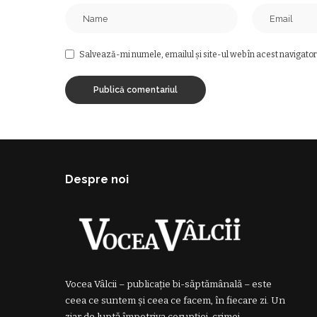
Salvează-mi numele, emailul și site-ul web în acest navigator
Despre noi
Vocea Vâlcii – publicație bi-săptămânală – este
ceea ce suntem și ceea ce facem, în fiecare zi. Un
ziar de luptă împotriva corupției, crimei