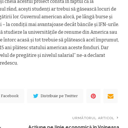
și cheia acestui proiect constă în faptul că la
mul rând, acești studenți ar trebui să găsească locuri de
tirii lor. Guvernul american alocă, pe lângă burse și
– la condiții mai avantajoase decât băncile și IFN-urile.
să studieze la universitățile de renume din America sau
 se întorc acasă și tot trebuie să plătească acel împrumut,
-15 ani plătesc statului american aceste fonduri. Dar
velul de pregătire și nivelul salarial” ne-a declarat
redescu.
e Facebook
Distribuie pe Twitter
URMĂTORUL ARTICOL
-
Acțiune pe linie economică în Voineasa