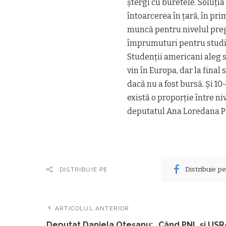
ștergi cu buretele. Soluția 
întoarcerea în țară, în pri
muncă pentru nivelul pregă
împrumuturi pentru studii 
Studenții americani aleg 
vin în Europa, dar la final
dacă nu a fost bursă. Și 10
există o proporție între ni
deputatul Ana Loredana P
Distribuie p
DISTRIBUIE PE
ARTICOLUL ANTERIOR
Deputat Daniela Oteșanu: „Când PNL și USR