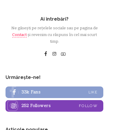
Ai întrebări?
Ne găsești pe rețelele sociale sau pe pagina de
Contact
și revenim cu răspuns în cel mai scurt
timp.
Urmărește-ne!
33k
Fans
LIKE
252
Followers
FOLLOW
Articole populare