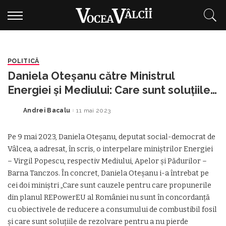
POLITICĂ
Daniela Oteșanu către Ministrul
Energiei și Mediului: Care sunt soluțiile
pentru ca România să nu piardă
Andrei Bacalu
11 mai 2023
Posted
finanțarea europeană din planul
by
REPowerEU?
Pe 9 mai 2023, Daniela Oteșanu, deputat social-democrat de
Vâlcea, a adresat, în scris, o interpelare miniștrilor Energiei
– Virgil Popescu, respectiv Mediului, Apelor și Pădurilor –
Barna Tanczos. În concret, Daniela Oteșanu i-a întrebat pe
cei doi miniștri „Care sunt cauzele pentru care propunerile
din planul REPowerEU al României nu sunt în concordanță
cu obiectivele de reducere a consumului de combustibil fosil
și care sunt soluțiile de rezolvare pentru a nu pierde