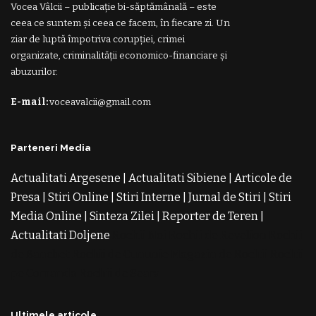
Vocea Vâlcii – publicație bi-săptămânală – este
ceea ce suntem și ceea ce facem, în fiecare zi. Un
ziar de luptă împotriva corupției, crimei
organizate, criminalității economico-financiare și
abuzurilor.
E-mail:
voceavalcii@gmail.com
Parteneri Media
Actualitati Argesene
|
Actualitati Sibiene
|
Articole de
Presa
|
Stiri Online
|
Stiri Interne
|
Jurnal de Stiri
|
Stiri
Media Online
|
Sinteza Zilei
|
Reporter de Teren
|
Actualitati Doljene
Rochii Noi
Rochii de Revelion
Rochii
de Banchet
Rochii de Cununie
Magazin de Rochii
Rochii
pe Comanda
Rochii de Seara
Ultimele articole