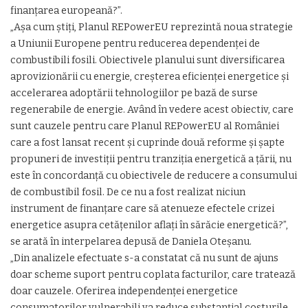
finanțarea europeană?”.
„Așa cum știți, Planul REPowerEU reprezintă noua strategie
a Uniunii Europene pentru reducerea dependenţei de
combustibili fosili. Obiectivele planului sunt diversificarea
aprovizionării cu energie, creşterea eficienţei energetice şi
accelerarea adoptării tehnologiilor pe bază de surse
regenerabile de energie. Având în vedere acest obiectiv, care
sunt cauzele pentru care Planul REPowerEU al României
care a fost lansat recent şi cuprinde două reforme şi şapte
propuneri de investiţii pentru tranziţia energetică a ţării, nu
este în concordanţă cu obiectivele de reducere a consumului
de combustibil fosil. De ce nu a fost realizat niciun
instrument de finanţare care să atenueze efectele crizei
energetice asupra cetăţenilor aflaţi în sărăcie energetică?”,
se arată în interpelarea depusă de Daniela Oteșanu.
„Din analizele efectuate s-a constatat că nu sunt de ajuns
doar scheme suport pentru coplata facturilor, care tratează
doar cauzele. Oferirea independenţei energetice
consumatorilor vulnerabili va reduce substanţial costurile