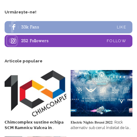
Urmărește-ne!
33k
Fans
LIKE
252
Followers
FOLLOW
Articole populare
𝗖𝗵𝗶𝗺𝗰𝗼𝗺𝗽𝗹𝗲𝘅 𝘀𝘂𝘀𝘁𝗶𝗻𝗲 𝗲𝗰𝗵𝗶𝗽𝗮
𝐄𝐥𝐞𝐜𝐭𝐫𝐢𝐜 𝐍𝐢𝐠𝐡𝐭𝐬 𝐁𝐫𝐞𝐳𝐨𝐢 𝟐𝟎𝟐𝟐. Rock
𝗦𝗖𝗠 𝗥𝗮𝗺𝗻𝗶𝗰𝘂 𝗩𝗮𝗹𝗰𝗲𝗮 𝗶𝗻
alternativ sub cerul înstelat de la
𝗰𝗮𝗹𝗶𝘁𝗮𝘁𝗲 𝗱𝗲 𝗽𝗮𝗿𝘁𝗲𝗻𝗲𝗿
#𝐁𝐫𝐞𝐳𝐨𝐢𝐮𝐥𝐋𝐮𝐦𝐢𝐢