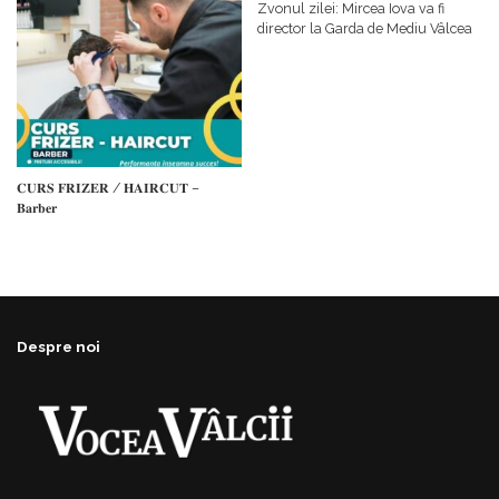
𝗳𝗶𝗻𝗮𝗻𝘁𝗮𝘁𝗼𝗿
Zvonul zilei: Mircea Iova va fi
director la Garda de Mediu Vâlcea
𝐂𝐔𝐑𝐒 𝐅𝐑𝐈𝐙𝐄𝐑 / 𝐇𝐀𝐈𝐑𝐂𝐔𝐓 –
𝐁𝐚𝐫𝐛𝐞𝐫
Despre noi