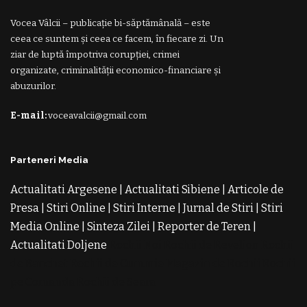
Vocea Vâlcii – publicație bi-săptămânală – este
ceea ce suntem și ceea ce facem, în fiecare zi. Un
ziar de luptă împotriva corupției, crimei
organizate, criminalității economico-financiare și
abuzurilor.
E-mail:
voceavalcii@gmail.com
Parteneri Media
Actualitati Argesene
|
Actualitati Sibiene
|
Articole de
Presa
|
Stiri Online
|
Stiri Interne
|
Jurnal de Stiri
|
Stiri
Media Online
|
Sinteza Zilei
|
Reporter de Teren
|
Actualitati Doljene
Rochii Noi
Rochii de Revelion
Rochii
de Banchet
Rochii de Cununie
Magazin de Rochii
Rochii
pe Comanda
Rochii de Seara