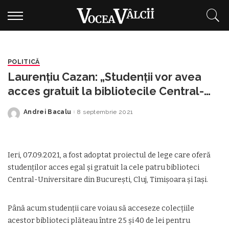
POLITICĂ
Laurențiu Cazan: „Studenții vor avea
acces gratuit la bibliotecile Central-
Universitare.”
Andrei Bacalu
8 septembrie 2021
Posted
by
Ieri, 07.09.2021, a fost adoptat proiectul de lege care oferă
studenților acces egal și gratuit la cele patru biblioteci
Central-Universitare din București, Cluj, Timișoara și Iași.
Până acum studenții care voiau să acceseze colecțiile
acestor biblioteci plăteau între 25 și 40 de lei pentru