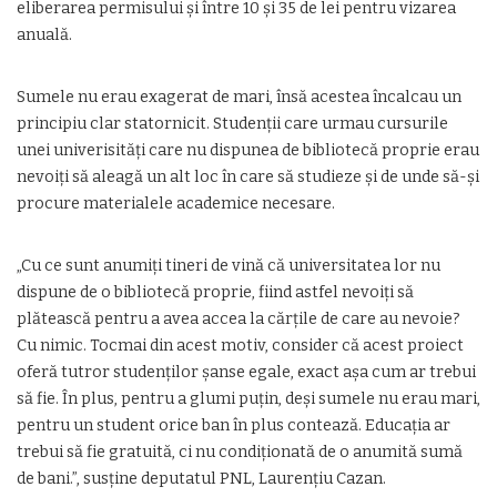
eliberarea permisului și între 10 și 35 de lei pentru vizarea
anuală.
Sumele nu erau exagerat de mari, însă acestea încalcau un
principiu clar statornicit. Studenții care urmau cursurile
unei univerisități care nu dispunea de bibliotecă proprie erau
nevoiți să aleagă un alt loc în care să studieze și de unde să-și
procure materialele academice necesare.
„Cu ce sunt anumiți tineri de vină că universitatea lor nu
dispune de o bibliotecă proprie, fiind astfel nevoiți să
plătească pentru a avea accea la cărțile de care au nevoie?
Cu nimic. Tocmai din acest motiv, consider că acest proiect
oferă tutror studenților șanse egale, exact așa cum ar trebui
să fie. În plus, pentru a glumi puțin, deși sumele nu erau mari,
pentru un student orice ban în plus contează. Educația ar
trebui să fie gratuită, ci nu condiționată de o anumită sumă
de bani.”, susține deputatul PNL, Laurențiu Cazan.