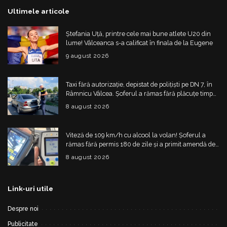
Ultimele articole
Ștefania Uță, printre cele mai bune atlete U20 din
lume! Vâlceanca s-a calificat în finala de la Eugene
9 august 2026
Taxi fără autorizație, depistat de polițiști pe DN 7, în
Râmnicu Vâlcea. Șoferul a rămas fără plăcuțe timp
de 6 luni
8 august 2026
Viteză de 109 km/h cu alcool la volan! Șoferul a
rămas fără permis 180 de zile și a primit amendă de
4.325 de lei
8 august 2026
Link-uri utile
Despre noi
Publicitate