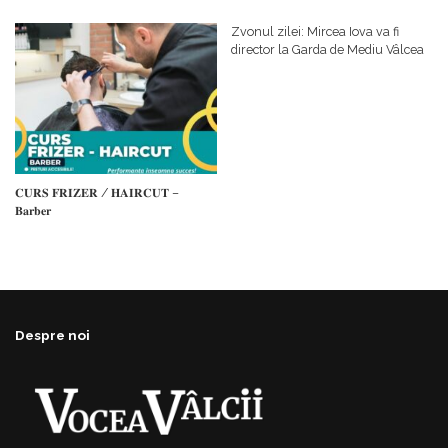
𝗰𝗮𝗹𝗶𝘁𝗮𝘁𝗲 𝗱𝗲 𝗽𝗮𝗿𝘁𝗲𝗻𝗲𝗿
#𝐁𝐫𝐞𝐳𝐨𝐢𝐮𝐥𝐋𝐮𝐦𝐢𝐢
𝗳𝗶𝗻𝗮𝗻𝘁𝗮𝘁𝗼𝗿
Zvonul zilei: Mircea Iova va fi
director la Garda de Mediu Vâlcea
𝐂𝐔𝐑𝐒 𝐅𝐑𝐈𝐙𝐄𝐑 / 𝐇𝐀𝐈𝐑𝐂𝐔𝐓 –
𝐁𝐚𝐫𝐛𝐞𝐫
Despre noi