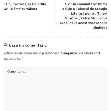
Triplu vernisaj la Galeriile
UVT în comunitate: Prima
UAP Râmnicu Vâlcea
ediție a Taberei de Creație
Literară pentru Tineri
Scriitori „Petre Stoica” va
avea loc în acest weekend în
Jimbolia
Lasă un comentariu
Adresa ta de email nu va fi publicată.
Câmpurile obligatorii sunt
marcate cu
*