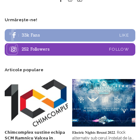
Urmărește-ne!
33k
Fans
LIKE
252
Followers
FOLLOW
Articole populare
𝗖𝗵𝗶𝗺𝗰𝗼𝗺𝗽𝗹𝗲𝘅 𝘀𝘂𝘀𝘁𝗶𝗻𝗲 𝗲𝗰𝗵𝗶𝗽𝗮
𝐄𝐥𝐞𝐜𝐭𝐫𝐢𝐜 𝐍𝐢𝐠𝐡𝐭𝐬 𝐁𝐫𝐞𝐳𝐨𝐢 𝟐𝟎𝟐𝟐. Rock
𝗦𝗖𝗠 𝗥𝗮𝗺𝗻𝗶𝗰𝘂 𝗩𝗮𝗹𝗰𝗲𝗮 𝗶𝗻
alternativ sub cerul înstelat de la