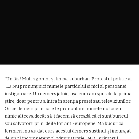
”Un fâs! Mult zgomot și limbaj suburban. Protestul politic al
…..! Nu pronunț nici numele partidului și nici al persoanei
instigatoare. Un demers jalnic, așa cum am spus de la prima
știre, doar pentru a intra în atenția presei sau televiziunilor.
Orice demers prin care le pronunțăm numele nu facem
nimic altceva decât să-i facem să creadă că ei sunt buricul
sau salvatorii prin ideile lor anti-europene. Mă bucur că
fermierii nu au dat curs acestui demers susținut și încurajat
de un al incompetent al administrației, N.D. , primarul