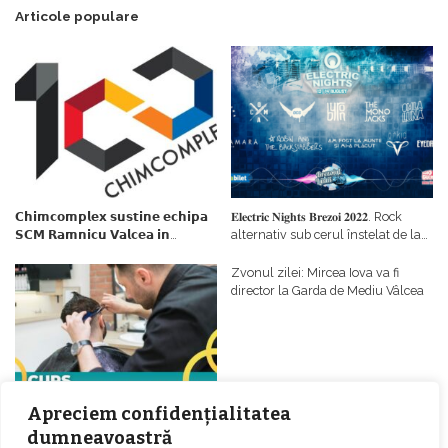
Articole populare
𝗖𝗵𝗶𝗺𝗰𝗼𝗺𝗽𝗹𝗲𝘅 𝘀𝘂𝘀𝘁𝗶𝗻𝗲 𝗲𝗰𝗵𝗶𝗽𝗮
𝐄𝐥𝐞𝐜𝐭𝐫𝐢𝐜 𝐍𝐢𝐠𝐡𝐭𝐬 𝐁𝐫𝐞𝐳𝐨𝐢 𝟐𝟎𝟐𝟐. Rock
𝗦𝗖𝗠 𝗥𝗮𝗺𝗻𝗶𝗰𝘂 𝗩𝗮𝗹𝗰𝗲𝗮 𝗶𝗻
alternativ sub cerul înstelat de la
𝗰𝗮𝗹𝗶𝘁𝗮𝘁𝗲 𝗱𝗲 𝗽𝗮𝗿𝘁𝗲𝗻𝗲𝗿
#𝐁𝐫𝐞𝐳𝐨𝐢𝐮𝐥𝐋𝐮𝐦𝐢𝐢
𝗳𝗶𝗻𝗮𝗻𝘁𝗮𝘁𝗼𝗿
Zvonul zilei: Mircea Iova va fi
director la Garda de Mediu Vâlcea
Apreciem confidențialitatea
𝐂𝐔𝐑𝐒 𝐅𝐑𝐈𝐙𝐄𝐑 / 𝐇𝐀𝐈𝐑𝐂𝐔𝐓 –
dumneavoastră