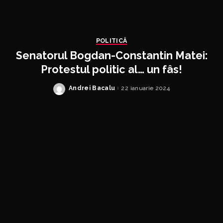
POLITICĂ
Senatorul Bogdan-Constantin Matei:
Protestul politic al… un fâs!
Andrei Bacalu
22 ianuarie 2024
Posted
by