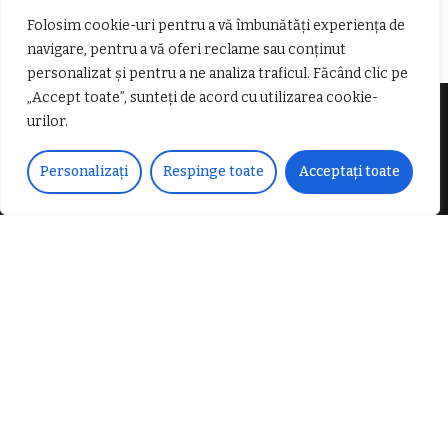
𝐁𝐚𝐫𝐛𝐞𝐫
Folosim cookie-uri pentru a vă îmbunătăți experiența de
navigare, pentru a vă oferi reclame sau conținut
personalizat și pentru a ne analiza traficul. Făcând clic pe
„Accept toate”, sunteți de acord cu utilizarea cookie-
urilor.
Despre noi
Personalizați
Respinge toate
Acceptați toate
Vocea Vâlcii – publicație bi-săptămânală – este
ceea ce suntem și ceea ce facem, în fiecare zi. Un
ziar de luptă împotriva corupției, crimei
organizate, criminalității economico-financiare și
abuzurilor.
E-mail:
voceavalcii@gmail.com