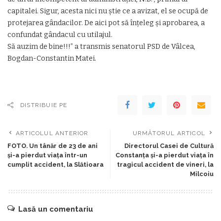
capitalei. Sigur, acesta nici nu știe ce a avizat, el se ocupă de
protejarea gândacilor. De aici pot să înțeleg și aprobarea, a
confundat gândacul cu utilajul.
Să auzim de bine!!!” a transmis senatorul PSD de Vâlcea,
Bogdan-Constantin Matei.
DISTRIBUIE PE
ARTICOLUL ANTERIOR
URMĂTORUL ARTICOL
FOTO. Un tânăr de 23 de ani
Directorul Casei de Cultură
și-a pierdut viața într-un
Constanța și-a pierdut viața în
cumplit accident, la Slătioara
tragicul accident de vineri, la
Milcoiu
Lasă un comentariu