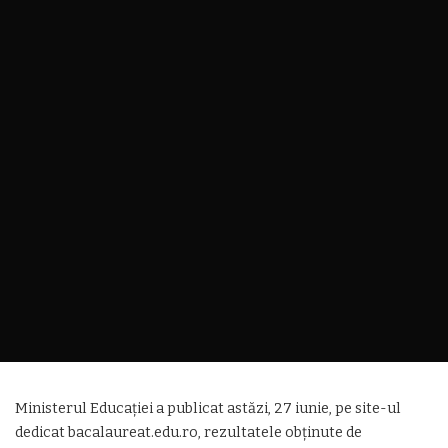
Ministerul Educației a publicat astăzi, 27 iunie, pe site-ul
dedicat bacalaureat.edu.ro, rezultatele obținute de