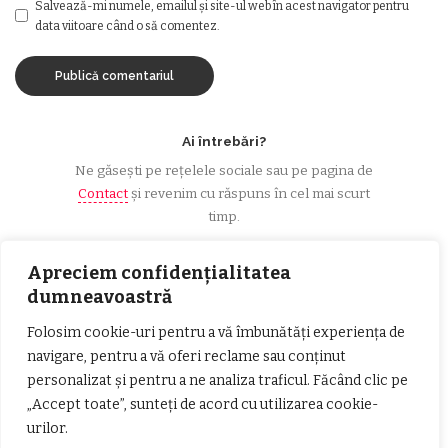
Salvează-mi numele, emailul și site-ul web în acest navigator pentru
data viitoare când o să comentez.
Ai întrebări?
Ne găsești pe rețelele sociale sau pe pagina de
Contact
și revenim cu răspuns în cel mai scurt
timp.
Apreciem confidențialitatea
dumneavoastră
Urmărește-ne!
Folosim cookie-uri pentru a vă îmbunătăți experiența de
navigare, pentru a vă oferi reclame sau conținut
33k
Fans
LIKE
personalizat și pentru a ne analiza traficul. Făcând clic pe
„Accept toate”, sunteți de acord cu utilizarea cookie-
252
Followers
FOLLOW
urilor.