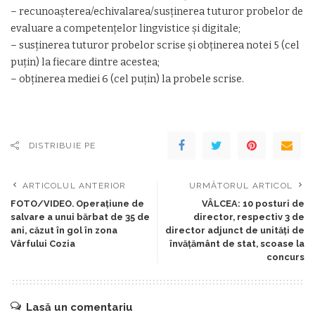
– recunoașterea/echivalarea/susținerea tuturor probelor de
evaluare a competențelor lingvistice și digitale;
– susținerea tuturor probelor scrise și obținerea notei 5 (cel
puțin) la fiecare dintre acestea;
– obținerea mediei 6 (cel puțin) la probele scrise.
DISTRIBUIE PE
ARTICOLUL ANTERIOR
URMĂTORUL ARTICOL
FOTO/VIDEO. Operațiune de
VÂLCEA: 10 posturi de
salvare a unui bărbat de 35 de
director, respectiv 3 de
ani, căzut în gol în zona
director adjunct de unități de
Vârfului Cozia
învățământ de stat, scoase la
concurs
Lasă un comentariu