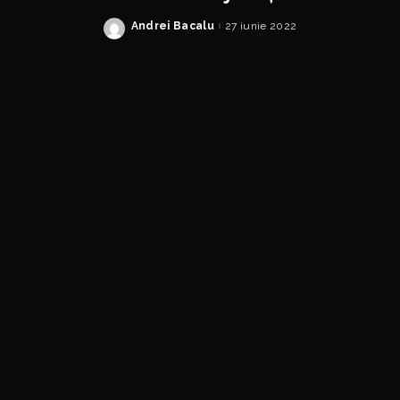
Andrei Bacalu
27 iunie 2022
Posted
by