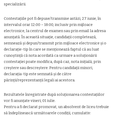
specializării.
Contestațiile pot fi depuse/transmise astăzi, 27 iunie, în
intervalul orar 12:00 – 18:00, inclusiv prin mijloace
electronice, la centrul de examen sau prin email la adresa
anunţată. În această situație, candidații completează,
semnează și depun/transmit prin mijloace electronice și o
declarație-tip în care se menționează faptul că au luat
cunoștință că nota acordată ca urmare a soluționării
contestației poate modifica, după caz, nota inițială, prin
creștere sau descreștere. Pentru candidații minori,
declarația-tip este semnată și de către
părinții/reprezentanții legali ai acestora.
Rezultatele înregistrate după soluționarea contestațiilor
vor fi anunțate vineri, 01 iulie.
Pentru a fi declarat promovat, un absolvent de liceu trebuie
să îndeplinească următoarele condiții, cumulativ: