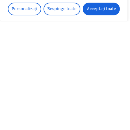
Articole populare
Personalizați
Respinge toate
Acceptați toate
𝗖𝗵𝗶𝗺𝗰𝗼𝗺𝗽𝗹𝗲𝘅 𝘀𝘂𝘀𝘁𝗶𝗻𝗲 𝗲𝗰𝗵𝗶𝗽𝗮
𝐄𝐥𝐞𝐜𝐭𝐫𝐢𝐜 𝐍𝐢𝐠𝐡𝐭𝐬 𝐁𝐫𝐞𝐳𝐨𝐢 𝟐𝟎𝟐𝟐. Rock
𝗦𝗖𝗠 𝗥𝗮𝗺𝗻𝗶𝗰𝘂 𝗩𝗮𝗹𝗰𝗲𝗮 𝗶𝗻
alternativ sub cerul înstelat de la
𝗰𝗮𝗹𝗶𝘁𝗮𝘁𝗲 𝗱𝗲 𝗽𝗮𝗿𝘁𝗲𝗻𝗲𝗿
#𝐁𝐫𝐞𝐳𝐨𝐢𝐮𝐥𝐋𝐮𝐦𝐢𝐢
𝗳𝗶𝗻𝗮𝗻𝘁𝗮𝘁𝗼𝗿
Zvonul zilei: Mircea Iova va fi
director la Garda de Mediu Vâlcea
𝐂𝐔𝐑𝐒 𝐅𝐑𝐈𝐙𝐄𝐑 / 𝐇𝐀𝐈𝐑𝐂𝐔𝐓 –